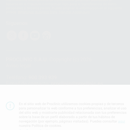
basarse en la Cláusula Contractual Tipo para la transferencia de datos
personales a terceros países. Puede ampliar la información en el siguiente
enlace:
WhatsApp Business Data Transfer Addendum
.
Síguenos
PROCLINIC S.A.U.
Copyright (c) 2026
Aviso legal
Teléfono:
900 393 939
E-mail de contacto:
proclinic@proclinic.es
Condiciones Generales de Contratación
y
Política
de privacidad
En el sitio web de Proclinic utilizamos cookies propias y de terceros
Información Corporativa
para personalizar la web conforme a tus preferencias, analizar el uso
del sitio web y mostrarte publicidad relacionada con tus preferencias
Política de Cookies
sobre la base de un perfil elaborado a partir de tus hábitos de
navegación (por ejemplo, páginas visitadas). Puedes consultar
aquí
nuestra Política de cookies.