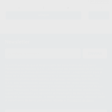
Sin descuentos 
-
+
-
AÑADIR
Newsletter
ENVIAR
Le informamos de que el Responsable del tratamiento de sus Datos
Personales es Proclinic S.A.U.. La Finalidad del tratamiento de sus Datos
Personales es el envío de información comercial. La legitimación para el
envío de la información comercial es su consentimiento prestado. Sus
datos únicamente serán cedidos a empresas vinculadas con Proclinic
S.A.U. que comercialicen productos similares del sector odontológico,
siempre bajo su consentimiento y no habrás cesión internacional de sus
Datos Personales. Podrá ejercitar los derechos de acceso, rectificación,
supresión, limitación y/o oposición al tratamiento de datos, entre otros, a
través de lopd@proclinic.es. Si desea conocer información adicional sobre
el tratamiento de datos personales, acceda a:
Protección de datos