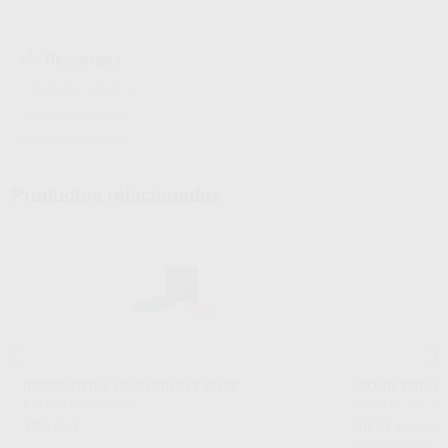
Descargas
Información adicional
Instrucciones de uso
Hojas de seguridad
Productos relacionados
IBOND TOTAL ETCH SINGLE DOSE
IBOND TOTAL
KULZER
|
Ref. 62634
KULZER
|
Ref. 6
126
98
,06
€
,53
€
107,10