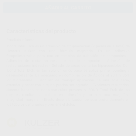
AÑADIR AL CARRITO
Características del producto
Proclinic informa:
Ibond Total Etch es un adhesivo de 5ª generación (2 pasos en 1 bote) de
Heraeus Kulzer con una fórmula mejorada. Es un adhesivo
fotopolimerizable para uso en terapias de adhesión de composites: -
Adhesión de restauraciones directas de composite - Adhesión de
restauraciones indirectas - Sellado de áreas dentarias hipersensibles Con
Ibond Total Etch, en tan sólo un único paso se aplica primer, bonding y
desensibilizante. Es adecuado en combinación de Ácidos al 20% y 35%
indistintamente. - Sencillez de manejo: aplicación de una sola capa,
extender y secar con aire, no precisa ser agitado. - Excelentes resultados:
sistema basado en nano-partículas proveen a iBOND Total Etch de los
mejores resultados posibles en adhesión junto con una magnífica
integridad marginal. - Efecto desensibilizador: penetra profundamente en
los túbulos dentinarios y previene el dolor.