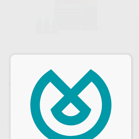
×
Sin descuentos adicionales
IBOND TOTAL ETCH VALUE
Marca
KULZER
Contenido
3 unidades de 4 ml
Ref. Proclinic
62633
Ref. fabricante
66039867
Oferta
260,80 €
Comprando
1 unidad
te ahorras el
7%
Precio web