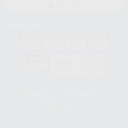
DISPONIBLE EN
APP STORE
Acreditaciones
GA-2008/0342
SST-0118/2023
ER-0120/1997
GS-0001/2017
HCO-0060/2023
Clínica
Laboratorio
900 393 939
900 800 880
Whatsapp
665 533 087
Los servicios de WhatsApp Business son proporcionados por WhatsApp
Ireland Limited (WhatsApp Ireland). La información que controla WhatsApp
Ireland puede ser transferida a WhatsApp LLC y a Facebook Inc.. Dicha
Transferencia Internacional de Datos ofrece garantías adecuadas al