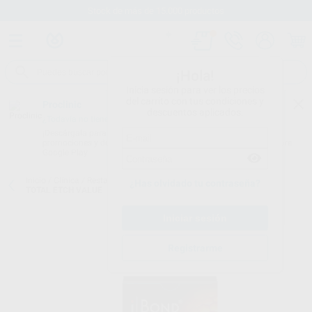
Stock de más de 15.000 productos
¡Hola!
Inicia sesión para ver los precios
del carrito con tus condiciones y
Proclinic
descuentos aplicados.
¿Todavía no tienes nuestra App?
¡Descárgala para ser siempre el primero en conocer nuestras
promociones y descuentos! Disponible en Google Play o App Store.
Google Play
Inicio
/
Clínica
/
Restauración
/
Adhesivos de grabado total
/
IBOND
¿Has olvidado tu contraseña?
TOTAL ETCH VALUE
Registrarme