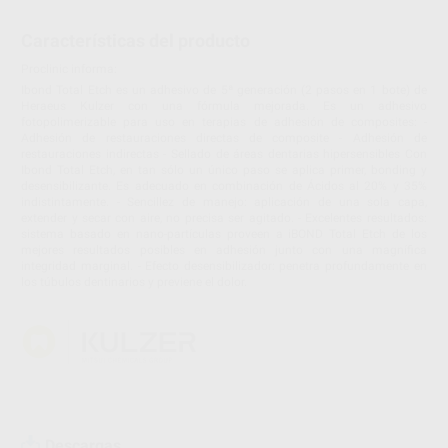
Características del producto
Proclinic informa:
Ibond Total Etch es un adhesivo de 5ª generación (2 pasos en 1 bote) de
Heraeus Kulzer con una fórmula mejorada. Es un adhesivo
fotopolimerizable para uso en terapias de adhesión de composites: -
Adhesión de restauraciones directas de composite - Adhesión de
restauraciones indirectas - Sellado de áreas dentarias hipersensibles Con
Ibond Total Etch, en tan sólo un único paso se aplica primer, bonding y
desensibilizante. Es adecuado en combinación de Ácidos al 20% y 35%
indistintamente. - Sencillez de manejo: aplicación de una sola capa,
extender y secar con aire, no precisa ser agitado. - Excelentes resultados:
sistema basado en nano-partículas proveen a iBOND Total Etch de los
mejores resultados posibles en adhesión junto con una magnífica
integridad marginal. - Efecto desensibilizador: penetra profundamente en
los túbulos dentinarios y previene el dolor.
Descargas