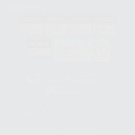
Acreditaciones
GA-2008/0342
SST-0118/2023
ER-0120/1997
GS-0001/2017
HCO-0060/2023
Clínica
Laboratorio
900 393 939
900 800 880
Whatsapp
665 533 087
Los servicios de WhatsApp Business son proporcionados por WhatsApp
Ireland Limited (WhatsApp Ireland). La información que controla WhatsApp
Ireland puede ser transferida a WhatsApp LLC y a Facebook Inc.. Dicha
Transferencia Internacional de Datos ofrece garantías adecuadas al
basarse en la Cláusula Contractual Tipo para la transferencia de datos
personales a terceros países. Puede ampliar la información en el siguiente
enlace:
WhatsApp Business Data Transfer Addendum
.