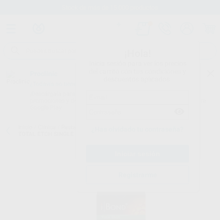
Stock de más de 15.000 productos
¡Hola!
Inicia sesión para ver los precios
del carrito con tus condiciones y
Proclinic
descuentos aplicados.
¿Todavía no tienes nuestra App?
¡Descárgala para ser siempre el primero en conocer nuestras
promociones y descuentos! Disponible en Google Play o App Store.
Google Play
Inicio
/
Clínica
/
Restauración
/
Adhesivos de grabado total
/
IBOND
¿Has olvidado tu contraseña?
TOTAL ETCH SINGLE DOSE
Registrarme