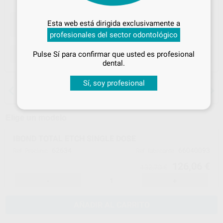
Desbloquea todas tus ventajas
Inicia sesión
para disfrutar de todos
Esta web está dirigida exclusivamente a
tus
descuentos y condiciones
profesionales del sector odontológico
especiales
ELEGIR CANTIDAD
Pulse Sí para confirmar que usted es profesional
¡Iniciar sesión!
dental.
Sí, soy profesional
15 días para cambiar de opinión salvo
anestesias
Elige un modelo
IBOND TOTAL ETCH SINGLE DOSE
62634
66040093
Ref. Proclinic
Ref. fabricante
126,06 €
132,70 €
-
+
AÑADIR AL CARRITO