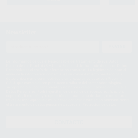
Newsletter
ENVIAR
Le informamos de que el Responsable del tratamiento de sus Datos
Personales es Proclinic S.A.U.. La Finalidad del tratamiento de sus Datos
Personales es el envío de información comercial. La legitimación para el
envío de la información comercial es su consentimiento prestado. Sus
datos únicamente serán cedidos a empresas vinculadas con Proclinic
S.A.U. que comercialicen productos similares del sector odontológico,
siempre bajo su consentimiento y no habrás cesión internacional de sus
Datos Personales. Podrá ejercitar los derechos de acceso, rectificación,
supresión, limitación y/o oposición al tratamiento de datos, entre otros, a
través de lopd@proclinic.es. Si desea conocer información adicional sobre
el tratamiento de datos personales, acceda a:
Protección de datos
CONTACTO