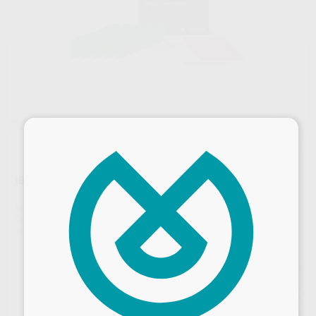
×
IBOND TOTAL ETCH SINGLE DOSE
Marca
KULZER
Contenido
50 unidades monodosis + 50 puntas de aplicación + tarjeta ilustrativa con el modo de aplicación
Ref. Proclinic
62634
Ref. fabricante
66040093
Precio web
126
,06
€
132,70 €
Precio con IVA incluido 138,67 €