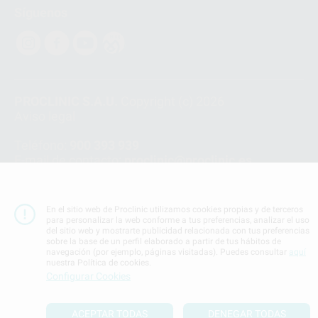
Síguenos
PROCLINIC S.A.U.
Copyright (c) 2026
Aviso legal
Teléfono:
900 393 939
E-mail de contacto:
proclinic@proclinic.es
Condiciones Generales de Contratación
y
Política
de privacidad
En el sitio web de Proclinic utilizamos cookies propias y de terceros
Información Corporativa
para personalizar la web conforme a tus preferencias, analizar el uso
del sitio web y mostrarte publicidad relacionada con tus preferencias
Política de Cookies
sobre la base de un perfil elaborado a partir de tus hábitos de
navegación (por ejemplo, páginas visitadas). Puedes consultar
aquí
nuestra Política de cookies.
SUBIR
Configurar Cookies
ACEPTAR TODAS
DENEGAR TODAS