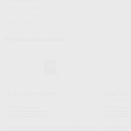
Información adicional
Hojas de seguridad
Instrucciones de uso
Productos relacionados
IBOND TOTAL ETCH BOTELLA
IBOND TOTAL
KULZER
|
Ref. 62632
KULZER
|
Ref. 6
98
260
,53
€
107,10 €
,80
€
279,0
Sin descuentos adicionales
Sin descuentos 
-
+
-
AÑADIR