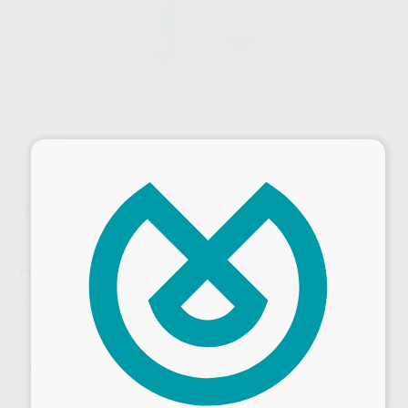
×
1
/ 2
Oferta
FRESAS DE DIAMANTE F.F 850
Marca
DIATECH
Contenido
5 unidades
Oferta
23,56 €
Comprando
1 unidad
te ahorras el
10%
Desbloquea todas tus ventajas
Precio web