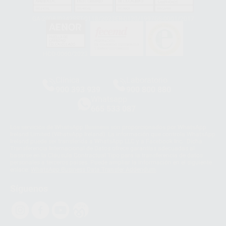
GA-2008/0342
SST-0118/2023
ER-0120/1997
GS-0001/2017
HCO-0060/2023
Clínica
Laboratorio
900 393 939
900 800 880
Whatsapp
665 533 087
Los servicios de WhatsApp Business son proporcionados por WhatsApp
Ireland Limited (WhatsApp Ireland). La información que controla WhatsApp
Ireland puede ser transferida a WhatsApp LLC y a Facebook Inc.. Dicha
Transferencia Internacional de Datos ofrece garantías adecuadas al
basarse en la Cláusula Contractual Tipo para la transferencia de datos
personales a terceros países. Puede ampliar la información en el siguiente
enlace:
WhatsApp Business Data Transfer Addendum
.
Síguenos