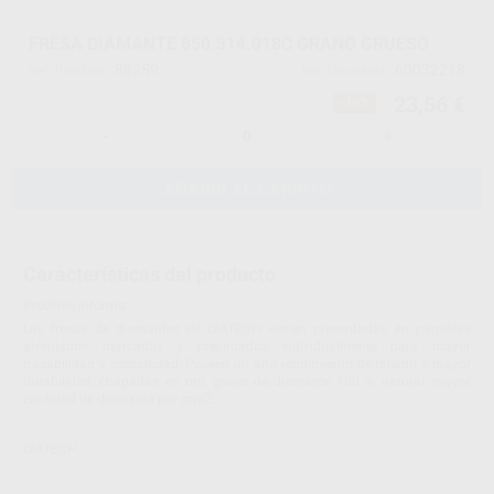
FRESA DIAMANTE 850.314.018C GRANO GRUESO
88259
60032218
Ref. Proclinic
Ref. fabricante
23,56 €
-10%
-
+
AÑADIR AL CARRITO
Características del producto
Proclinic informa:
Las fresas de diamantes de DIATECH vienen presentadas en paquetes
alveolados marcados y precintados individualmente para mayor
trazabilidad y comodidad. Poseen un alto rendimiento de tallado y mayor
durabilidad, chapadas en oro, grano de diamante 100 % natural, mayor
cantidad de diamante por mm2.
DIATECH