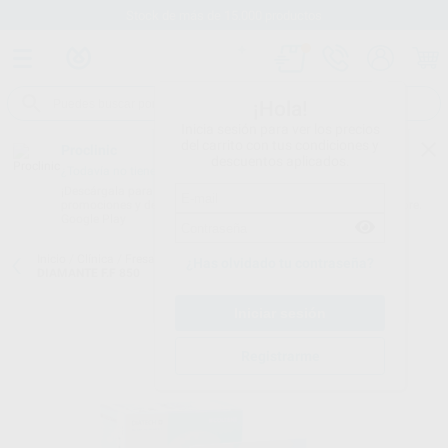
Stock de más de 15.000 productos
¡Hola!
Inicia sesión para ver los precios
del carrito con tus condiciones y
Proclinic
descuentos aplicados.
¿Todavía no tienes nuestra App?
¡Descárgala para ser siempre el primero en conocer nuestras
promociones y descuentos! Disponible en Google Play o App Store.
Google Play
Inicio
/
Clínica
/
Fresas
/
Fresas diamante turbina
/
FRESAS DE
¿Has olvidado tu contraseña?
DIAMANTE F.F 850
Registrarme