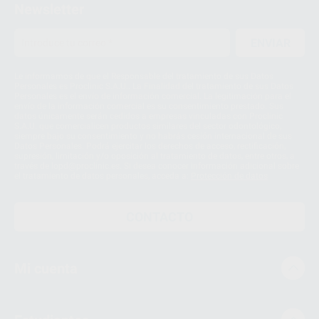
Newsletter
ENVIAR
Le informamos de que el Responsable del tratamiento de sus Datos
Personales es Proclinic S.A.U.. La Finalidad del tratamiento de sus Datos
Personales es el envío de información comercial. La legitimación para el
envío de la información comercial es su consentimiento prestado. Sus
datos únicamente serán cedidos a empresas vinculadas con Proclinic
S.A.U. que comercialicen productos similares del sector odontológico,
siempre bajo su consentimiento y no habrás cesión internacional de sus
Datos Personales. Podrá ejercitar los derechos de acceso, rectificación,
supresión, limitación y/o oposición al tratamiento de datos, entre otros, a
través de lopd@proclinic.es. Si desea conocer información adicional sobre
el tratamiento de datos personales, acceda a:
Protección de datos
CONTACTO
Mi cuenta