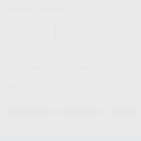
Productos relacionados
FRESA DIAMANTE 879.314.014M GRANO
FRESA DIAMA
MEDIO
MEDIO
DIATECH
|
Ref. 88254
DIATECH
|
Ref. 8
20
21
,56
€
22,72 €
,69
€
23,97 
Oferta
Oferta
-
+
-
AÑADIR