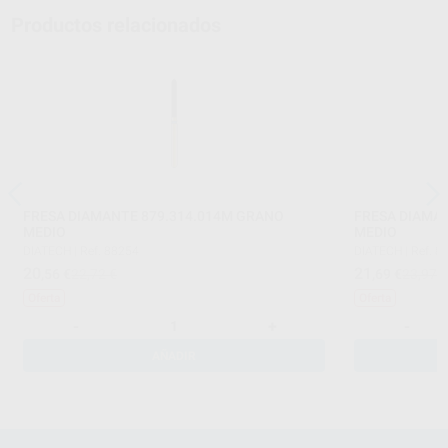
Productos relacionados
FRESA DIAMANTE 879.314.014M GRANO
FRESA DIAMA
MEDIO
MEDIO
DIATECH
|
Ref. 88254
DIATECH
|
Ref. 8
20
21
,56
€
22,72 €
,69
€
23,97 
Oferta
Oferta
-
+
-
AÑADIR