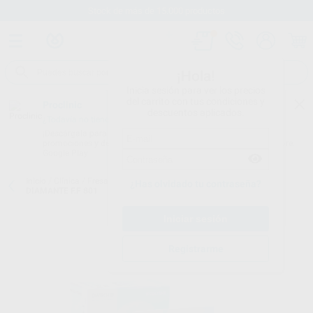
Stock de más de 15.000 productos
¡Hola!
Inicia sesión para ver los precios
del carrito con tus condiciones y
Proclinic
descuentos aplicados.
¿Todavía no tienes nuestra App?
¡Descárgala para ser siempre el primero en conocer nuestras
promociones y descuentos! Disponible en Google Play o App Store.
Google Play
Inicio
/
Clínica
/
Fresas
/
Fresas diamante turbina
/
FRESAS DE
¿Has olvidado tu contraseña?
DIAMANTE F.F 801
Registrarme