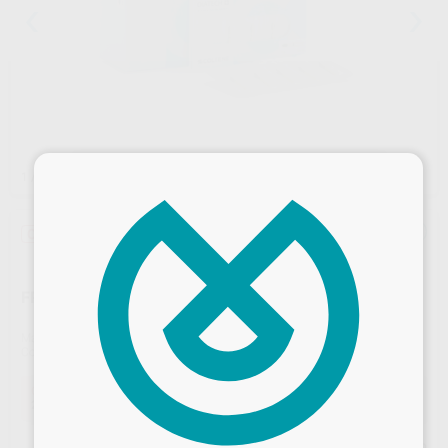
×
1
/ 2
Oferta
FRESAS DE DIAMANTE F.F 801
Marca
DIATECH
Contenido
5 unidades
Oferta
24,23 €
Comprando
1 unidad
te ahorras el
10%
Desbloquea todas tus ventajas
Precio web