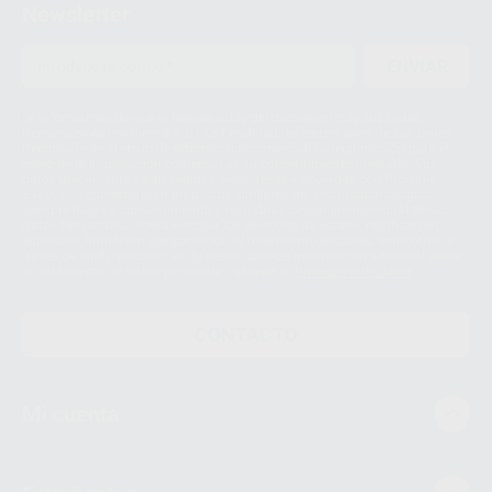
Newsletter
ENVIAR
Le informamos de que el Responsable del tratamiento de sus Datos
Personales es Proclinic S.A.U.. La Finalidad del tratamiento de sus Datos
Personales es el envío de información comercial. La legitimación para el
envío de la información comercial es su consentimiento prestado. Sus
datos únicamente serán cedidos a empresas vinculadas con Proclinic
S.A.U. que comercialicen productos similares del sector odontológico,
siempre bajo su consentimiento y no habrás cesión internacional de sus
Datos Personales. Podrá ejercitar los derechos de acceso, rectificación,
supresión, limitación y/o oposición al tratamiento de datos, entre otros, a
través de lopd@proclinic.es. Si desea conocer información adicional sobre
el tratamiento de datos personales, acceda a:
Protección de datos
CONTACTO
Mi cuenta