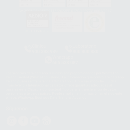
GA-2008/0342
SST-0118/2023
ER-0120/1997
GS-0001/2017
HCO-0060/2023
Clínica
Laboratorio
900 393 939
900 800 880
Whatsapp
665 533 087
Los servicios de WhatsApp Business son proporcionados por WhatsApp
Ireland Limited (WhatsApp Ireland). La información que controla WhatsApp
Ireland puede ser transferida a WhatsApp LLC y a Facebook Inc.. Dicha
Transferencia Internacional de Datos ofrece garantías adecuadas al
basarse en la Cláusula Contractual Tipo para la transferencia de datos
personales a terceros países. Puede ampliar la información en el siguiente
enlace:
WhatsApp Business Data Transfer Addendum
.
Síguenos