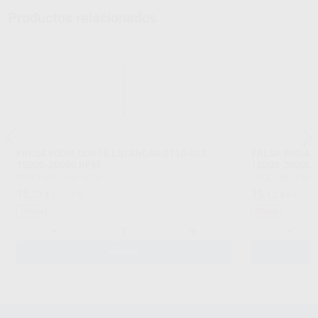
Productos relacionados
FRESA WIDIA CORTE ESTANDAR 0110-023
FRESA WIDIA 
15000-20000 RPM
15000-20000
PROCLINIC
|
Ref. H20711
PROCLINIC
|
Ref.
15
15
,12
€
19,77 €
,12
€
19,77 
Oferta
Oferta
-
+
-
AÑADIR