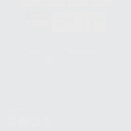
GA-2008/0342
SST-0118/2023
ER-0120/1997
GS-0001/2017
HCO-0060/2023
Clínica
Laboratorio
900 393 939
900 800 880
Whatsapp
665 533 087
Los servicios de WhatsApp Business son proporcionados por WhatsApp
Ireland Limited (WhatsApp Ireland). La información que controla WhatsApp
Ireland puede ser transferida a WhatsApp LLC y a Facebook Inc.. Dicha
Transferencia Internacional de Datos ofrece garantías adecuadas al
basarse en la Cláusula Contractual Tipo para la transferencia de datos
personales a terceros países. Puede ampliar la información en el siguiente
enlace:
WhatsApp Business Data Transfer Addendum
.
Síguenos