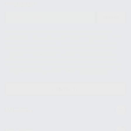
Newsletter
ENVIAR
Le informamos de que el Responsable del tratamiento de sus Datos
Personales es Proclinic S.A.U.. La Finalidad del tratamiento de sus Datos
Personales es el envío de información comercial. La legitimación para el
envío de la información comercial es su consentimiento prestado. Sus
datos únicamente serán cedidos a empresas vinculadas con Proclinic
S.A.U. que comercialicen productos similares del sector odontológico,
siempre bajo su consentimiento y no habrás cesión internacional de sus
Datos Personales. Podrá ejercitar los derechos de acceso, rectificación,
supresión, limitación y/o oposición al tratamiento de datos, entre otros, a
través de lopd@proclinic.es. Si desea conocer información adicional sobre
el tratamiento de datos personales, acceda a:
Protección de datos
CONTACTO
Mi cuenta