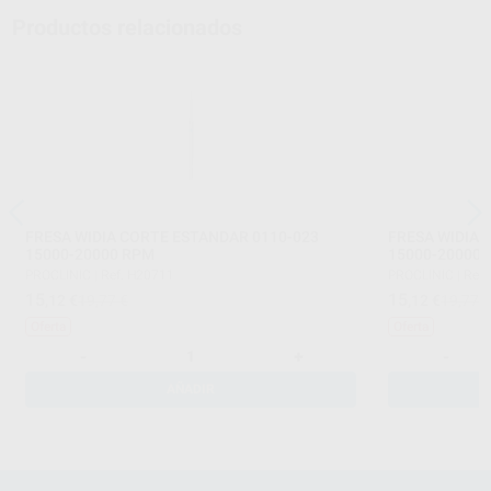
Productos relacionados
FRESA WIDIA CORTE ESTANDAR 0110-023
FRESA WIDIA 
15000-20000 RPM
15000-20000
PROCLINIC
|
Ref. H20711
PROCLINIC
|
Ref.
15
15
,12
€
19,77 €
,12
€
19,77 
Oferta
Oferta
-
+
-
AÑADIR