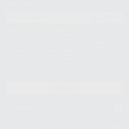
Newsletter
ENVIAR
Le informamos de que el Responsable del tratamiento de sus Datos
Personales es Proclinic S.A.U.. La Finalidad del tratamiento de sus Datos
Personales es el envío de información comercial. La legitimación para el
envío de la información comercial es su consentimiento prestado. Sus
datos únicamente serán cedidos a empresas vinculadas con Proclinic
S.A.U. que comercialicen productos similares del sector odontológico,
siempre bajo su consentimiento y no habrás cesión internacional de sus
Datos Personales. Podrá ejercitar los derechos de acceso, rectificación,
supresión, limitación y/o oposición al tratamiento de datos, entre otros, a
través de lopd@proclinic.es. Si desea conocer información adicional sobre
el tratamiento de datos personales, acceda a:
Protección de datos
CONTACTO
Mi cuenta