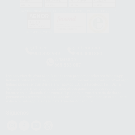
GA-2008/0342
SST-0118/2023
ER-0120/1997
GS-0001/2017
HCO-0060/2023
Clínica
Laboratorio
900 393 939
900 800 880
Whatsapp
665 533 087
Los servicios de WhatsApp Business son proporcionados por WhatsApp
Ireland Limited (WhatsApp Ireland). La información que controla WhatsApp
Ireland puede ser transferida a WhatsApp LLC y a Facebook Inc.. Dicha
Transferencia Internacional de Datos ofrece garantías adecuadas al
basarse en la Cláusula Contractual Tipo para la transferencia de datos
personales a terceros países. Puede ampliar la información en el siguiente
enlace:
WhatsApp Business Data Transfer Addendum
.
Síguenos