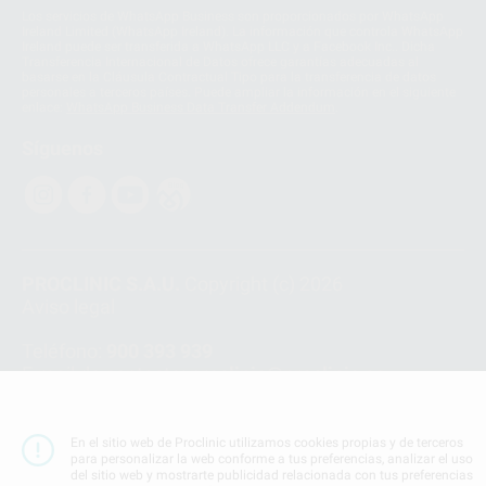
Los servicios de WhatsApp Business son proporcionados por WhatsApp
Ireland Limited (WhatsApp Ireland). La información que controla WhatsApp
Ireland puede ser transferida a WhatsApp LLC y a Facebook Inc.. Dicha
Transferencia Internacional de Datos ofrece garantías adecuadas al
basarse en la Cláusula Contractual Tipo para la transferencia de datos
personales a terceros países. Puede ampliar la información en el siguiente
enlace:
WhatsApp Business Data Transfer Addendum
.
Síguenos
PROCLINIC S.A.U.
Copyright (c) 2026
Aviso legal
Teléfono:
900 393 939
E-mail de contacto:
proclinic@proclinic.es
Condiciones Generales de Contratación
y
Política
de privacidad
En el sitio web de Proclinic utilizamos cookies propias y de terceros
para personalizar la web conforme a tus preferencias, analizar el uso
Información Corporativa
del sitio web y mostrarte publicidad relacionada con tus preferencias