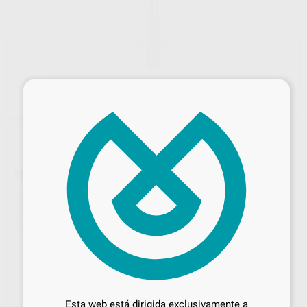
×
FRESA TUNGST.CORTE 134 PM 277-014
Marca
HORICO
Contenido
1 unidad
Ref. Proclinic
H15513
Ref. fabricante
277134 014
Precio web
Desbloquea todas tus ventajas
21
,12
€
22,23 €
Inicia sesión
para disfrutar de todos
Precio con IVA incluido 25,56 €
Esta web está dirigida exclusivamente a