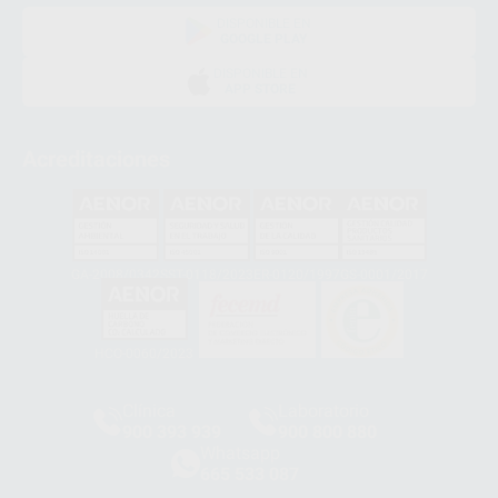
DISPONIBLE EN
GOOGLE PLAY
DISPONIBLE EN
APP STORE
Acreditaciones
GA-2008/0342
SST-0118/2023
ER-0120/1997
GS-0001/2017
HCO-0060/2023
Clínica
Laboratorio
900 393 939
900 800 880
Whatsapp
665 533 087