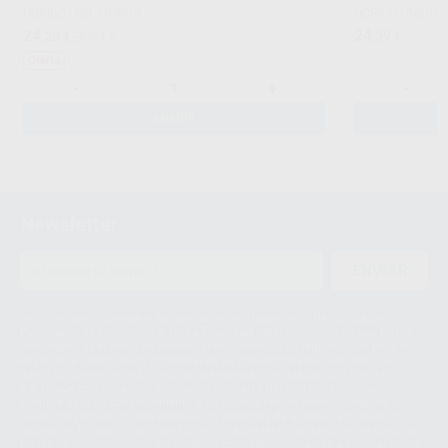
HORICO
|
Ref. H15514
HORICO
|
Ref. H
24
24
,28
€
26,84 €
,39
€
Oferta
-
+
-
AÑADIR
Newsletter
ENVIAR
Le informamos de que el Responsable del tratamiento de sus Datos
Personales es Proclinic S.A.U.. La Finalidad del tratamiento de sus Datos
Personales es el envío de información comercial. La legitimación para el
envío de la información comercial es su consentimiento prestado. Sus
datos únicamente serán cedidos a empresas vinculadas con Proclinic
S.A.U. que comercialicen productos similares del sector odontológico,
siempre bajo su consentimiento y no habrás cesión internacional de sus
Datos Personales. Podrá ejercitar los derechos de acceso, rectificación,
supresión, limitación y/o oposición al tratamiento de datos, entre otros, a
través de lopd@proclinic.es. Si desea conocer información adicional sobre