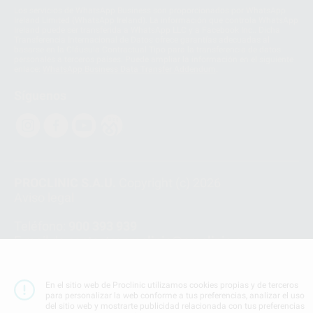
Los servicios de WhatsApp Business son proporcionados por WhatsApp
Ireland Limited (WhatsApp Ireland). La información que controla WhatsApp
Ireland puede ser transferida a WhatsApp LLC y a Facebook Inc.. Dicha
Transferencia Internacional de Datos ofrece garantías adecuadas al
basarse en la Cláusula Contractual Tipo para la transferencia de datos
personales a terceros países. Puede ampliar la información en el siguiente
enlace:
WhatsApp Business Data Transfer Addendum
.
Síguenos
PROCLINIC S.A.U.
Copyright (c) 2026
Aviso legal
Teléfono:
900 393 939
E-mail de contacto:
proclinic@proclinic.es
Condiciones Generales de Contratación
y
Política
de privacidad
En el sitio web de Proclinic utilizamos cookies propias y de terceros
para personalizar la web conforme a tus preferencias, analizar el uso
Información Corporativa
del sitio web y mostrarte publicidad relacionada con tus preferencias