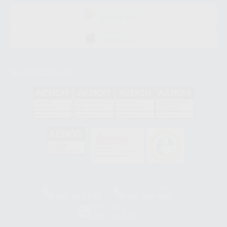
DISPONIBLE EN
GOOGLE PLAY
DISPONIBLE EN
APP STORE
Acreditaciones
GA-2008/0342
SST-0118/2023
ER-0120/1997
GS-0001/2017
HCO-0060/2023
Clínica
Laboratorio
900 393 939
900 800 880
Whatsapp
665 533 087