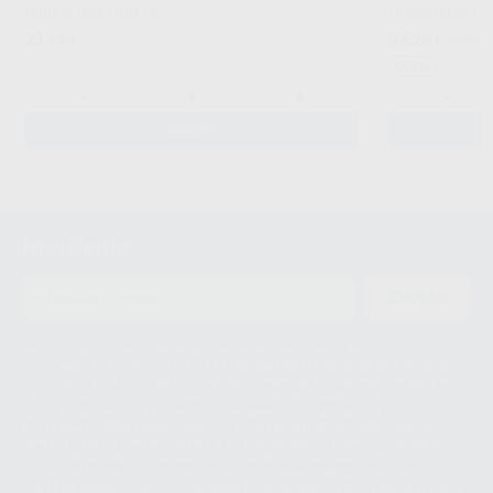
HORICO
|
Ref. H15513
HORICO
|
Ref. H
21
24
,12
€
,28
€
26,84 
Oferta
-
+
-
AÑADIR
Newsletter
ENVIAR
Le informamos de que el Responsable del tratamiento de sus Datos
Personales es Proclinic S.A.U.. La Finalidad del tratamiento de sus Datos
Personales es el envío de información comercial. La legitimación para el
envío de la información comercial es su consentimiento prestado. Sus
datos únicamente serán cedidos a empresas vinculadas con Proclinic
S.A.U. que comercialicen productos similares del sector odontológico,
siempre bajo su consentimiento y no habrás cesión internacional de sus
Datos Personales. Podrá ejercitar los derechos de acceso, rectificación,
supresión, limitación y/o oposición al tratamiento de datos, entre otros, a
través de lopd@proclinic.es. Si desea conocer información adicional sobre