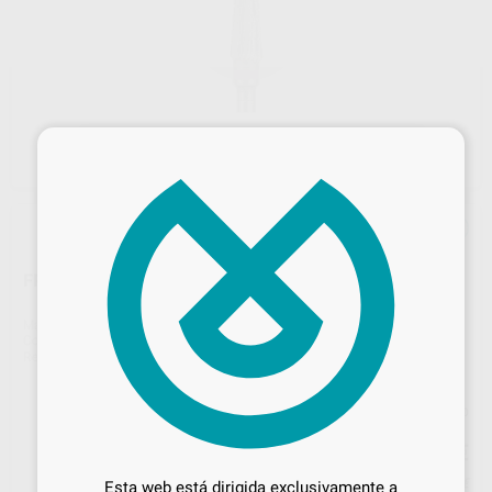
×
FRESA TUNGST.CORTE 134 PM 194-023
Marca
HORICO
Contenido
1 unidad
Ref. Proclinic
H15517
Ref. fabricante
194134 023
Precio web
Desbloquea todas tus ventajas
29
,26
€
30,80 €
Inicia sesión
para disfrutar de todos
Precio con IVA incluido 35,40 €
Esta web está dirigida exclusivamente a