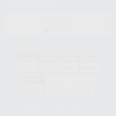
Descarga nuestra App
DISPONIBLE EN
GOOGLE PLAY
DISPONIBLE EN
APP STORE
Acreditaciones
GA-2008/0342
SST-0118/2023
ER-0120/1997
GS-0001/2017
HCO-0060/2023
Clínica
Laboratorio
900 393 939
900 800 880