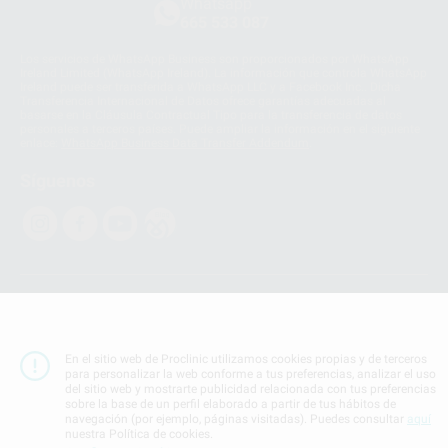
Whatsapp
665 533 087
Los servicios de WhatsApp Business son proporcionados por WhatsApp
Ireland Limited (WhatsApp Ireland). La información que controla WhatsApp
Ireland puede ser transferida a WhatsApp LLC y a Facebook Inc.. Dicha
Transferencia Internacional de Datos ofrece garantías adecuadas al
basarse en la Cláusula Contractual Tipo para la transferencia de datos
personales a terceros países. Puede ampliar la información en el siguiente
enlace:
WhatsApp Business Data Transfer Addendum
.
Síguenos
PROCLINIC S.A.U.
Copyright (c) 2026
Aviso legal
En el sitio web de Proclinic utilizamos cookies propias y de terceros
Teléfono:
900 393 939
para personalizar la web conforme a tus preferencias, analizar el uso
E-mail de contacto:
proclinic@proclinic.es
del sitio web y mostrarte publicidad relacionada con tus preferencias
sobre la base de un perfil elaborado a partir de tus hábitos de
navegación (por ejemplo, páginas visitadas). Puedes consultar
aquí
Condiciones Generales de Contratación
y
Política
nuestra Política de cookies.