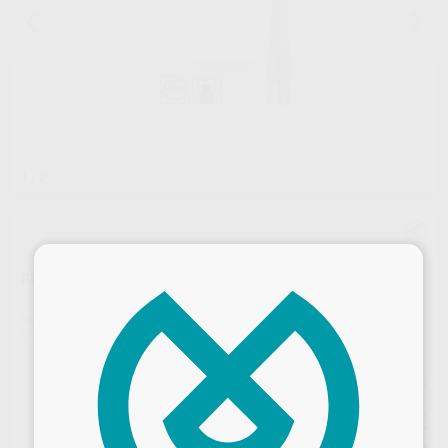
1
/ 2
×
FRESA DIAMANTE TURBINA BUSCH MODELO 859
Marca
BUSCH
Contenido
6 unidades
Precio web
55
,05
€
57,95 €