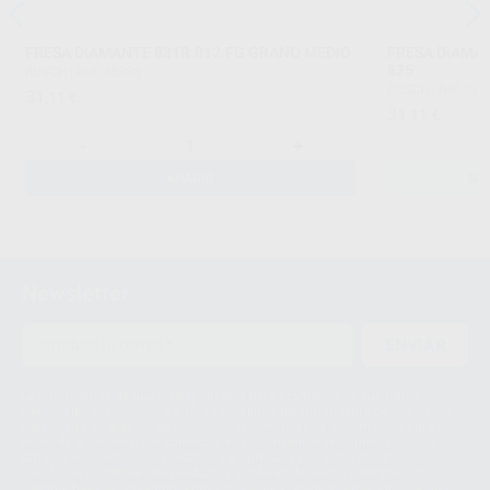
FRESA DIAMANTE 831R.012.FG GRANO MEDIO
FRESA DIAMA
835
BUSCH
|
Ref. 45888
BUSCH
|
Ref. Gru
31
,11
€
31
,11
€
-
+
AÑADIR
SE
Newsletter
ENVIAR
Le informamos de que el Responsable del tratamiento de sus Datos
Personales es Proclinic S.A.U.. La Finalidad del tratamiento de sus Datos
Personales es el envío de información comercial. La legitimación para el
envío de la información comercial es su consentimiento prestado. Sus
datos únicamente serán cedidos a empresas vinculadas con Proclinic
S.A.U. que comercialicen productos similares del sector odontológico,
siempre bajo su consentimiento y no habrás cesión internacional de sus