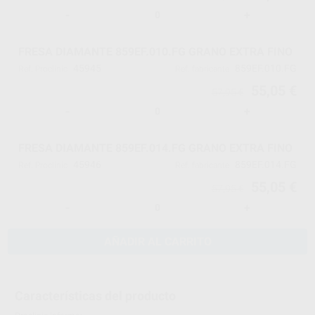
-
+
FRESA DIAMANTE 859EF.010.FG GRANO EXTRA FINO
45945
859EF.010.FG
Ref. Proclinic
Ref. fabricante
55,05 €
57,95 €
-
+
FRESA DIAMANTE 859EF.014.FG GRANO EXTRA FINO
45946
859EF.014.FG
Ref. Proclinic
Ref. fabricante
55,05 €
57,95 €
-
+
AÑADIR AL CARRITO
Características del producto