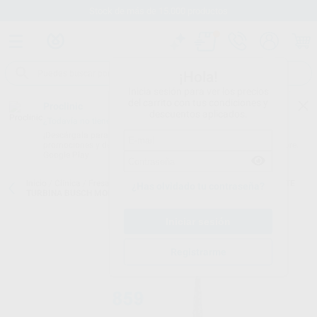
Stock de más de 15.000 productos
¡Hola!
Inicia sesión para ver los precios
del carrito con tus condiciones y
Proclinic
descuentos aplicados.
¿Todavía no tienes nuestra App?
¡Descárgala para ser siempre el primero en conocer nuestras
promociones y descuentos! Disponible en Google Play o App Store.
Google Play
Inicio
/
Clínica
/
Fresas
/
Fresas diamante turbina
/
FRESA DIAMANTE
¿Has olvidado tu contraseña?
TURBINA BUSCH MODELO 859
Registrarme