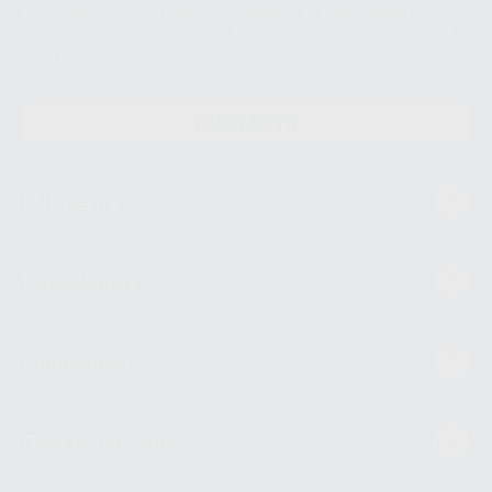
Datos Personales. Podrá ejercitar los derechos de acceso, rectificación,
supresión, limitación y/o oposición al tratamiento de datos, entre otros, a
través de lopd@proclinic.es. Si desea conocer información adicional sobre
el tratamiento de datos personales, acceda a:
Protección de datos
CONTACTO
Mi cuenta
Estudiantes
Conócenos
Guía de compra