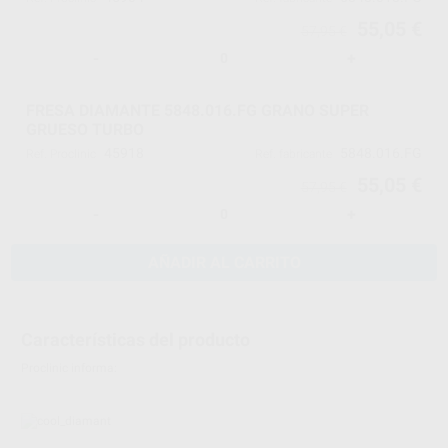
55,05 €
57,95 €
-
+
FRESA DIAMANTE 5848.016.FG GRANO SUPER
GRUESO TURBO
45918
5848.016.FG
Ref. Proclinic
Ref. fabricante
55,05 €
57,95 €
-
+
AÑADIR AL CARRITO
Características del producto
Proclinic informa: