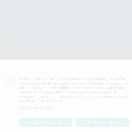
Ireland puede ser transferida a WhatsApp LLC y a Facebook Inc.. Dicha
Transferencia Internacional de Datos ofrece garantías adecuadas al
basarse en la Cláusula Contractual Tipo para la transferencia de datos
personales a terceros países. Puede ampliar la información en el siguiente
enlace:
WhatsApp Business Data Transfer Addendum
.
Síguenos
PROCLINIC S.A.U.
Copyright (c) 2026
Aviso legal
En el sitio web de Proclinic utilizamos cookies propias y de terceros
para personalizar la web conforme a tus preferencias, analizar el uso
Teléfono:
900 393 939
del sitio web y mostrarte publicidad relacionada con tus preferencias
E-mail de contacto:
proclinic@proclinic.es
sobre la base de un perfil elaborado a partir de tus hábitos de
navegación (por ejemplo, páginas visitadas). Puedes consultar
aquí
nuestra Política de cookies.
Condiciones Generales de Contratación
y
Política
Configurar Cookies
de privacidad
Información Corporativa
Política de Cookies
ACEPTAR TODAS
DENEGAR TODAS