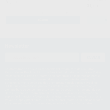
BUSCH
|
Ref. Gru
31
,11
€
31
,11
€
-
+
AÑADIR
SE
Newsletter
ENVIAR
Le informamos de que el Responsable del tratamiento de sus Datos
Personales es Proclinic S.A.U.. La Finalidad del tratamiento de sus Datos
Personales es el envío de información comercial. La legitimación para el
envío de la información comercial es su consentimiento prestado. Sus
datos únicamente serán cedidos a empresas vinculadas con Proclinic
S.A.U. que comercialicen productos similares del sector odontológico,
siempre bajo su consentimiento y no habrás cesión internacional de sus
Datos Personales. Podrá ejercitar los derechos de acceso, rectificación,
supresión, limitación y/o oposición al tratamiento de datos, entre otros, a
través de lopd@proclinic.es. Si desea conocer información adicional sobre
el tratamiento de datos personales, acceda a:
Protección de datos