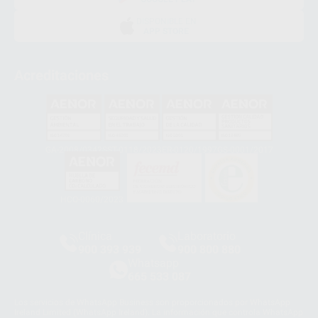
DISPONIBLE EN
APP STORE
Acreditaciones
GA-2008/0342
SST-0118/2023
ER-0120/1997
GS-0001/2017
HCO-0060/2023
Clínica
Laboratorio
900 393 939
900 800 880
Whatsapp
665 533 087
Los servicios de WhatsApp Business son proporcionados por WhatsApp
Ireland Limited (WhatsApp Ireland). La información que controla WhatsApp