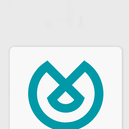
×
1
/ 2
FRESA DIAMANTE TURBINA BUSCH MODELO 848
Marca
BUSCH
Contenido
6 unidades
Precio web
55
,05
€
57,95 €
Desbloquea todas tus ventajas