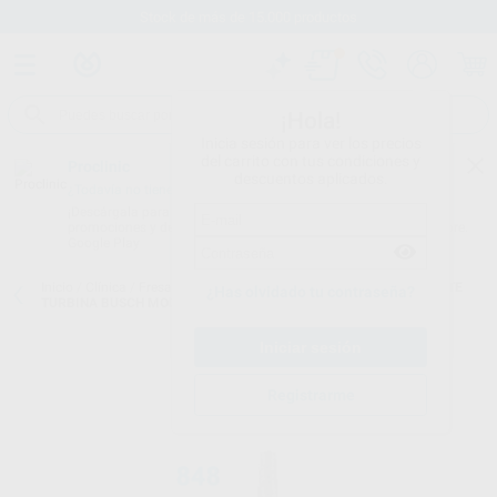
Stock de más de 15.000 productos
¡Hola!
Inicia sesión para ver los precios
del carrito con tus condiciones y
Proclinic
descuentos aplicados.
¿Todavía no tienes nuestra App?
¡Descárgala para ser siempre el primero en conocer nuestras
promociones y descuentos! Disponible en Google Play o App Store.
Google Play
Inicio
/
Clínica
/
Fresas
/
Fresas diamante turbina
/
FRESA DIAMANTE
¿Has olvidado tu contraseña?
TURBINA BUSCH MODELO 848
Registrarme