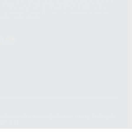
. La información que controla WhatsApp Ireland puede ser transferida a
acebook Inc.. Dicha Transferencia Internacional de Datos ofrece
 al basarse en la Cláusula Contractual Tipo para la transferencia de
terceros países. Puede ampliar la información en el siguiente enlace:
s Data Transfer Addendum
.
ndiciones Generales de Contratación
y
Política de
ivacidad
formación Corporativa