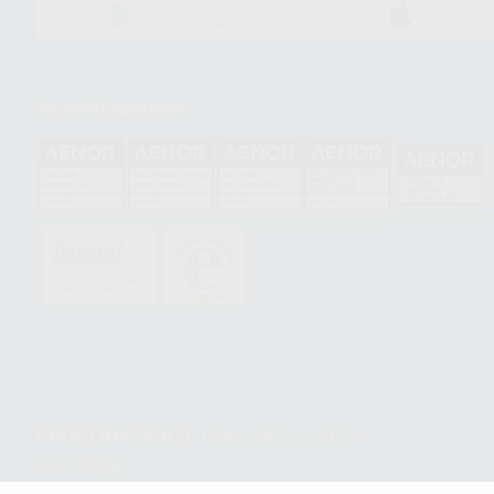
DISPONIBLE EN
DISPONIBLE 
GOOGLE PLAY
APP STOR
Acreditaciones
HCO-0060/2023
GA-2008/0342
SST-0118/2023
ER-0120/1997
GS-0001/2017
PROCLINIC S.A.U.
Copyright (c) 2026
Aviso legal