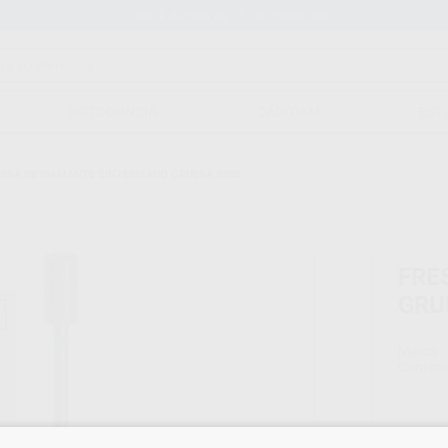
Stock de más de 15.000 productos
ORTODONCIA
CAD/CAM
EST
ESA DE DIAMANTE SINTERIZADO GRUESA 5206
FRE
GRU
Marca
Conteni