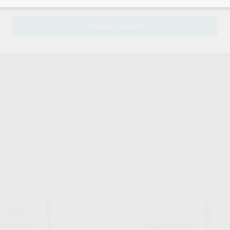
¡Iniciar sesión!
al.
EDENTA
Ref. H15941
Ref