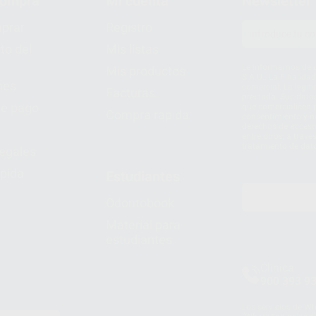
compra
Mi cuenta
Newsletter
prar
Registro
to del
Mis listas
Le informamos de q
Mis productos
S.A.U.. La Finalida
nes
comercial. La legit
Facturas
prestado. Sus dato
e pago
que comercialicen p
Compra rápida
consentimiento y no
derechos de acceso,
entre otros, a trav
tratamiento de dat
legales
pida
Estudiantes
Odontobook
Material para
estudiantes
Clínica
900 393 9
Los servicios de W