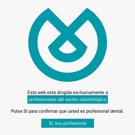
56,
Preci
Entrega en 24h
Esta web está dirigida exclusivamente a
206
profesionales del sector odontológico
Pulse Sí para confirmar que usted es profesional dental.
Desbloquea todas tus ventajas
Sí, soy profesional
sesión
para disfrutar de todos tus
descuentos y condiciones esp