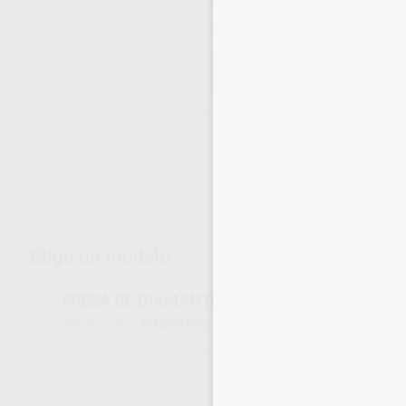
Envíos gratuitos desde 110€
Elige un modelo
FRESA DE DIAMANTE SINTERIZADO GRUESA 5
H15935
E5206U
Ref. Proclinic
Ref. fabricante
Inicia 