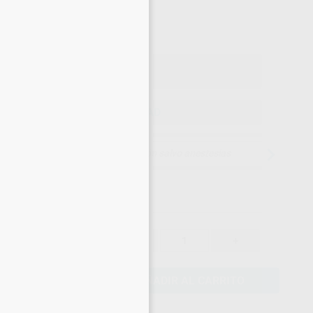
×
53
,86
€
70 €
o con IVA incluido 65,17 €
ELEGIR CANTIDAD
15 días para cambiar de opinión salvo anestesias
56,70 €
-
+
53,86 €
AÑADIR AL CARRITO
eciales