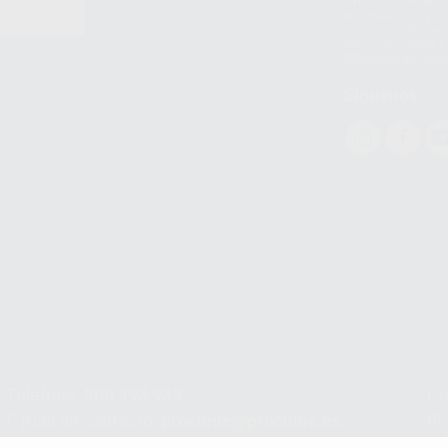
(WhatsApp Ireland)
EN
WhatsApp LLC y a F
E
garantías adecuadas
datos personales a 
WhatsApp Busines
Síguenos
Teléfono:
900 393 939
Co
pr
E-mail de contacto:
proclinic@proclinic.es
In