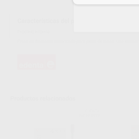
Características del producto
Proclinic informa:
Fresa de diamante sinterizado para pieza de mano. Uso extraor
Productos relacionados
EDENTA
Ref. H15933