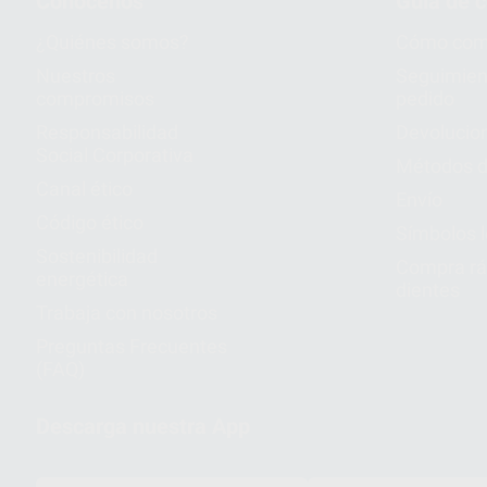
Conócenos
Guía de 
¿Quiénes somos?
Cómo com
Nuestros
Seguimien
compromisos
pedido
Responsabilidad
Devolucio
Social Corporativa
Métodos d
Canal ético
Envío
Código ético
Símbolos 
Sostenibilidad
Compra rá
energética
dientes
Trabaja con nosotros
Preguntas Frecuentes
(FAQ)
Descarga nuestra App