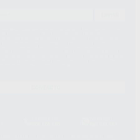
ENVIAR
ue el Responsable del tratamiento de sus Datos Personales es Proclinic
d del tratamiento de sus Datos Personales es el envío de información
imación para el envío de la información comercial es su consentimiento
s únicamente serán cedidos a empresas vinculadas con Proclinic S.A.U.
roductos similares del sector odontológico, siempre bajo su
 habrás cesión internacional de sus Datos Personales. Podrá ejercitar los
 rectificación, supresión, limitación y/o oposición al tratamiento de datos,
és de lopd@proclinic.es. Si desea conocer información adicional sobre el
os personales, acceda a:
Protección de datos
CONTACTO
Laboratorio
Whatsapp
39
900 800 880
665 533 087
hatsApp Business son proporcionados por WhatsApp Ireland Limited