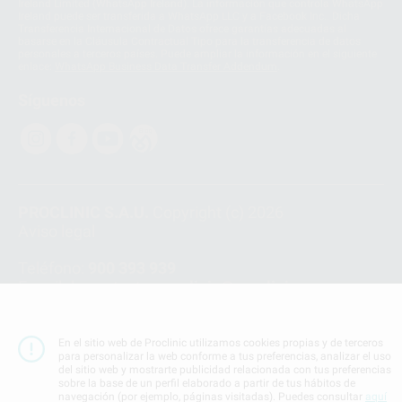
Ireland Limited (WhatsApp Ireland). La información que controla WhatsApp
Ireland puede ser transferida a WhatsApp LLC y a Facebook Inc.. Dicha
Transferencia Internacional de Datos ofrece garantías adecuadas al
basarse en la Cláusula Contractual Tipo para la transferencia de datos
personales a terceros países. Puede ampliar la información en el siguiente
enlace:
WhatsApp Business Data Transfer Addendum
.
Síguenos
PROCLINIC S.A.U.
Copyright (c) 2026
Aviso legal
Teléfono:
900 393 939
E-mail de contacto:
proclinic@proclinic.es
Condiciones Generales de Contratación
y
Política
de privacidad
En el sitio web de Proclinic utilizamos cookies propias y de terceros
para personalizar la web conforme a tus preferencias, analizar el uso
Información Corporativa
del sitio web y mostrarte publicidad relacionada con tus preferencias
Política de Cookies
sobre la base de un perfil elaborado a partir de tus hábitos de
navegación (por ejemplo, páginas visitadas). Puedes consultar
aquí