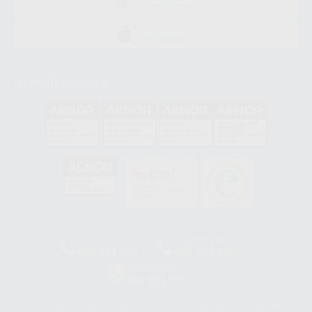
GOOGLE PLAY
DISPONIBLE EN
APP STORE
Acreditaciones
GA-2008/0342
SST-0118/2023
ER-0120/1997
GS-0001/2017
HCO-0060/2023
Clínica
Laboratorio
900 393 939
900 800 880
Whatsapp
665 533 087
Los servicios de WhatsApp Business son proporcionados por WhatsApp