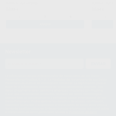
EDENTA
|
Ref. H15935
EDENTA
|
Ref. H
53
35
,86
€
,54
€
-
+
-
AÑADIR
Newsletter
ENVIAR
Le informamos de que el Responsable del tratamiento de sus Datos
Personales es Proclinic S.A.U.. La Finalidad del tratamiento de sus Datos
Personales es el envío de información comercial. La legitimación para el
envío de la información comercial es su consentimiento prestado. Sus
datos únicamente serán cedidos a empresas vinculadas con Proclinic
S.A.U. que comercialicen productos similares del sector odontológico,
siempre bajo su consentimiento y no habrás cesión internacional de sus
Datos Personales. Podrá ejercitar los derechos de acceso, rectificación,
supresión, limitación y/o oposición al tratamiento de datos, entre otros, a
través de lopd@proclinic.es. Si desea conocer información adicional sobre
el tratamiento de datos personales, acceda a:
Protección de datos