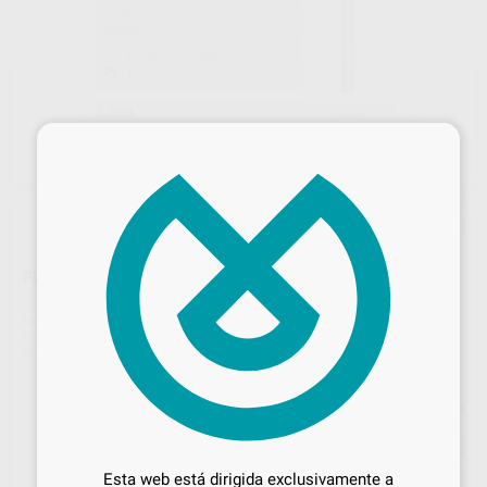
×
FRESA DE DIAMANTE SINTERIZADO GRUESA 5205
Marca
EDENTA
Contenido
1 unidad
Ref. Proclinic
H15933
Ref. fabricante
E5205U
Precio web
Desbloquea todas tus ventajas
35
,54
€
37,41 €
Inicia sesión
para disfrutar de todos
Esta web está dirigida exclusivamente a
Precio con IVA incluido 43,00 €