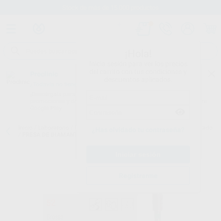
Stock de más de 15.000 productos
¡Hola!
Inicia sesión para ver los precios
del carrito con tus condiciones y
Proclinic
descuentos aplicados.
¿Todavía no tienes nuestra App?
¡Descárgala para ser siempre el primero en conocer nuestras
promociones y descuentos! Disponible en Google Play o App Store.
Google Play
Inicio
/
Laboratorio
/
Fresas/pulido/discos
/
Fresas diamante sinterizado
¿Has olvidado tu contraseña?
/
FRESA DE DIAMANTE SINTERIZADO GRUESA 5205
Registrarme