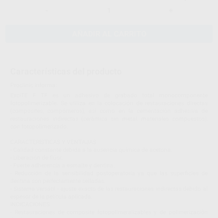
-
+
AÑADIR AL CARRITO
Características del producto
Proclinic informa:
ExciTE F TF es un adhesivo de grabado total monocomponente
fotopolimerizable. Se utiliza en la colocación de restauraciones directas
(composites, compómeros), así como en la cementación adhesiva de
restauraciones indirectas (cerámica sin metal, materiales compuestos),
con fotopolimerizado.
CARACTERÍSTICAS Y VENTAJAS
- Calidad constante debida a la ausencia química de acetona.
- Liberación de flúor.
- Fuerte adherencia a esmalte y dentina.
- Reducción de la sensibilidad postoperatoria ya que las superficies de
dentina son perfectamente selladas.
- Sistema versátil - ajuste exacto de las restauraciones indirectas debido al
espesor de la película aplicada.
INDICACIONES
- Restauraciones de composite fotopolimeralizables y de polimerización