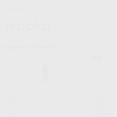
dual.
- Cementación adhesiva para restauraciones indirectas con
fotopolimerizado.
Productos relacionados
34%
¡Novedad!
¡Novedad!
EXCITE F TF
EXCITE F TF 
IVOCLAR
|
Ref. 32310
IVOCLAR
|
Ref. 5
138
169
,22
€
,50
€
255,5
Oferta
Sin descuentos 