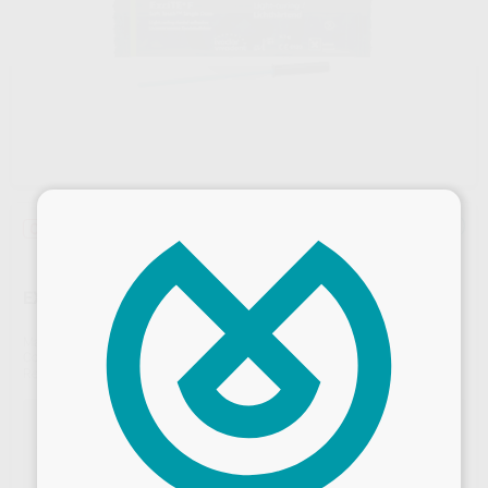
×
Oferta
¡Novedad!
EXCITE F TF MONODOSIS
Marca
IVOCLAR
Contenido
50 monodosis
Ref. Proclinic
59317
Ref. fabricante
759134
OFERTA ENVÍO DIRECTO IVOCLAR
Comprando composites, adhesivos, cementos y OptraGate por 3.000 €,
GRATIS 1 Bluephase PowerCure. El regalo lo envía directamente Ivoclar
solicitándolo a través de www.ivoclarvivadent.es/enviodirecto