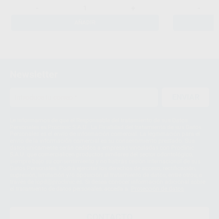
-
+
-
AÑADIR
Newsletter
ENVIAR
Le informamos de que el Responsable del tratamiento de sus Datos
Personales es Proclinic S.A.U.. La Finalidad del tratamiento de sus Datos
Personales es el envío de información comercial. La legitimación para el
envío de la información comercial es su consentimiento prestado. Sus
datos únicamente serán cedidos a empresas vinculadas con Proclinic
S.A.U. que comercialicen productos similares del sector odontológico,
siempre bajo su consentimiento y no habrás cesión internacional de sus
Datos Personales. Podrá ejercitar los derechos de acceso, rectificación,
supresión, limitación y/o oposición al tratamiento de datos, entre otros, a
través de lopd@proclinic.es. Si desea conocer información adicional sobre
el tratamiento de datos personales, acceda a:
Protección de datos
CONTACTO