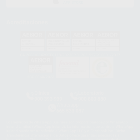
APP STORE
Acreditaciones
GA-2008/0342
SST-0118/2023
ER-0120/1997
GS-0001/2017
HCO-0060/2023
Clínica
Laboratorio
900 393 939
900 800 880
Whatsapp
665 533 087
Los servicios de WhatsApp Business son proporcionados por WhatsApp
Ireland Limited (WhatsApp Ireland). La información que controla WhatsApp
Ireland puede ser transferida a WhatsApp LLC y a Facebook Inc.. Dicha
Transferencia Internacional de Datos ofrece garantías adecuadas al
basarse en la Cláusula Contractual Tipo para la transferencia de datos