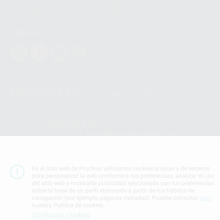
personales a terceros países. Puede ampliar la información en el siguiente
enlace:
WhatsApp Business Data Transfer Addendum
.
Síguenos
PROCLINIC S.A.U.
Copyright (c) 2026
Aviso legal
Teléfono:
900 393 939
E-mail de contacto:
proclinic@proclinic.es
Condiciones Generales de Contratación
y
Política
de privacidad
En el sitio web de Proclinic utilizamos cookies propias y de terceros
Información Corporativa
para personalizar la web conforme a tus preferencias, analizar el uso
del sitio web y mostrarte publicidad relacionada con tus preferencias
Política de Cookies
sobre la base de un perfil elaborado a partir de tus hábitos de
navegación (por ejemplo, páginas visitadas). Puedes consultar
aquí
nuestra Política de cookies.
SUBIR
Configurar Cookies