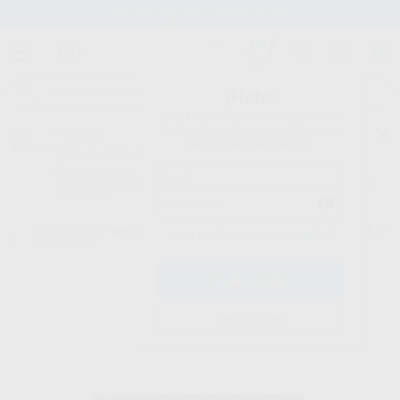
Stock de más de 15.000 productos
¡Hola!
Inicia sesión para ver los precios
del carrito con tus condiciones y
Proclinic
descuentos aplicados.
¿Todavía no tienes nuestra App?
¡Descárgala para ser siempre el primero en conocer nuestras
promociones y descuentos! Disponible en Google Play o App Store.
Google Play
Inicio
/
Clínica
/
Restauración
/
Adhesivos de grabado total
/
EXCITE F TF
¿Has olvidado tu contraseña?
MONODOSIS
Registrarme