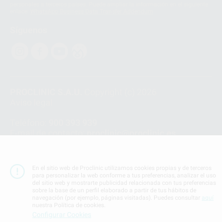
personales a terceros países. Puede ampliar la información en el siguiente
enlace:
WhatsApp Business Data Transfer Addendum
.
Síguenos
PROCLINIC S.A.U.
Copyright (c) 2026
Aviso legal
Teléfono:
900 393 939
E-mail de contacto:
proclinic@proclinic.es
Condiciones Generales de Contratación
y
Política
de privacidad
En el sitio web de Proclinic utilizamos cookies propias y de terceros
Información Corporativa
para personalizar la web conforme a tus preferencias, analizar el uso
del sitio web y mostrarte publicidad relacionada con tus preferencias
Política de Cookies
sobre la base de un perfil elaborado a partir de tus hábitos de
navegación (por ejemplo, páginas visitadas). Puedes consultar
aquí
nuestra Política de cookies.
SUBIR
Configurar Cookies