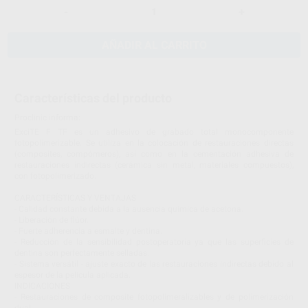
-
+
AÑADIR AL CARRITO
Características del producto
Proclinic informa:
ExciTE F TF es un adhesivo de grabado total monocomponente
fotopolimerizable. Se utiliza en la colocación de restauraciones directas
(composites, compómeros), así como en la cementación adhesiva de
restauraciones indirectas (cerámica sin metal, materiales compuestos),
con fotopolimerizado.
CARACTERÍSTICAS Y VENTAJAS
- Calidad constante debida a la ausencia química de acetona.
- Liberación de flúor.
- Fuerte adherencia a esmalte y dentina.
- Reducción de la sensibilidad postoperatoria ya que las superficies de
dentina son perfectamente selladas.
- Sistema versátil - ajuste exacto de las restauraciones indirectas debido al
espesor de la película aplicada.
INDICACIONES
- Restauraciones de composite fotopolimeralizables y de polimerización