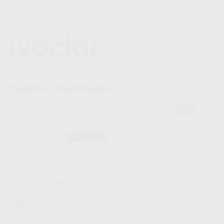
dual.
- Cementación adhesiva para restauraciones indirectas con
fotopolimerizado.
Productos relacionados
34%
¡Novedad!
¡Novedad!
EXCITE F TF MONODOSIS
EXCITE F TF 
IVOCLAR
|
Ref. 59317
IVOCLAR
|
Ref. 5
166
169
,72
€
,50
€
255,5
Oferta
Sin descuentos 