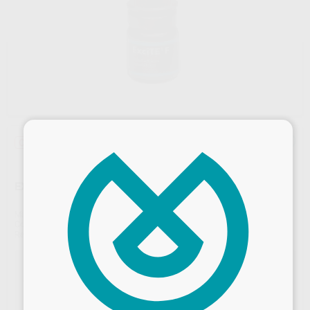
×
Oferta
¡Novedad!
EXCITE F TF
Marca
IVOCLAR
Contenido
5 ml
Ref. Proclinic
32310
Ref. fabricante
759132
OFERTA ENVÍO DIRECTO IVOCLAR
Comprando composites, adhesivos, cementos y OptraGate por 3.000 €,
GRATIS 1 Bluephase PowerCure. El regalo lo envía directamente Ivoclar
solicitándolo a través de www.ivoclarvivadent.es/enviodirecto