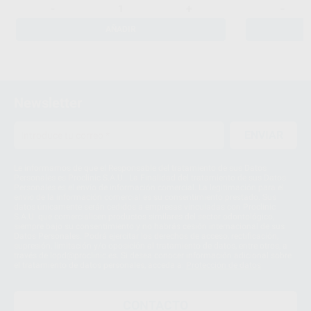
-
+
-
AÑADIR
Newsletter
ENVIAR
Le informamos de que el Responsable del tratamiento de sus Datos
Personales es Proclinic S.A.U.. La Finalidad del tratamiento de sus Datos
Personales es el envío de información comercial. La legitimación para el
envío de la información comercial es su consentimiento prestado. Sus
datos únicamente serán cedidos a empresas vinculadas con Proclinic
S.A.U. que comercialicen productos similares del sector odontológico,
siempre bajo su consentimiento y no habrás cesión internacional de sus
Datos Personales. Podrá ejercitar los derechos de acceso, rectificación,
supresión, limitación y/o oposición al tratamiento de datos, entre otros, a
través de lopd@proclinic.es. Si desea conocer información adicional sobre
el tratamiento de datos personales, acceda a:
Protección de datos
CONTACTO