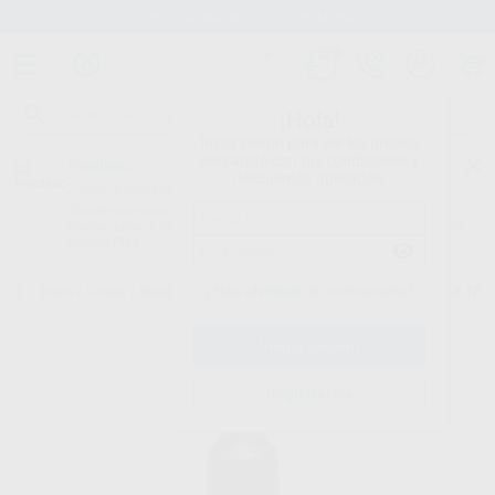
Stock de más de 15.000 productos
¡Hola!
Inicia sesión para ver los precios
del carrito con tus condiciones y
Proclinic
descuentos aplicados.
¿Todavía no tienes nuestra App?
¡Descárgala para ser siempre el primero en conocer nuestras
promociones y descuentos! Disponible en Google Play o App Store.
Google Play
¿Has olvidado tu contraseña?
Inicio
/
Clínica
/
Restauración
/
Adhesivos de grabado total
/
EXCITE F TF
Registrarme