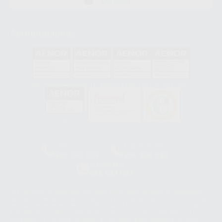
APP STORE
Acreditaciones
GA-2008/0342
SST-0118/2023
ER-0120/1997
GS-0001/2017
HCO-0060/2023
Clínica
Laboratorio
900 393 939
900 800 880
Whatsapp
665 533 087
Los servicios de WhatsApp Business son proporcionados por WhatsApp
Ireland Limited (WhatsApp Ireland). La información que controla WhatsApp
Ireland puede ser transferida a WhatsApp LLC y a Facebook Inc.. Dicha
Transferencia Internacional de Datos ofrece garantías adecuadas al
basarse en la Cláusula Contractual Tipo para la transferencia de datos