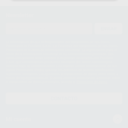
1
Newsletter
ENVIAR
Le informamos de que el Responsable del tratamiento de sus Datos
Personales es Proclinic S.A.U.. La Finalidad del tratamiento de sus Datos
Personales es el envío de información comercial. La legitimación para el
envío de la información comercial es su consentimiento prestado. Sus
datos únicamente serán cedidos a empresas vinculadas con Proclinic
S.A.U. que comercialicen productos similares del sector odontológico,
siempre bajo su consentimiento y no habrás cesión internacional de sus
Datos Personales. Podrá ejercitar los derechos de acceso, rectificación,
supresión, limitación y/o oposición al tratamiento de datos, entre otros, a
través de lopd@proclinic.es. Si desea conocer información adicional sobre
el tratamiento de datos personales, acceda a:
Protección de datos
CONTACTO
Mi cuenta