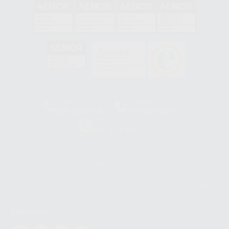
GA-2008/0342
SST-0118/2023
ER-0120/1997
GS-0001/2017
HCO-0060/2023
Clínica
Laboratorio
900 393 939
900 800 880
Whatsapp
665 533 087
Los servicios de WhatsApp Business son proporcionados por WhatsApp
Ireland Limited (WhatsApp Ireland). La información que controla WhatsApp
Ireland puede ser transferida a WhatsApp LLC y a Facebook Inc.. Dicha
Transferencia Internacional de Datos ofrece garantías adecuadas al
basarse en la Cláusula Contractual Tipo para la transferencia de datos
personales a terceros países. Puede ampliar la información en el siguiente
enlace:
WhatsApp Business Data Transfer Addendum
.
Síguenos