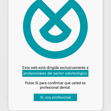
DEPÓSITO AGUA DESTILADA
Desbloquea todas tus ventajas
DEPOSITO PARA AGUA
DESTILADA DE 18L DE
Inicia sesión
para disfrutar de todos
CAPACIDAD
Esta web está dirigida exclusivamente a
tus
descuentos y condiciones
MESTRA
|
Ref. 89961
profesionales del sector odontológico
especiales
353
,23
€
393,79 €
Pulse Sí para confirmar que usted es
Sin descuentos adicionales
¡Iniciar sesión!
profesional dental.
-
+
Sí, soy profesional
AÑADIR