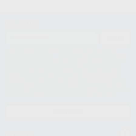
1
Newsletter
ENVIAR
Le informamos de que el Responsable del tratamiento de sus Datos
Personales es Proclinic S.A.U.. La Finalidad del tratamiento de sus Datos
Personales es el envío de información comercial. La legitimación para el
envío de la información comercial es su consentimiento prestado. Sus
datos únicamente serán cedidos a empresas vinculadas con Proclinic
S.A.U. que comercialicen productos similares del sector odontológico,
siempre bajo su consentimiento y no habrás cesión internacional de sus
Datos Personales. Podrá ejercitar los derechos de acceso, rectificación,
supresión, limitación y/o oposición al tratamiento de datos, entre otros, a
través de lopd@proclinic.es. Si desea conocer información adicional sobre
el tratamiento de datos personales, acceda a:
Protección de datos
CONTACTO
Mi cuenta