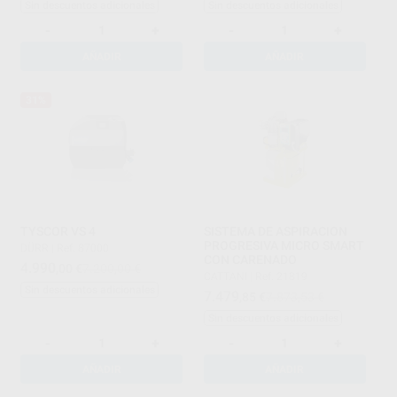
Sin descuentos adicionales
Sin descuentos adicionales
-
+
-
+
AÑADIR
AÑADIR
31%
TYSCOR VS 4
SISTEMA DE ASPIRACION
PROGRESIVA MICRO SMART
DÜRR
|
Ref. 87000
CON CARENADO
4.990
,00
€
7.200,00 €
CATTANI
|
Ref. 21819
Sin descuentos adicionales
7.479
,85
€
7.873,53 €
Sin descuentos adicionales
-
+
-
+
AÑADIR
AÑADIR