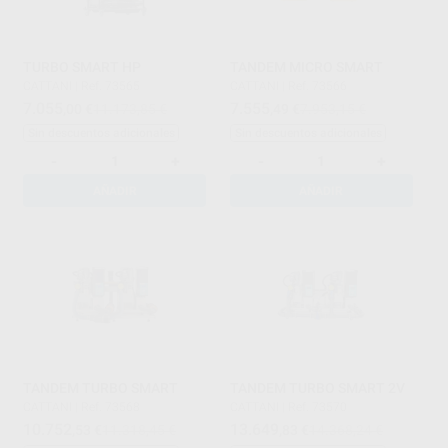
TURBO SMART HP
TANDEM MICRO SMART
CATTANI
|
Ref. 73565
CATTANI
|
Ref. 73566
7.055
7.555
,00
€
11.173,85 €
,49
€
7.953,15 €
Sin descuentos adicionales
Sin descuentos adicionales
-
+
-
+
AÑADIR
AÑADIR
TANDEM TURBO SMART
TANDEM TURBO SMART 2V
CATTANI
|
Ref. 73568
CATTANI
|
Ref. 73570
10.752
13.649
,53
€
11.318,45 €
,83
€
14.368,24 €