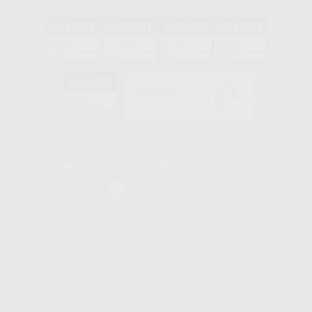
GA-2008/0342
SST-0118/2023
ER-0120/1997
GS-0001/2017
HCO-0060/2023
Clínica
Laboratorio
900 393 939
900 800 880
Whatsapp
665 533 087
Los servicios de WhatsApp Business son proporcionados por WhatsApp
Ireland Limited (WhatsApp Ireland). La información que controla WhatsApp
Ireland puede ser transferida a WhatsApp LLC y a Facebook Inc.. Dicha
Transferencia Internacional de Datos ofrece garantías adecuadas al
basarse en la Cláusula Contractual Tipo para la transferencia de datos
personales a terceros países. Puede ampliar la información en el siguiente
enlace:
WhatsApp Business Data Transfer Addendum
.
Síguenos