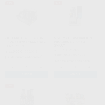
33%
34%
SISTEMA DE ASPIRACION
SISTEMA DE ASPIRACION
PROGRESIVA TYSCOR VS 2
PROGRESIVA TURBO
SMART
DÜRR
|
Ref. 89881
CATTANI
|
Ref. 21822
3.225
,00
€
4.790,00 €
3.905
,00
€
5.957,25 €
Sin descuentos adicionales
Sin descuentos adicionales
-
+
-
+
AÑADIR
AÑADIR
37%