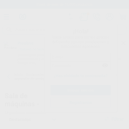
Stock de más de 15.000 productos
¡Hola!
Inicia sesión para ver los precios
del carrito con tus condiciones y
Proclinic
descuentos aplicados.
¿Todavía no tienes nuestra App?
¡Descárgala para ser siempre el primero en conocer nuestras
promociones y descuentos! Disponible en Google Play o App Store.
Google Play
Inicio
/
Equipamiento
/
Sala de máquinas
/
Aspiración húmeda sin
¿Has olvidado tu contraseña?
separador de amalgama
Sala de
Aspiración dental húmeda sin
máquinas -
separador
Registrarme
18
productos encontrados
Filtrar