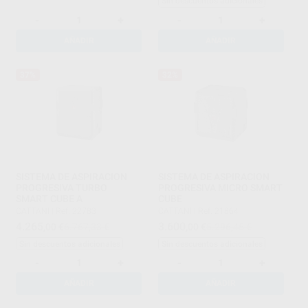
Sin descuentos adicionales
-
+
-
+
AÑADIR
AÑADIR
37%
32%
SISTEMA DE ASPIRACION
SISTEMA DE ASPIRACION
PROGRESIVA TURBO
PROGRESIVA MICRO SMART
SMART CUBE A
CUBE
CATTANI
|
Ref. 22783
CATTANI
|
Ref. 21864
4.265
3.600
,00
€
6.767,33 €
,00
€
5.296,45 €
Sin descuentos adicionales
Sin descuentos adicionales
-
+
-
+
AÑADIR
AÑADIR