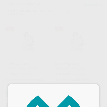
SALA DE MÁQUINAS
Borrar filtros
ASPIRACIÓN HÚMEDA SIN SEPARADOR DE
AMALGAMA
48%
48%
D_ASPIRATOR 2
D_ASPIRATOR 5
D_DEVICES
|
Ref. 36824
D_DEVICES
|
Ref. 36826
2.690
3.554
,00
€
5.130,00 €
,00
€
6.770,00 €
Sin descuentos adicionales
Sin descuentos adicionales
-
+
-
+
×
AÑADIR
AÑADIR
47%
48%