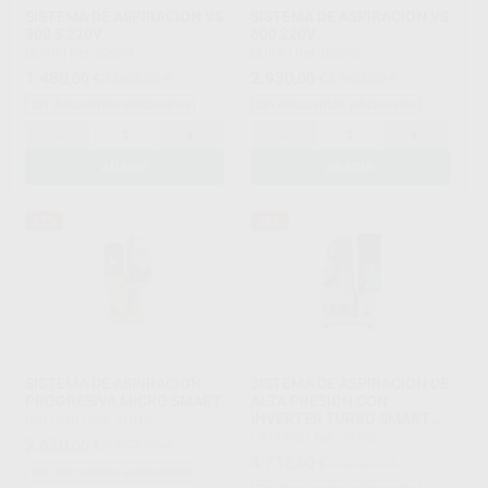
SISTEMA DE ASPIRACION VS
SISTEMA DE ASPIRACION VS
300 S 220V
600 220V
DÜRR
|
Ref. 02099
DÜRR
|
Ref. 02098
1.480
2.930
,00
€
2.060,00 €
,00
€
3.940,00 €
Sin descuentos adicionales
Sin descuentos adicionales
-
+
-
+
AÑADIR
AÑADIR
37%
38%
SISTEMA DE ASPIRACION
SISTEMA DE ASPIRACION DE
PROGRESIVA MICRO SMART
ALTA PRESION CON
INVERTER TURBO SMART
CATTANI
|
Ref. 21818
2V
CATTANI
|
Ref. 22786
2.620
,00
€
4.187,49 €
4.715
,00
€
7.567,55 €
Sin descuentos adicionales