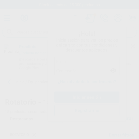
Stock de más de 15.000 productos
¡Hola!
Inicia sesión para ver los precios
del carrito con tus condiciones y
Proclinic
descuentos aplicados.
¿Todavía no tienes nuestra App?
¡Descárgala para ser siempre el primero en conocer nuestras
promociones y descuentos! Disponible en Google Play o App Store.
Google Play
¿Has olvidado tu contraseña?
Inicio
/
Equipamiento
/
Rotatorio
/
Piezas de mano sin luz
Rotatorio -
Pieza de mano dental
Registrarme
15
productos encontrados
Filtrar
ROTATORIO
Borrar filtros