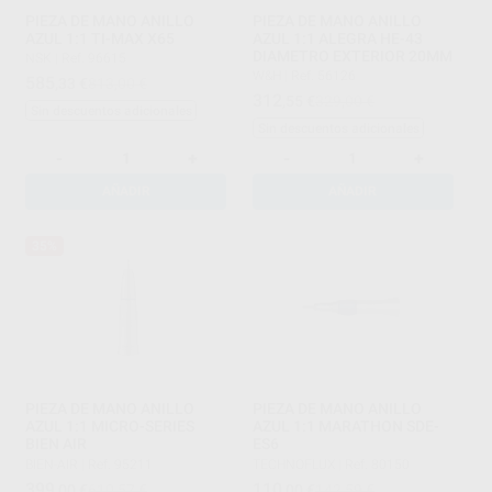
PIEZA DE MANO ANILLO
PIEZA DE MANO ANILLO
AZUL 1:1 TI-MAX X65
AZUL 1:1 ALEGRA HE-43
DIAMETRO EXTERIOR 20MM
NSK
|
Ref. 96615
W&H
|
Ref. 56126
585
,33
€
813,00 €
312
,55
€
329,00 €
Sin descuentos adicionales
Sin descuentos adicionales
-
+
-
+
AÑADIR
AÑADIR
35%
PIEZA DE MANO ANILLO
PIEZA DE MANO ANILLO
AZUL 1:1 MICRO-SERIES
AZUL 1:1 MARATHON SDE-
BIEN AIR
ES6
BIEN-AIR
|
Ref. 95211
TECHNOFLUX
|
Ref. 80150
399
110
,00
€
610,57 €
,00
€
142,59 €