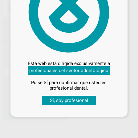
AÑADIR
AÑADIR
40%
Desbloquea todas tus ventajas
Inicia sesión
para disfrutar de todos
Esta web está dirigida exclusivamente a
tus
descuentos y condiciones
PIEZA DE MANO ANILLO
profesionales del sector odontológico
especiales
AZUL 1:1 S-MAX M65
NSK
|
Ref. 18315
Pulse Sí para confirmar que usted es
¡Iniciar sesión!
429
,00
€
715,00 €
profesional dental.
Sin descuentos adicionales
Sí, soy profesional
-
+
AÑADIR