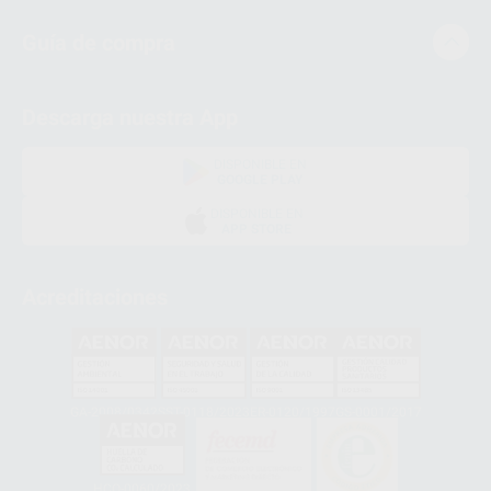
Guía de compra
Descarga nuestra App
DISPONIBLE EN
GOOGLE PLAY
DISPONIBLE EN
APP STORE
Acreditaciones
GA-2008/0342
SST-0118/2023
ER-0120/1997
GS-0001/2017
HCO-0060/2023