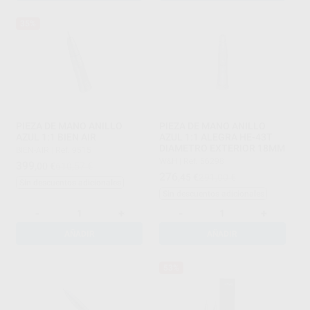
35%
PIEZA DE MANO ANILLO
PIEZA DE MANO ANILLO
AZUL 1:1 BIEN AIR
AZUL 1:1 ALEGRA HE-43T
DIAMETRO EXTERIOR 18MM
BIEN-AIR
|
Ref. 9515
W&H
|
Ref. 56298
399
,00
€
610,57 €
276
,45
€
291,00 €
Sin descuentos adicionales
Sin descuentos adicionales
-
+
-
+
AÑADIR
AÑADIR
53%