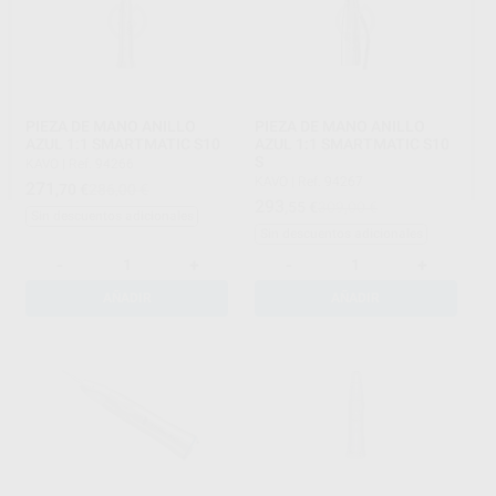
PIEZA DE MANO ANILLO
PIEZA DE MANO ANILLO
AZUL 1:1 SMARTMATIC S10
AZUL 1:1 SMARTMATIC S10
S
KAVO
|
Ref. 94266
KAVO
|
Ref. 94267
271
,70
€
286,00 €
293
,55
€
309,00 €
Sin descuentos adicionales
Sin descuentos adicionales
-
+
-
+
AÑADIR
AÑADIR