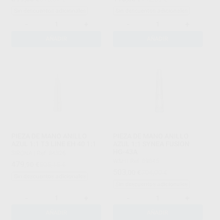
Sin descuentos adicionales
Sin descuentos adicionales
-
+
-
+
AÑADIR
AÑADIR
PIEZA DE MANO ANILLO
PIEZA DE MANO ANILLO
AZUL 1:1 T3 LINE EH 40 1:1
AZUL 1:1 SYNEA FUSION
HG-43A
SIRONA
|
Ref. 84326
W&H
|
Ref. 89845
479
,90
€
505,15 €
503
,00
€
704,00 €
Sin descuentos adicionales
Sin descuentos adicionales
-
+
-
+
AÑADIR
AÑADIR