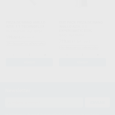
PIEZA DE MANO ANILLO
DUO PACK PIEZA DE MANO
AZUL 1:1 TECHNOFLUX
ANILLO AZUL 1:1
EXPERTMATIC E10C
TECHNOFLUX
|
Ref. 80151
KAVO
|
Ref. 99310
199
,00
€
257,97 €
719
,00
€
1.541,00 €
Sin descuentos adicionales
Sin descuentos adicionales
-
+
-
+
AÑADIR
AÑADIR
1
Newsletter
ENVIAR
Le informamos de que el Responsable del tratamiento de sus Datos