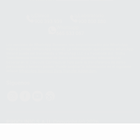
Clínica
Laboratorio
900 393 939
900 800 880
Whatsapp
665 533 087
Los servicios de WhatsApp Business son proporcionados por WhatsApp
Ireland Limited (WhatsApp Ireland). La información que controla WhatsApp
Ireland puede ser transferida a WhatsApp LLC y a Facebook Inc.. Dicha
Transferencia Internacional de Datos ofrece garantías adecuadas al
basarse en la Cláusula Contractual Tipo para la transferencia de datos
personales a terceros países. Puede ampliar la información en el siguiente
enlace:
WhatsApp Business Data Transfer Addendum
.
Síguenos
PROCLINIC S.A.U.
Copyright (c) 2026
Aviso legal