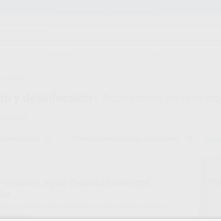
Stock de más de 15.000 productos
ORTODONCIA
CAD/CAM
EST
ccesorios.
ión y desinfección -
Accesorios de termod
ntrados
 DESINFECCIÓN
TERMODESINFECTADORA. ACCESORIOS.
Borra