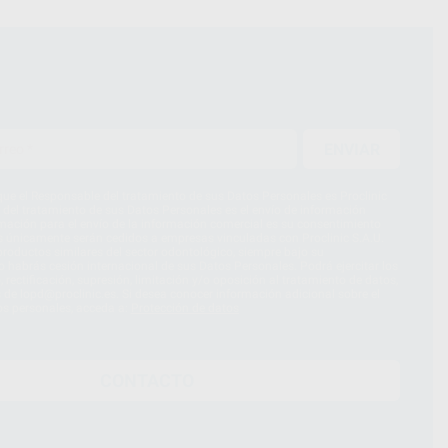
ENVIAR
ue el Responsable del tratamiento de sus Datos Personales es Proclinic
d del tratamiento de sus Datos Personales es el envío de información
imación para el envío de la información comercial es su consentimiento
s únicamente serán cedidos a empresas vinculadas con Proclinic S.A.U.
roductos similares del sector odontológico, siempre bajo su
 habrás cesión internacional de sus Datos Personales. Podrá ejercitar los
 rectificación, supresión, limitación y/o oposición al tratamiento de datos,
és de lopd@proclinic.es. Si desea conocer información adicional sobre el
os personales, acceda a:
Protección de datos
CONTACTO