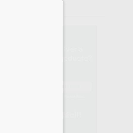
×
LAG
295