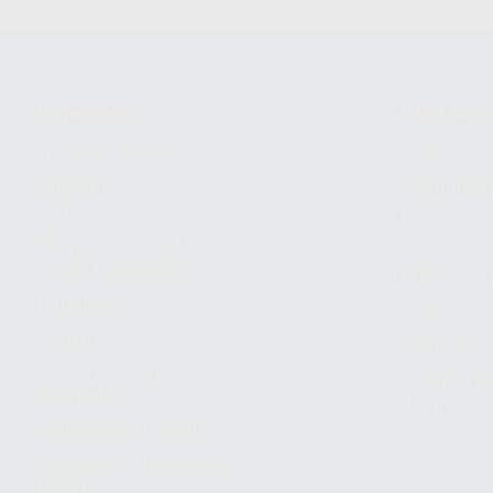
Conócenos
Guía de 
¿Quiénes somos?
Cómo com
Nuestros
Seguimien
compromisos
pedido
Responsabilidad
Devolucio
Social Corporativa
Métodos d
Canal ético
Envío
Código ético
Símbolos 
Sostenibilidad
Compra rá
energética
dientes
Trabaja con nosotros
Preguntas Frecuentes
(FAQ)