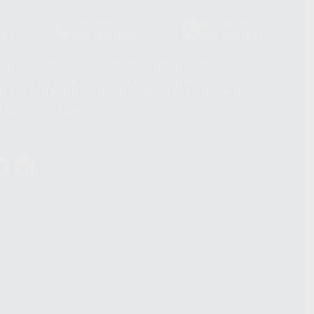
Laboratorio
Whatsapp
39
900 800 880
665 533 087
hatsApp Business son proporcionados por WhatsApp Ireland Limited
. La información que controla WhatsApp Ireland puede ser transferida a
acebook Inc.. Dicha Transferencia Internacional de Datos ofrece
 al basarse en la Cláusula Contractual Tipo para la transferencia de
terceros países. Puede ampliar la información en el siguiente enlace:
s Data Transfer Addendum
.