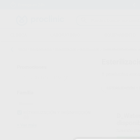
Entrega en 24h
15 días para cambiar de opinión
CLÍNICA
LABORATORIO
EQUIPAMIENTO
Inicio
/
Equipamiento
/
Esterilización y desinfección
/
Termodesinfectadora. a
Esterilizac
Promociones
8
productos enco
VER SOLO OFERTAS
(8)
ESTERILIZACIÓN Y
Familia
ESTERILIZACIÓN Y DESINFECCIÓN
(8)
Ver más