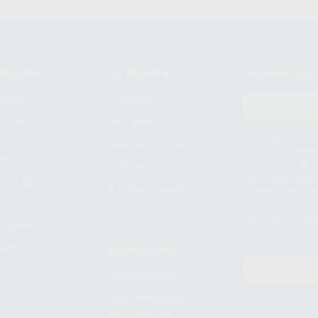
compra
Mi cuenta
Newsletter
prar
Registro
to del
Mis listas
Le informamos de q
Mis productos
S.A.U.. La Finalida
nes
comercial. La legit
Facturas
prestado. Sus dato
e pago
que comercialicen p
Compra rápida
consentimiento y no
derechos de acceso,
entre otros, a trav
tratamiento de dat
legales
pida
Estudiantes
Odontobook
Material para
estudiantes