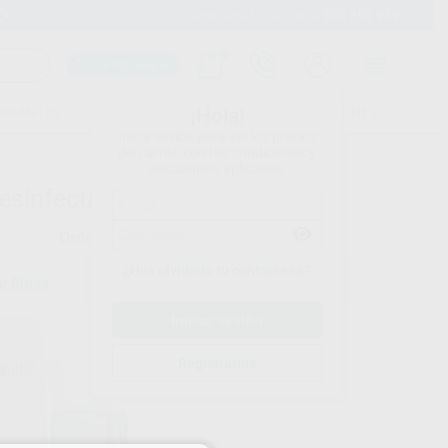
900 393 939
Envíos gratuitos desde 110€
Llama GRATIS a Clínica
Carrito mágico
UDIANTES
FOLLETOS
FORMACIONES
¡Hola!
Inicia sesión para ver los precios
del carrito con tus condiciones y
descuentos aplicados.
esinfectadora
Ordenar por
¿Has olvidado tu contraseña?
r filtros
Registrarme