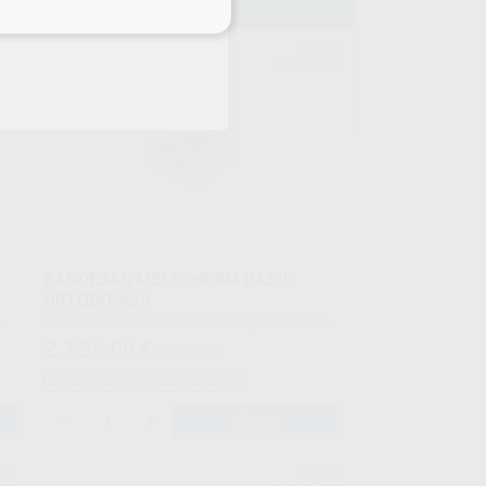
eciales
LAG
MELAG
297
Ref. 94298
BANDEJAS MELATHERM BASIC
ORTODONCIA
Envase 1 Cesto base con carril de inyectores incl.
filtro Cleanfinity 2 Cestas Flex 2 4 Soportes para
2.136
,00
€
2.990,00 €
cubetas de impresión e instrumentos articulares 1
Cesta para instrumentos estándar
Sin descuentos adicionales
-
+
AÑADIR
LAG
MELAG