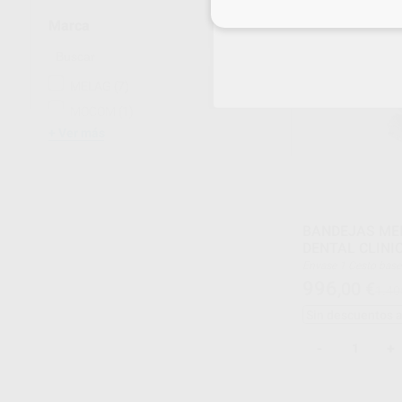
Inicia 
Marca
MELAG
(7)
MOCOM
(1)
Ver más
BANDEJAS ME
DENTAL CLINI
Envase 1 Cesto base sin carril de inyectores 1
Soporte universal Flex 3 1 Cesta Flex 3 1 Ce
996
,00
€
1.40
piezas pequeñas Est
Sin descuentos 
-
+