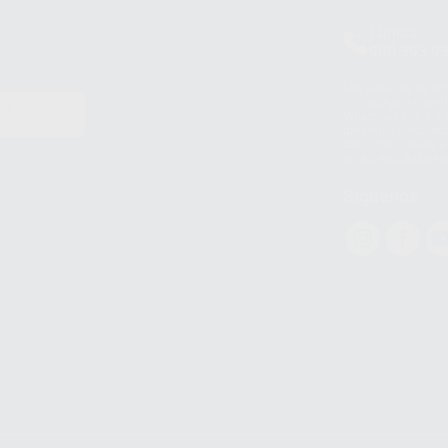
Clínica
900 393 9
Los servicios de W
(WhatsApp Ireland)
EN
WhatsApp LLC y a F
E
garantías adecuadas
datos personales a 
WhatsApp Busines
Síguenos