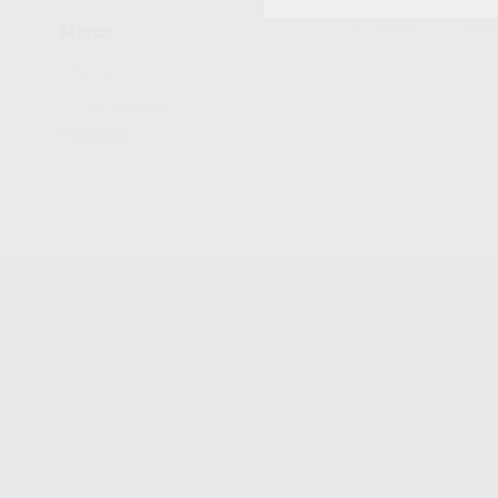
-
+
Marca
1
DR.WEIGERT
(1)
Ver más
Conócenos
Guía de 
¿Quiénes somos?
Cómo com
Nuestros
Seguimien
compromisos
pedido
Responsabilidad
Devolucio
Social Corporativa