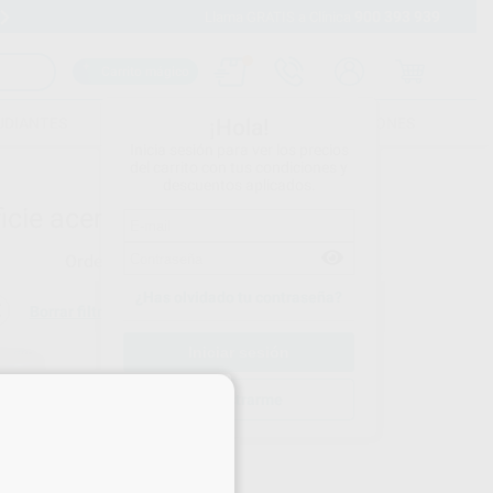
900 393 939
Envíos gratuitos desde 110€
Llama GRATIS a Clínica
Carrito mágico
UDIANTES
FOLLETOS
FORMACIONES
¡Hola!
Inicia sesión para ver los precios
del carrito con tus condiciones y
descuentos aplicados.
cie acero inoxidable
Ordenar por
¿Has olvidado tu contraseña?
Borrar filtros
×
Registrarme