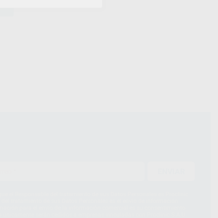
ENVIAR
ue el Responsable del tratamiento de sus Datos Personales es Proclinic
d del tratamiento de sus Datos Personales es el envío de información
imación para el envío de la información comercial es su consentimiento
s únicamente serán cedidos a empresas vinculadas con Proclinic S.A.U.