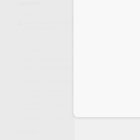
Subfamilia
MANTENIMIENTO SUPERFICIE
ACERO INOXIDABLE
(1)
AUTOCLAVES
(39)
AUTOCLAVES DE PLASMA.
ACCESORIOS.
(1)
AUTOCLAVES. ACCESORIOS
(60)
AUTOCLAVES. MINI-CICLO RÁPIDO.
(9)
CUBAS DE ULTRASONIDOS
(21)
CUBAS DE ULTRASONIDOS.
ACCESORIOS.
(33)
AGENTE PARA 
CUIDADO DE A
CUBAS DE ULTRASONIDOS.
LÍQUIDOS.
(4)
NEOBLANK
Inicia 
Envase 400 ml
DESINFECCIÓN DE IMPRESIONES
(2)
29
,00
€
31,60 
Ver más
Sin descuentos 