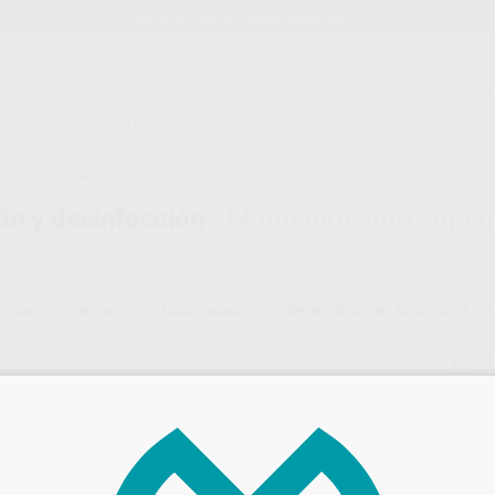
Stock de más de 15.000 productos
ORTODONCIA
CAD/CAM
EST
ie acero inoxidable
ión y desinfección -
Mantenimiento superfi
ntrados
 DESINFECCIÓN
MANTENIMIENTO SUPERFICIE ACERO INOXIDABLE