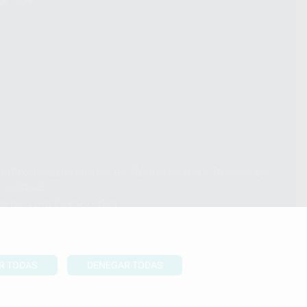
ndiciones Generales de Contratación
y
Política de
ivacidad
formación Corporativa
lítica de Cookies
R TODAS
DENEGAR TODAS
UBIR