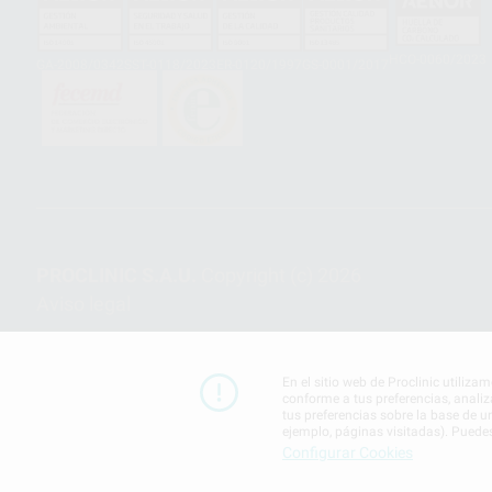
HCO-0060/2023
GA-2008/0342
SST-0118/2023
ER-0120/1997
GS-0001/2017
PROCLINIC S.A.U.
Copyright (c) 2026
Aviso legal
En el sitio web de Proclinic utiliza
conforme a tus preferencias, analiz
tus preferencias sobre la base de u
ejemplo, páginas visitadas). Puede
Configurar Cookies