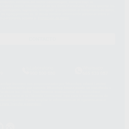
roductos similares del sector odontológico, siempre bajo su
 habrás cesión internacional de sus Datos Personales. Podrá ejercitar los
 rectificación, supresión, limitación y/o oposición al tratamiento de datos,
és de lopd@proclinic.es. Si desea conocer información adicional sobre el
os personales, acceda a:
Protección de datos
CONTACTO
Laboratorio
Whatsapp
39
900 800 880
665 533 087
hatsApp Business son proporcionados por WhatsApp Ireland Limited
. La información que controla WhatsApp Ireland puede ser transferida a
acebook Inc.. Dicha Transferencia Internacional de Datos ofrece
 al basarse en la Cláusula Contractual Tipo para la transferencia de
terceros países. Puede ampliar la información en el siguiente enlace:
s Data Transfer Addendum
.