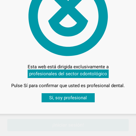
DR.WEIGERT
Ref. 46040
Esta web está dirigida exclusivamente a
profesionales del sector odontológico
Pulse Sí para confirmar que usted es profesional dental.
LA LIPIEZA Y
Desbloquea todas tus ventajas
Sí, soy profesional
CERO INXODABLE
sesión
para disfrutar de todos tus
descuentos y condiciones esp
€
¡Iniciar sesión!
adicionales