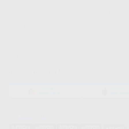
Métodos d
Canal ético
Envío
Código ético
Símbolos 
Sostenibilidad
Compra rá
energética
dientes
Trabaja con nosotros
Preguntas Frecuentes
(FAQ)
Descarga nuestra App
DISPONIBLE EN
DISPONIBLE 
GOOGLE PLAY
APP STOR
Acreditaciones