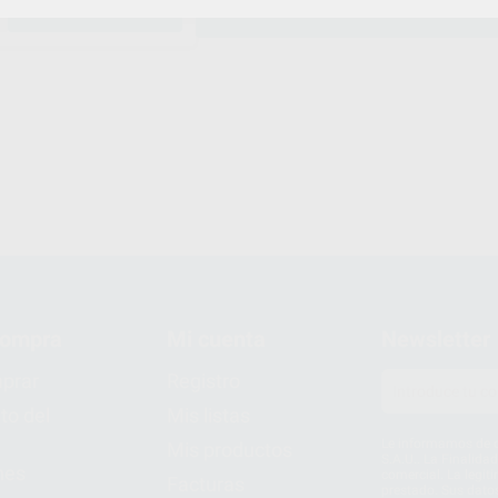
AÑADIR
compra
Mi cuenta
Newsletter
prar
Registro
to del
Mis listas
Le informamos de q
Mis productos
S.A.U.. La Finalida
nes
comercial. La legit
Facturas
prestado. Sus dato