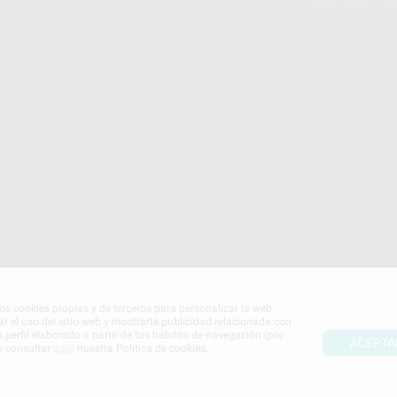
Teléfono:
900 393 939
Co
pr
E-mail de contacto:
proclinic@proclinic.es
In
Po
mos cookies propias y de terceros para personalizar la web
ar el uso del sitio web y mostrarte publicidad relacionada con
n perfil elaborado a partir de tus hábitos de navegación (por
ACEPTA
s consultar
aquí
nuestra Política de cookies.
S