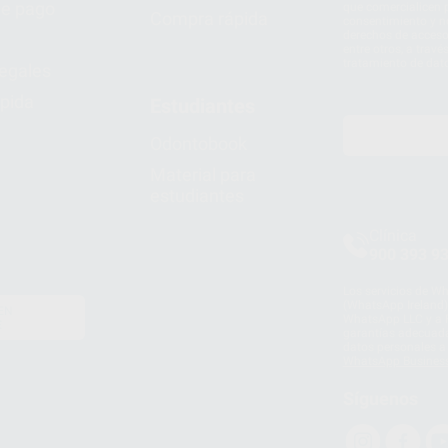
e pago
que comercialicen p
Compra rápida
consentimiento y no
derechos de acceso,
entre otros, a trav
tratamiento de dat
legales
pida
Estudiantes
Odontobook
Material para
estudiantes
Clínica
900 393 9
Los servicios de W
(WhatsApp Ireland)
EN
WhatsApp LLC y a F
E
garantías adecuadas
datos personales a 
WhatsApp Busines
Síguenos