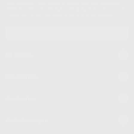
Datos Personales. Podrá ejercitar los derechos de acceso, rectificación,
supresión, limitación y/o oposición al tratamiento de datos, entre otros, a
través de lopd@proclinic.es. Si desea conocer información adicional sobre
el tratamiento de datos personales, acceda a:
Protección de datos
CONTACTO
Mi cuenta
Estudiantes
Conócenos
Guía de compra