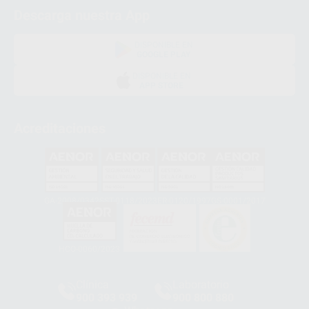
Descarga nuestra App
DISPONIBLE EN
GOOGLE PLAY
DISPONIBLE EN
APP STORE
Acreditaciones
GA-2008/0342
SST-0118/2023
ER-0120/1997
GS-0001/2017
HCO-0060/2023
Clínica
Laboratorio
900 393 939
900 800 880