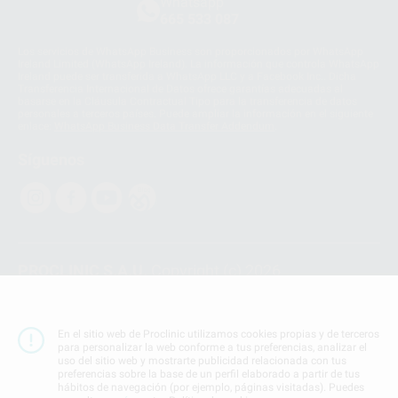
Whatsapp
665 533 087
Los servicios de WhatsApp Business son proporcionados por WhatsApp
Ireland Limited (WhatsApp Ireland). La información que controla WhatsApp
Ireland puede ser transferida a WhatsApp LLC y a Facebook Inc.. Dicha
Transferencia Internacional de Datos ofrece garantías adecuadas al
basarse en la Cláusula Contractual Tipo para la transferencia de datos
personales a terceros países. Puede ampliar la información en el siguiente
enlace:
WhatsApp Business Data Transfer Addendum
.
Síguenos
PROCLINIC S.A.U.
Copyright (c) 2026
Aviso legal
Teléfono:
900 393 939
En el sitio web de Proclinic utilizamos cookies propias y de terceros
E-mail de contacto:
proclinic@proclinic.es
para personalizar la web conforme a tus preferencias, analizar el
uso del sitio web y mostrarte publicidad relacionada con tus
preferencias sobre la base de un perfil elaborado a partir de tus
Condiciones Generales de Contratación
y
Política
hábitos de navegación (por ejemplo, páginas visitadas). Puedes