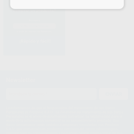
1
Newsletter
ENVIAR
Le informamos de que el Responsable del tratamiento de sus Datos
Personales es Proclinic S.A.U.. La Finalidad del tratamiento de sus Datos
Personales es el envío de información comercial. La legitimación para el
envío de la información comercial es su consentimiento prestado. Sus
datos únicamente serán cedidos a empresas vinculadas con Proclinic
S.A.U. que comercialicen productos similares del sector odontológico,
siempre bajo su consentimiento y no habrás cesión internacional de sus