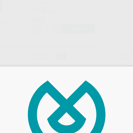
Bote 500 ml
29
,24
€
36,21 €
Oferta
-
+
AÑADIR
PROCLINIC
PROCLI
63%
Ref. 0192
Ref. 95
ANTE UNIVERSAL
INSERTO S1 PROCLINIC (PARA
ACTEON)
Envase 1 unidad Compatible con Satelec
€