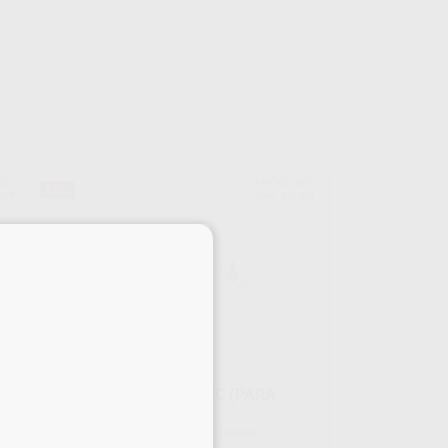
NIC
PROCLINIC
68%
087
Ref. 95088
×
INSERTO SH3 PROCLINIC (PARA
ACTEON)
Envase 1 unidad Compatible con Satelec