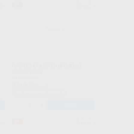
NIC
PROCLINIC
68%
025
Ref. 30020
INSERTO K5A PROCLINIC(KAVO
SONIFL 2008)
Envase 1 unidad
37
,00
€
116,00 €
Sin descuentos adicionales
-
+
AÑADIR
NIC
PROCLINIC
68%
123
Ref. 70124