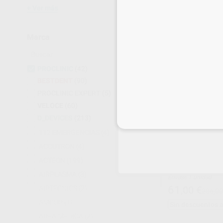
Ver más
Oferta
Marca
-
+
79%
PROCLINIC
(42)
BESTDENT
(90)
PROCLINIC EXPERT
(5)
VELOCE
(60)
D_DEVICES
(213)
Inicia 
112 EMERGENCIAS
(4)
ACCUTRON
(4)
ACTEON
(199)
INSERTO EICP 
AIRPLASMA
(3)
Envase 1 unidad
61
AIRTÈCNICS
(2)
,00
€
286,00
AMCOR
(1)
Sin descuentos 
AREA MEDICA
(2)