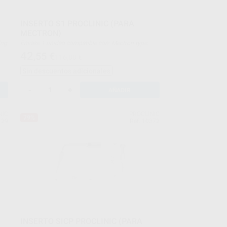
INSERTO S1 PROCLINIC (PARA
MECTRON)
ling
Envase 1 unidad compatible con: Mectron type:
scaling
42
,55
€
116,00 €
Sin descuentos adicionales
-
+
AÑADIR
NIC
PROCLINIC
79%
129
Ref. 10372
INSERTO SICP PROCLINIC (PARA