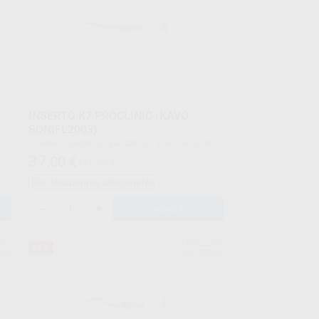
INSERTO K7 PROCLINIC (KAVO
SONIFL2003)
Envase 1 unidad compatible con: Kavo SoniCflex
type: air scaler
37
,00
€
116,00 €
Sin descuentos adicionales
-
+
AÑADIR
NIC
PROCLINIC
68%
upo
Ref. 95097