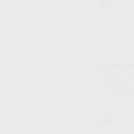
76%
INSERTO EA P
Envase 1 unida
27
,60
€
116,00
Sin descuentos 
-
+
68%