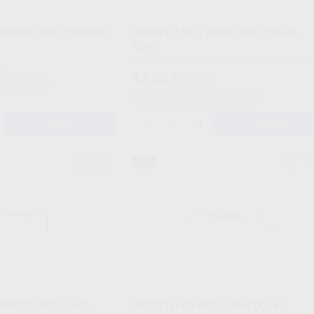
 PROCLINIC (SIRONA)
INSERTO NG1 PROCLINIC (PARA
NSK)
Envase 1 unidad compatible con: NSK type: sca
 €
42
,55
€
116,00 €
adicionales
Sin descuentos adicionales
-
+
AÑADIR
AÑADIR
PROCLINIC
PROCLI
63%
Ref. 30026
Ref. 70
 PROCLINIC(KAVO
INSERTO K9 PROCLINIC(KAVO