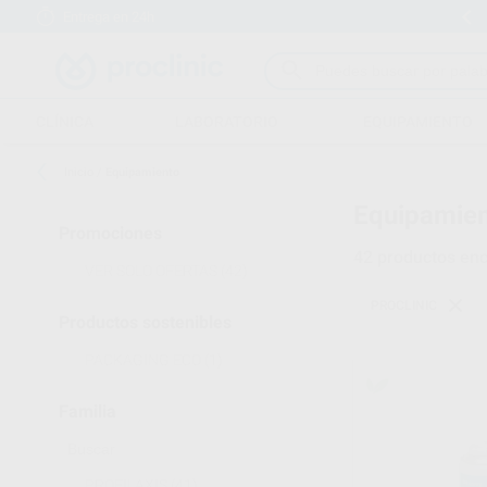
Entrega en 24h
15 días para cambiar de opinión
CLÍNICA
LABORATORIO
EQUIPAMIENTO
Inicio
/
Equipamiento
Equipamien
Promociones
42
productos enc
VER SOLO OFERTAS
(42)
PROCLINIC
Productos sostenibles
PACKAGING ECO
(1)
Familia
PROFILAXIS
(41)