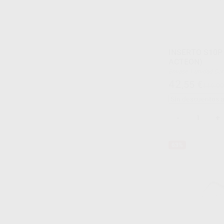
INSERTO S10P
ACTEON)
Envase 1 unidad
42
,55
€
116,00
Sin descuentos 
-
+
63%