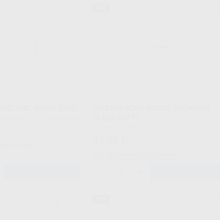
PROCLINIC
PROCLI
63%
Ref. 95098
Ref. 30
ROCLINIC (PARA EMS)
INSERTO K201 PROCLINIC(KAVO
P.LED&SOFT)
d compatible con: EMS type: scaling
Envase 1 unidad
 €
42
,55
€
116,00 €
adicionales
Sin descuentos adicionales
-
+
AÑADIR
AÑADIR
PROCLINIC
PROCLI
68%
Ref. 30021
Ref. 70