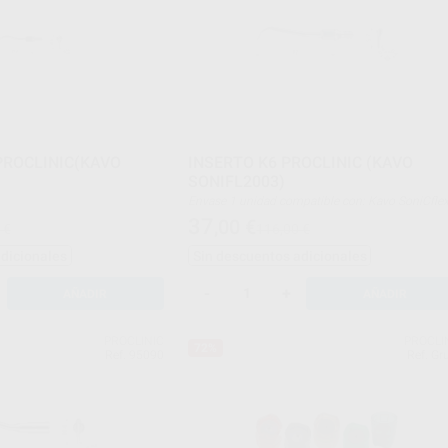
PROCLINIC(KAVO
INSERTO K6 PROCLINIC (KAVO
SONIFL2003)
Envase 1 unidad compatible con: Kavo SoniCflex
type: air scaler
37
,00
€
 €
116,00 €
adicionales
Sin descuentos adicionales
-
+
AÑADIR
AÑADIR
PROCLINIC
PROCLI
72%
Ref. 95090
Ref. Gr