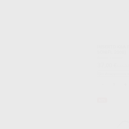
INSERTO K6A 
SONIFL 2008)
Envase 1 unidad
37
,00
€
116,00
Sin descuentos 
-
+
63%