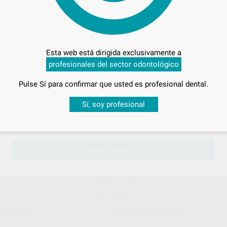
42
,55
€
116,00 €
Sin descuentos adicionales
-
+
AÑADIR
AÑADIR
Esta web está dirigida exclusivamente a
profesionales del sector odontológico
PROCLINIC
PROCLI
63%
Ref. 10371
Ref. 10
Pulse Sí para confirmar que usted es profesional dental.
Desbloquea todas tus ventajas
Sí, soy profesional
sesión
para disfrutar de todos tus
descuentos y condiciones esp
¡Iniciar sesión!
PROCLINIC (EMS)
INSERTO SR4L PROCLINIC (SIRONA
Envase 1 unidad
42
,55
€
 €
116,00 €
adicionales
Sin descuentos adicionales