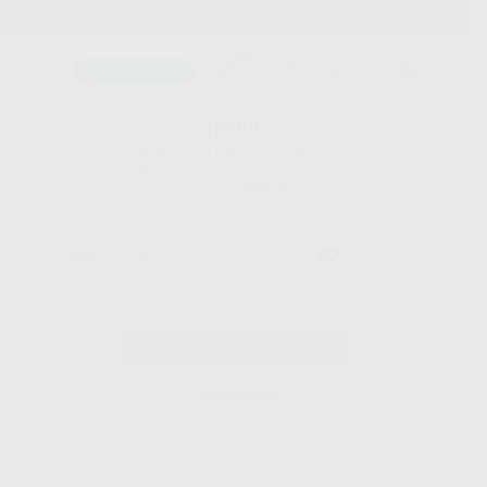
900 393 939
Envíos gratuitos desde 110€
Llama GRATIS a Clínica
Carrito mágico
UDIANTES
FOLLETOS
FORMACIONES
¡Hola!
Inicia sesión para ver los precios
del carrito con tus condiciones y
descuentos aplicados.
Ordenar por
¿Has olvidado tu contraseña?
Registrarme