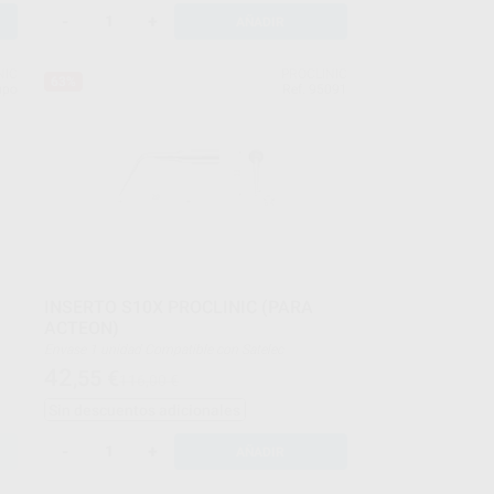
-
+
AÑADIR
NIC
PROCLINIC
63%
upo
Ref. 95091
INSERTO S10X PROCLINIC (PARA
ACTEON)
Envase 1 unidad Compatible con Satelec
42
,55
€
116,00 €
Sin descuentos adicionales
-
+
AÑADIR