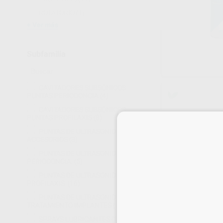
ROTATORIO
(1)
Ver más
Subfamilia
CAVITADORES SUBSÓNICOS.
PUNTAS PERIODONCIA
(4)
CAVITADORES SUBSÓNICOS.
PUNTAS PROFILAXIS
(8)
PUNTAS DE ULTRASONIDOS
ACCESORIOS
(3)
PUNTAS DE ULTRASONIDOS.
PERIODONCIA.
(5)
PUNTAS DE ULTRASONIDOS.
PROFILAXIS.
(16)
SPRAY LUBRIC
PUNTAS DE ULTRASONIDOS.
TRATAMIENTO IMPLANTES
(5)
Bote 500 ml
29
,24
€
SPRAYS LUBRICANTES
(1)
36,21 