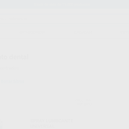
Stock de más de 15.000 productos
ORTODONCIA
CAD/CAM
EST
to dental
ontrados
Borrar filtros
PROCLINIC
Ref. 0192
SPRAY LUBRICANTE
UNIVERSAL