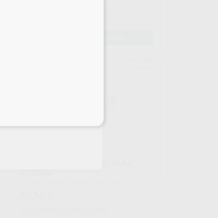
37
,00
€
116,00 €
Sin descuentos adicionales
-
+
AÑADIR
NIC
PROCLINIC
63%
367
Ref. 95089
eciales
)
INSERTO S1SPROCLINIC (PARA
ACTEON)
Envase 1 unidad Compatible con Satelec
42
,55
€
116,00 €
Sin descuentos adicionales