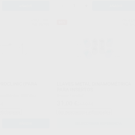
-
+
AÑADIR
AÑADIR
PROCLINIC
PROCLI
86%
Ref. 95100
Ref. Gr
PROCLINIC (PARA
LLAVES METAL DINAMOMÉTRICA
PARA INSERTOS
Envase 1 unidad
eriodontal
31
,00
€
 €
214,00 €
adicionales
Sin descuentos adicionales
AÑADIR
SELECCIONAR REFERENCIA