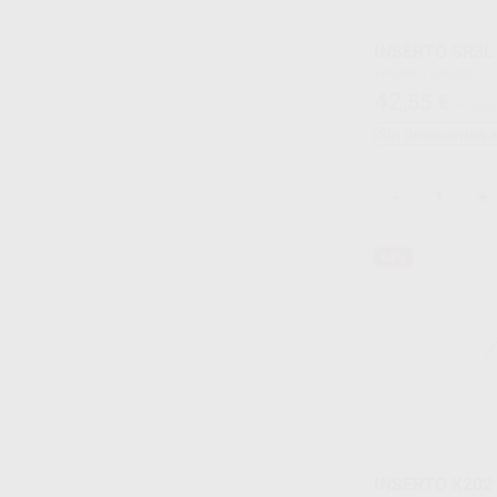
INSERTO SR3L
Envase 1 unidad
42
,55
€
116,00
Sin descuentos 
-
+
63%
INSERTO K202