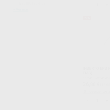
B&L BIOTECH
(7)
-
+
Ver más
77%
INSERTO EPS 
EMS)
Envase 1 unidad compatible con: EMS tipo:
aleación de titanio p
26
,88
€
116,00
Sin descuentos 
-
+