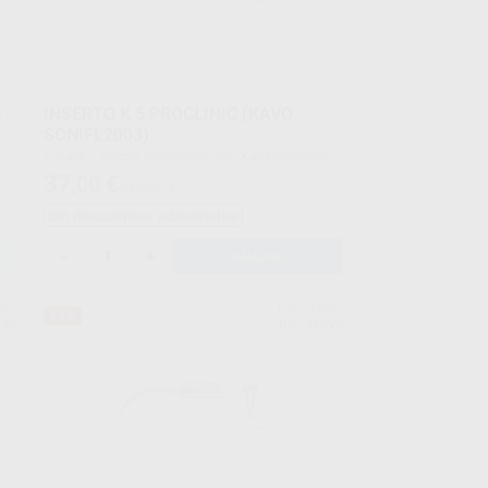
A
INSERTO K 5 PROCLINIC (KAVO
SONIFL2003)
Envase 1 unidad compatible con: Kavo SoniCflex
type: air scaler
37
,00
€
116,00 €
Sin descuentos adicionales
-
+
AÑADIR
NIC
PROCLINIC
63%
132
Ref. 95095