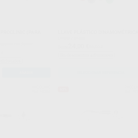
 PROCLINIC (PARA
LLAVE PLÁSTICO DINAMOMÉTRIC
Envase 1 unidad
 Compatible con Satelec
24
,00
€
86,00 €
Desde
 €
Sin descuentos adicionales
adicionales
AÑADIR
SELECCIONAR REFERENCIA
PROCLINIC
PROCLI
63%
Ref. 10366
Ref. 70