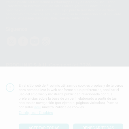
Ireland puede ser transferida a WhatsApp LLC y a Facebook Inc.. Dicha
Transferencia Internacional de Datos ofrece garantías adecuadas al
basarse en la Cláusula Contractual Tipo para la transferencia de datos
personales a terceros países. Puede ampliar la información en el siguiente
enlace:
WhatsApp Business Data Transfer Addendum
.
Síguenos
PROCLINIC S.A.U.
Copyright (c) 2026
Aviso legal
Teléfono:
900 393 939
En el sitio web de Proclinic utilizamos cookies propias y de terceros
E-mail de contacto:
proclinic@proclinic.es
para personalizar la web conforme a tus preferencias, analizar el
uso del sitio web y mostrarte publicidad relacionada con tus
preferencias sobre la base de un perfil elaborado a partir de tus
Condiciones Generales de Contratación
y
Política
hábitos de navegación (por ejemplo, páginas visitadas). Puedes
de privacidad
consultar
aquí
nuestra Política de cookies.
Información Corporativa
Configurar Cookies
Política de Cookies
ACEPTAR TODAS
DENEGAR TODAS