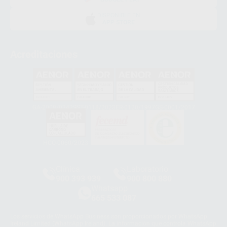
DISPONIBLE EN
APP STORE
Acreditaciones
GA-2008/0342
SST-0118/2023
ER-0120/1997
GS-0001/2017
HCO-0060/2023
Clínica
Laboratorio
900 393 939
900 800 880
Whatsapp
665 533 087
Los servicios de WhatsApp Business son proporcionados por WhatsApp
Ireland Limited (WhatsApp Ireland). La información que controla WhatsApp