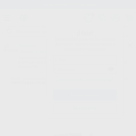
Stock de más de 15.000 productos
¡Hola!
Inicia sesión para ver los precios
del carrito con tus condiciones y
Proclinic
descuentos aplicados.
¿Todavía no tienes nuestra App?
¡Descárgala para ser siempre el primero en conocer nuestras
promociones y descuentos! Disponible en Google Play o App Store.
Google Play
Inicio
/
Equipamiento
/
Profilaxis
/
Puntas de ultrasonidos. periodoncia.
/
¿Has olvidado tu contraseña?
INSERTO K202 PROCLINIC(KAVO P.LED&SOFT)
Registrarme