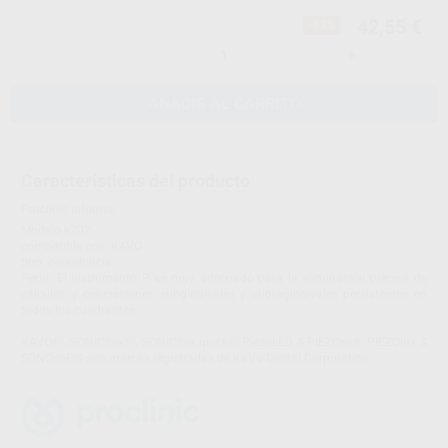
42,55 €
-63%
-
+
AÑADIR AL CARRITO
Características del producto
Proclinic informa:
Modelo k202
compatible con: KAVO
tipo: periodoncia
Perio. El instrumento P es muy adecuado para la eliminación precisa de
cálculos y concreciones subgingivales y supragingivales persistentes en
todos los cuadrantes
KAVO® , SONICflex® , SONICflex quick®, PiezoLED & PIEZOso®, PIEZOlux &
SONOsoP® son marcas registradas de KaVo Dental Corporation