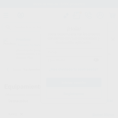
Stock de más de 15.000 productos
¡Hola!
Inicia sesión para ver los precios
del carrito con tus condiciones y
Proclinic
descuentos aplicados.
¿Todavía no tienes nuestra App?
¡Descárgala para ser siempre el primero en conocer nuestras
promociones y descuentos! Disponible en Google Play o App Store.
Google Play
¿Has olvidado tu contraseña?
Inicio
/
Equipamiento
Equipamiento dental
Registrarme
199
productos encontrados
Filtrar
KAVO
Borrar filtros