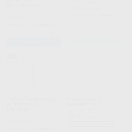
REDUCTOR 8:1
KAVO
|
Ref. Grupo
SMARTMATIC S53
132
,05
€
139,00 €
KAVO
|
Ref. 94275
Sin descuentos adicionales
406
,60
€
428,00 €
Sin descuentos adicionales
-
+
AÑADIR
SELECCIONAR REFERENCIA
56%
TURBINA SMART TORQUE
PUNTA SONICFLEX
S619C CONEXIÓN
IMPLANT TIPS
MULTIFLEX
KAVO
|
Ref. 0418
KAVO
|
Ref. 94207
153
,90
€
162,00 €
340
,00
€
771,00 €
Sin descuentos adicionales
Sin descuentos adicionales