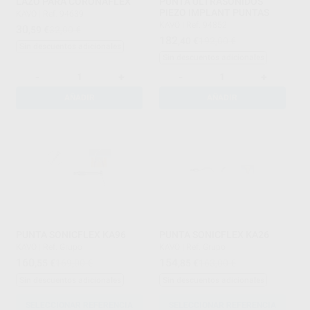
LAZO PARA CORONAFLEX
PUNTA ULTRASONIDOS
PIEZO IMPLANT PUNTAS
KAVO
|
Ref. 94639
KAVO
|
Ref. 94852
30
,59
€
32,00 €
182
,40
€
192,00 €
Sin descuentos adicionales
Sin descuentos adicionales
-
+
-
+
AÑADIR
AÑADIR
PUNTA SONICFLEX KA96
PUNTA SONICFLEX KA26
KAVO
|
Ref. Grupo
KAVO
|
Ref. Grupo
160
154
,55
€
169,00 €
,85
€
163,00 €
Sin descuentos adicionales
Sin descuentos adicionales
SELECCIONAR REFERENCIA
SELECCIONAR REFERENCIA