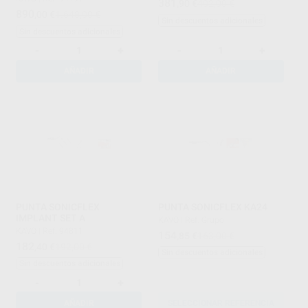
381
,90
€
402,00 €
890
,00
€
1.648,00 €
Sin descuentos adicionales
Sin descuentos adicionales
-
+
-
+
AÑADIR
AÑADIR
PUNTA SONICFLEX
PUNTA SONICFLEX KA24
IMPLANT SET A
KAVO
|
Ref. Grupo
KAVO
|
Ref. 94811
154
,85
€
163,00 €
182
,40
€
192,00 €
Sin descuentos adicionales
Sin descuentos adicionales
-
+
AÑADIR
SELECCIONAR REFERENCIA