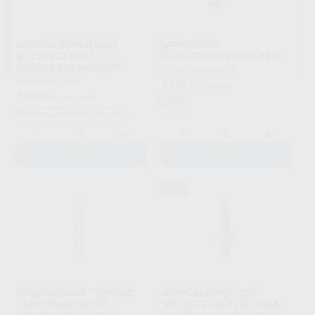
ACOPLAMIENTO 460 E
SPRAY KAVO
MULTIFLEX PARA
QUATTROCARE PLUS 2140
MANGUERAS MIDWEST
KAVO
|
Ref. 93723E
KAVO
|
Ref. 9415
54
,61
€
60,35 €
142
,00
€
236,00 €
Oferta
Sin descuentos adicionales
-
+
-
+
AÑADIR
AÑADIR
40%
TURBINA SMART TORQUE
ACOPLAMIENTO LUZ
CABEZA MINI S615L
MULTIFLEX 465 LED PARA