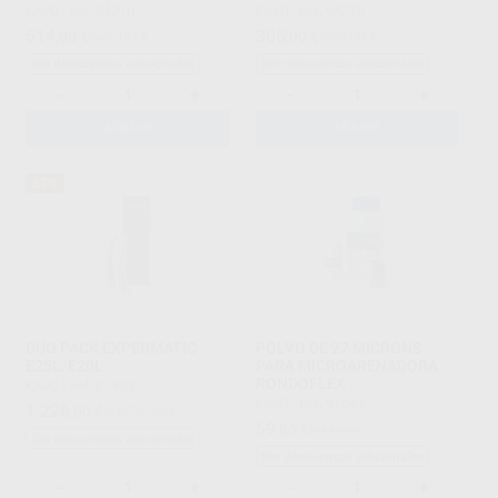
DIRECTA
KAVO
|
Ref. 94210
KAVO
|
Ref. 94270
514
305
,90
€
542,00 €
,90
€
322,00 €
Sin descuentos adicionales
Sin descuentos adicionales
-
+
-
+
AÑADIR
AÑADIR
57%
DUO PACK EXPERMATIC
POLVO DE 27 MICRONS
E25L/E20L
PARA MICROARENADORA
RONDOFLEX .
KAVO
|
Ref. E7909
KAVO
|
Ref. 97643
1.226
,00
€
2.873,00 €
59
,85
€
63,00 €
Sin descuentos adicionales
Sin descuentos adicionales
-
+
-
+