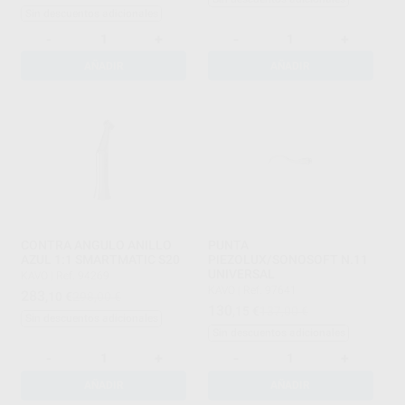
Sin descuentos adicionales
-
+
-
+
AÑADIR
AÑADIR
CONTRA ANGULO ANILLO
PUNTA
AZUL 1:1 SMARTMATIC S20
PIEZOLUX/SONOSOFT N.11
UNIVERSAL
KAVO
|
Ref. 94269
KAVO
|
Ref. 97641
283
,10
€
298,00 €
130
,15
€
137,00 €
Sin descuentos adicionales
Sin descuentos adicionales
-
+
-
+
AÑADIR
AÑADIR