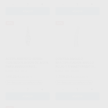
-
+
-
+
AÑADIR
AÑADIR
40%
33%
ACOPLAMIENTO 465RN
CONTRA ANGULO
CON REGULACION DE AGUA
MULTIPLICADOR ANILLO
PARA MANGUERAS
ROJO 1:5 MASTERMATIX
MIDWEST
LUX M 25 L
KAVO
|
Ref. 9414
KAVO
|
Ref. 94243
184
1.508
,00
€
306,00 €
,00
€
2.262,00 €
Sin descuentos adicionales
Sin descuentos adicionales
-
+
-
+
AÑADIR
AÑADIR