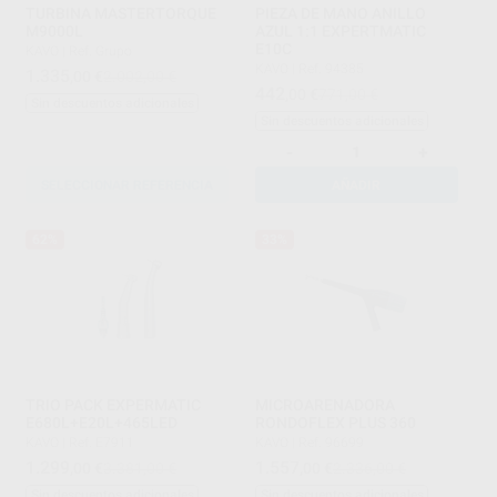
TURBINA MASTERTORQUE
PIEZA DE MANO ANILLO
M9000L
AZUL 1:1 EXPERTMATIC
E10C
KAVO
|
Ref. Grupo
KAVO
|
Ref. 94385
1.335
,00
€
2.002,00 €
442
,00
€
771,00 €
Sin descuentos adicionales
Sin descuentos adicionales
-
+
SELECCIONAR REFERENCIA
AÑADIR
62%
33%
TRIO PACK EXPERMATIC
MICROARENADORA
E680L+E20L+465LED
RONDOFLEX PLUS 360
KAVO
|
Ref. E7911
KAVO
|
Ref. 96699
1.299
1.557
,00
€
3.381,00 €
,00
€
2.336,00 €
Sin descuentos adicionales
Sin descuentos adicionales