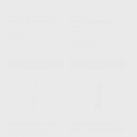
PIEZA DE MANO ANILLO
PUNTA
AZUL 1:1 SMARTMATIC S10
PIEZOLUX/SONOSOFT Nº 9
HOZ
KAVO
|
Ref. 94266
KAVO
|
Ref. 94684
271
,70
€
286,00 €
132
,05
€
139,00 €
Sin descuentos adicionales
Sin descuentos adicionales
-
+
-
+
AÑADIR
AÑADIR
TURBINA SMART TORQUE
CONTRA ANGULO ANILLO
CABEZAL MINI S605C
AZUL 1:1 SMARTMATIC S20
CONEXIÓN MIDWEST
S