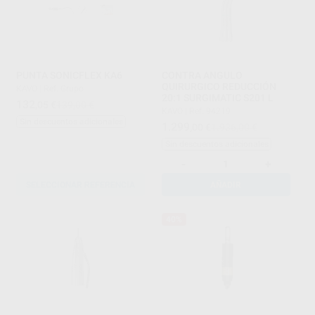
PUNTA SONICFLEX KA6
CONTRA ANGULO
QUIRURGICO REDUCCIÓN
KAVO
|
Ref. Grupo
20:1 SURGIMATIC S201 L
132
,05
€
139,00 €
KAVO
|
Ref. 94219
Sin descuentos adicionales
1.299
,00
€
1.936,00 €
Sin descuentos adicionales
-
+
SELECCIONAR REFERENCIA
AÑADIR
40%