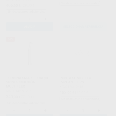
Sin descuentos adicionales
406
,60
€
428,00 €
Sin descuentos adicionales
-
+
AÑADIR
SELECCIONAR REFERENCIA
56%
TURBINA SMART TORQUE
PUNTA SONICFLEX
S619C CONEXIÓN
IMPLANT TIPS
MULTIFLEX
KAVO
|
Ref. 0418
KAVO
|
Ref. 94207
153
,90
€
162,00 €
340
,00
€
771,00 €
Sin descuentos adicionales
Sin descuentos adicionales
-
+
-
+