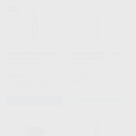
40%
MICROMOTOR NEUMATICO
TURBINA EXPERT TORQUE
181 M CONEXIÓN A
CABEZA MINI E677
ACOPLAMIENTO
KAVO
|
Ref. Grupo
MULTIFLEX
KAVO
|
Ref. 9465
Desde
1.100
,00
€
1.501,00 €
784
,00
€
1.306,00 €
Sin descuentos adicionales
Sin descuentos adicionales
-
+
AÑADIR
SELECCIONAR REFERENCIA