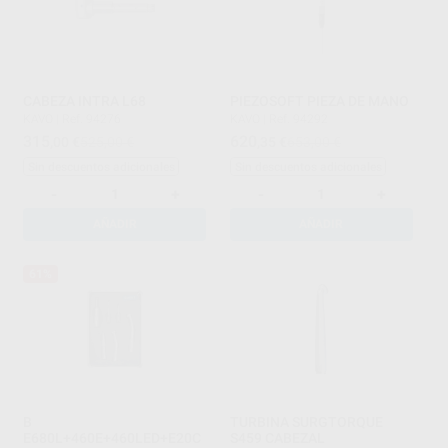
CABEZA INTRA L68
PIEZOSOFT PIEZA DE MANO
KAVO
|
Ref. 94276
KAVO
|
Ref. 94292
315
620
,00
€
525,00 €
,35
€
653,00 €
Sin descuentos adicionales
Sin descuentos adicionales
-
+
-
+
AÑADIR
AÑADIR
61%
B
TURBINA SURGTORQUE
E680L+460E+460LED+E20C
S459 CABEZAL