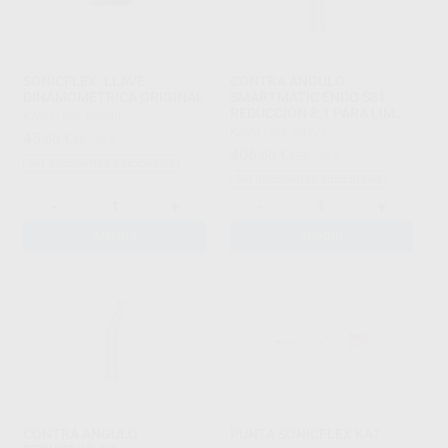
SONICFLEX. LLAVE
CONTRA ANGULO
DINAMOMETRICA ORIGINAL
SMARTMATIC ENDO S81
REDUCCIÓN 8:1 PARA LIMAS
KAVO
|
Ref. 94680
DE MOTOR
KAVO
|
Ref. 94272
45
,60
€
48,00 €
406
,60
€
428,00 €
Sin descuentos adicionales
Sin descuentos adicionales
-
+
-
+
AÑADIR
AÑADIR
CONTRA ANGULO
PUNTA SONICFLEX KA7