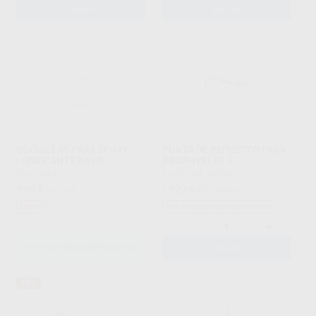
AÑADIR
AÑADIR
BOQUILLAS PARA SPRAY
PUNTA DE REPUESTO PARA
LUBRICANTE KAVO
PROPHYFLEX 3
KAVO
|
Ref. Grupo
KAVO
|
Ref. 94539
9
192
,69
€
10,71 €
,85
€
203,00 €
Oferta
Sin descuentos adicionales
-
+
SELECCIONAR REFERENCIA
AÑADIR
40%