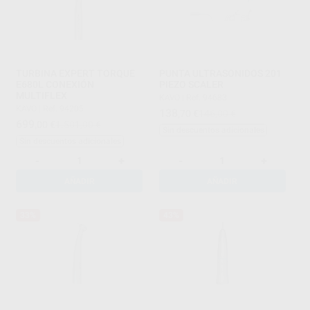
TURBINA EXPERT TORQUE
PUNTA ULTRASONIDOS 201
E680L CONEXIÓN
PIEZO SCALER
MULTIFLEX
KAVO
|
Ref. 94683
KAVO
|
Ref. 94205
138
,70
€
146,00 €
699
,00
€
1.501,00 €
Sin descuentos adicionales
Sin descuentos adicionales
-
+
-
+
AÑADIR
AÑADIR
33%
43%