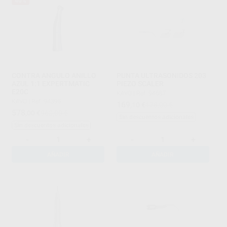
40%
CONTRA ANGULO ANILLO
PUNTA ULTRASONIDOS 203
AZUL 1:1 EXPERTMATIC
PIEZO SCALER
E20C
KAVO
|
Ref. 94687
KAVO
|
Ref. 94395
169
,10
€
178,00 €
578
,00
€
963,00 €
Sin descuentos adicionales
Sin descuentos adicionales
-
+
-
+
AÑADIR
AÑADIR