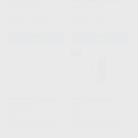
CONEXIÓN MULTIFLEX
MANGUERAS MIDWEST CON
LUZ
KAVO
|
Ref. 94208
KAVO
|
Ref. 94055
915
401
,80
€
964,00 €
,00
€
668,00 €
Sin descuentos adicionales
Sin descuentos adicionales
-
+
-
+
AÑADIR
AÑADIR
57%
PUNTA ULTRASONIDOS 202
DUO PACK SONICFLEX
PIEZO SCALER
2003L
KAVO
|
Ref. 70381
KAVO
|
Ref. 99312
138
1.827
,70
€
146,00 €
,00
€
4.282,00 €
Sin descuentos adicionales
Sin descuentos adicionales
-
+
-
+