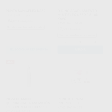
PUNTA SONICFLEX KA69
O-RING ACOPLAMIENTO
MULTIFLEX 6,65 X0,8 10U.
KAVO
|
Ref. Grupo
KAVO
154
,85
€
163,00 €
KAVO
|
Ref. 16178
Sin descuentos adicionales
17
,58
€
18,50 €
Sin descuentos adicionales
-
+
SELECCIONAR REFERENCIA
AÑADIR
46%
PIEZA DE MANO
PERIO KIT PARA
QUIRURGICA TRANSMISIÓN
PROPHYFLEX 3
1:1 SURGMATIC LUX S11 L
KAVO
|
Ref. 94245
KAVO
|
Ref. 94191