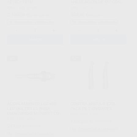
+E10C+181M
ANGULACION DE 45º CON
CONEXIÓN MIDWEST
KAVO
|
Ref. E0405
KAVO
|
Ref. 94112
2.130
904
,00
€
5.401,09 €
,40
€
952,00 €
Sin descuentos adicionales
Sin descuentos adicionales
-
+
-
+
AÑADIR
AÑADIR
40%
57%
ACOPLAMIENTO LUZ 460
CONTRA ANGULO E20L
LED MULTIFLEX PARA
PACK DE 2 UNIDADES
MANGUERAS MIDWEST CON
KAVO
|
Ref. E7907
LUZ
KAVO
|
Ref. 94641
1.033
,00
€
2.422,00 €
217
,00
€
361,00 €
Sin descuentos adicionales
Sin descuentos adicionales