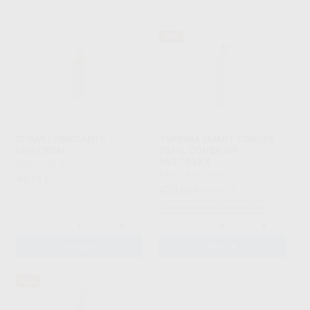
56%
SPRAY LUBRICANTE
TURBINA SMART TORQUE
UNIVERSAL
S619L CONEXIÓN
MULTIFLEX
KAVO
|
Ref. 0401
KAVO
|
Ref. 94206
48
,75
€
420
,00
€
964,00 €
Sin descuentos adicionales
-
+
-
+
AÑADIR
AÑADIR
53%