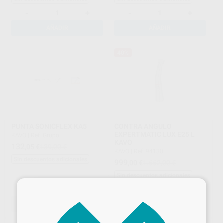
-
+
-
+
AÑADIR
AÑADIR
40%
PUNTA SONICFLEX KA5
CONTRA ANGULO
EXPERTMATIC LUX E25 L
KAVO
|
Ref. Grupo
KAVO
132
,05
€
139,00 €
KAVO
|
Ref. 94130
Sin descuentos adicionales
999
,00
€
1.662,00 €
Sin descuentos adicionales
×
-
+
SELECCIONAR REFERENCIA
AÑADIR