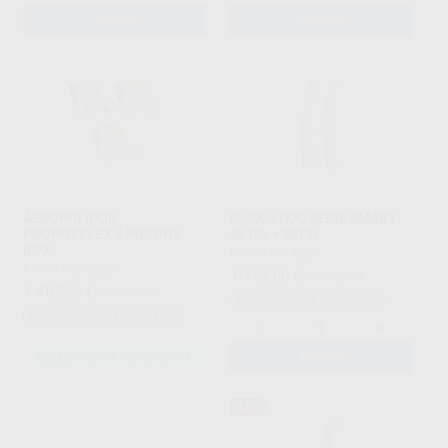
AÑADIR
AÑADIR
AEROPULIDOR
PACK 3 DUO SERIE SMART
PROPHYFLEX 4 PROPHY
S619L +S615L
BOX
KAVO
|
Ref. E334
KAVO
|
Ref. Grupo
1.157
,00
€
1.640,84 €
1.482
,00
€
1.560,00 €
Sin descuentos adicionales
Sin descuentos adicionales
-
+
SELECCIONAR REFERENCIA
AÑADIR
33%