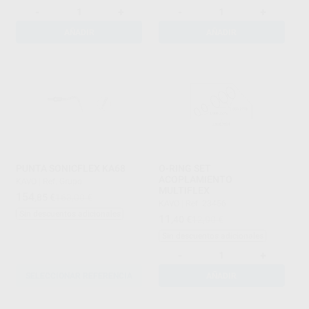
-
+
-
+
AÑADIR
AÑADIR
PUNTA SONICFLEX KA68
O-RING SET
ACOPLAMIENTO
KAVO
|
Ref. Grupo
MULTIFLEX
154
,85
€
163,00 €
KAVO
|
Ref. 23456
Sin descuentos adicionales
11
,40
€
12,00 €
Sin descuentos adicionales
-
+
SELECCIONAR REFERENCIA
AÑADIR