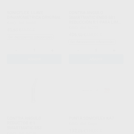
SONICFLEX. LLAVE
CONTRA ANGULO
DINAMOMETRICA ORIGINAL
SMARTMATIC ENDO S81
REDUCCIÓN 8:1 PARA LIMAS
KAVO
|
Ref. 94680
DE MOTOR
KAVO
|
Ref. 94272
45
,60
€
48,00 €
406
,60
€
428,00 €
Sin descuentos adicionales
Sin descuentos adicionales
-
+
-
+
AÑADIR
AÑADIR
CONTRA ANGULO
PUNTA SONICFLEX KA7
REDUCTOR 8:1
KAVO
|
Ref. Grupo
SMARTMATIC S53
132
,05
€
139,00 €
KAVO
|
Ref. 94275