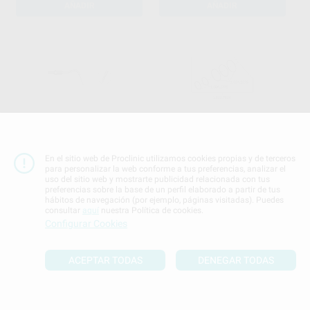
AÑADIR
AÑADIR
PUNTA SONICFLEX KA68
O-RING SET
ACOPLAMIENTO
KAVO
|
Ref. Grupo
En el sitio web de Proclinic utilizamos cookies propias y de terceros
MULTIFLEX
para personalizar la web conforme a tus preferencias, analizar el
154
,85
€
163,00 €
KAVO
|
Ref. 23456
uso del sitio web y mostrarte publicidad relacionada con tus
Sin descuentos adicionales
preferencias sobre la base de un perfil elaborado a partir de tus
11
,40
€
12,00 €
hábitos de navegación (por ejemplo, páginas visitadas). Puedes
Sin descuentos adicionales
consultar
aquí
nuestra Política de cookies.
Configurar Cookies
-
+
SELECCIONAR REFERENCIA
AÑADIR
ACEPTAR TODAS
DENEGAR TODAS