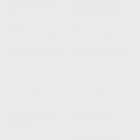
PIEZA DE MANO ANILLO
MICROMOTOR NEUMATICO
AZUL 1:1 SMARTMATIC S10
INTRAMATIC LUX 181L
S
CONEXIÓN A MANGUERA
KAVO
|
Ref. 94267
KAVO
|
Ref. 94161
293
1.051
,55
€
309,00 €
,00
€
1.752,00 €
Sin descuentos adicionales
Sin descuentos adicionales
-
+
-
+
AÑADIR
AÑADIR
TURBINA EXPERT TORQUE
PIEZA DE MANO DE
E680C CONEXIÓN
RECAMBIO PARA PIEZOLED
MULTIFLEX
KAVO
|
Ref. 58000
KAVO
|
Ref. 94215
1.094
,40
€
1.152,00 €
1.290
,10
€
1.358,00 €
Sin descuentos adicionales