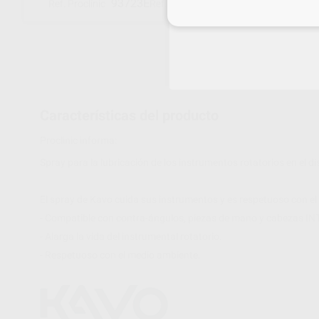
93723E
1.005.4525
Ref. Proclinic
Ref. fabricante
Inicia 
Características del producto
Proclinic informa:
Spray para la lubricación de los instrumentos rotatorios en el
El spray de Kavo cuida sus instrumentos y es respetuoso con e
- Compatible con contra-ángulos, piezas de mano y cabezas IN
- Alarga la vida del instrumental rotatorio.
- Respetuoso con el medio ambiente.