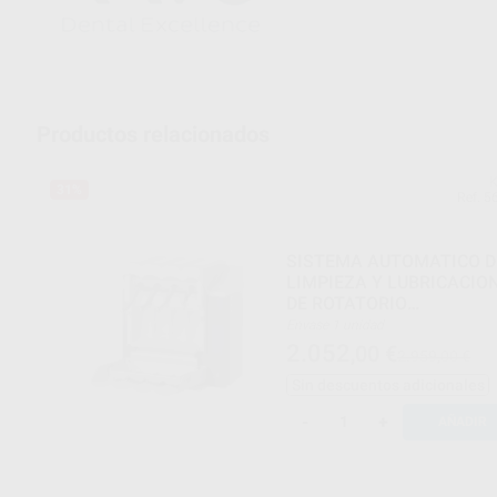
Productos relacionados
31%
Ref. 5
SISTEMA AUTOMATICO D
LIMPIEZA Y LUBRICACIO
DE ROTATORIO
QUATTROCARE PLUS 212
Envase 1 unidad
2.052
,00
€
2.959,00 €
Sin descuentos adicionales
-
+
AÑADIR