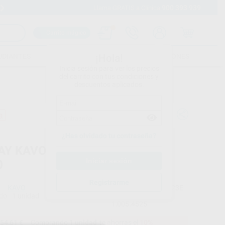
900 393 939
Envíos gratuitos desde 110€
Llama GRATIS a Clínica
Carrito mágico
UDIANTES
FOLLETOS
FORMACIONES
¡Hola!
Inicia sesión para ver los precios
del carrito con tus condiciones y
descuentos aplicados.
a
¿Has olvidado tu contraseña?
AY KAVO QUATTROCARE PLUS
0
Registrarme
KAVO
Ref. Proclinic
93723E
do
1 unidad
Ref. fabricante
1.005.4525
54,61 €
Comprando
1 unidad
te ahorras el
10%