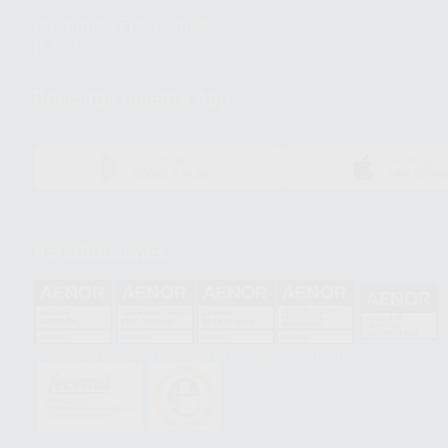
Preguntas Frecuentes
(FAQ)
Descarga nuestra App
DISPONIBLE EN
DISPONIBLE 
GOOGLE PLAY
APP STOR
Acreditaciones
HCO-0060/2023
GA-2008/0342
SST-0118/2023
ER-0120/1997
GS-0001/2017