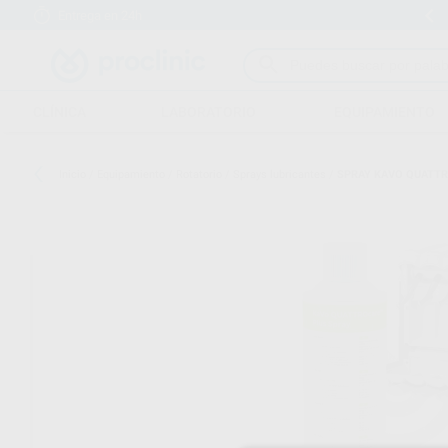
Entrega en 24h
15 días para cambiar de opinión
CLÍNICA
LABORATORIO
EQUIPAMIENTO
Inicio
/
Equipamiento
/
Rotatorio
/
Sprays lubricantes
/
SPRAY KAVO QUATTR