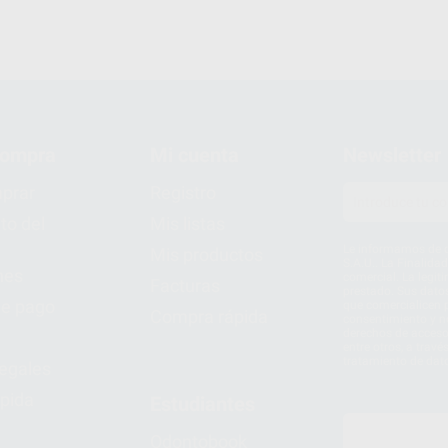
compra
Mi cuenta
Newsletter
prar
Registro
to del
Mis listas
Le informamos de q
Mis productos
S.A.U.. La Finalida
nes
comercial. La legit
Facturas
prestado. Sus dato
e pago
que comercialicen p
Compra rápida
consentimiento y no
derechos de acceso,
entre otros, a trav
tratamiento de dat
legales
pida
Estudiantes
Odontobook