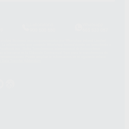
Laboratorio
Whatsapp
39
900 800 880
665 533 087
hatsApp Business son proporcionados por WhatsApp Ireland Limited
. La información que controla WhatsApp Ireland puede ser transferida a
acebook Inc.. Dicha Transferencia Internacional de Datos ofrece
 al basarse en la Cláusula Contractual Tipo para la transferencia de
terceros países. Puede ampliar la información en el siguiente enlace:
s Data Transfer Addendum
.