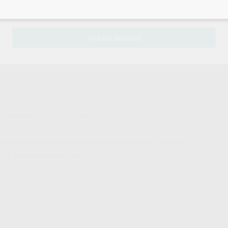
sesión
para disfrutar de todos tus
descuentos y condiciones esp
¡Iniciar sesión!
 dispositivo KaVo QUATTROcare 2124 (Ref. 56290).
l medio ambiente ya que no contiene hidrocarburo fluorado.
TRA, así como turbinas de KaVo.