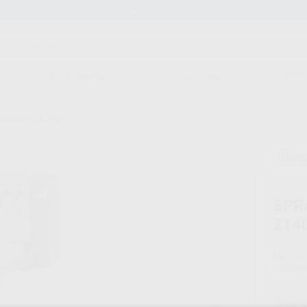
Stock de más de 15.000 productos
ORTODONCIA
CAD/CAM
EST
OCARE PLUS 2140
Ofert
SPR
214
Marca
Conteni
Oferta