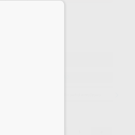
×
Precio web
-10%
¡Mejor oferta!
54
,61
€
35 €
o con IVA incluido 66,08 €
ELEGIR CANTIDAD
15 días para cambiar de opinión salvo anestesias
54,61 €
-10%
-
+