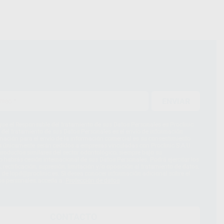
ENVIAR
ue el Responsable del tratamiento de sus Datos Personales es Proclinic
d del tratamiento de sus Datos Personales es el envío de información
imación para el envío de la información comercial es su consentimiento
s únicamente serán cedidos a empresas vinculadas con Proclinic S.A.U.
roductos similares del sector odontológico, siempre bajo su
 habrás cesión internacional de sus Datos Personales. Podrá ejercitar los
 rectificación, supresión, limitación y/o oposición al tratamiento de datos,
és de lopd@proclinic.es. Si desea conocer información adicional sobre el
os personales, acceda a:
Protección de datos
CONTACTO