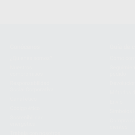
Conócenos
Guía de 
¿Quiénes somos?
Cómo com
Nuestros
Seguimien
compromisos
pedido
Responsabilidad
Devolucio
Social Corporativa
Métodos d
Canal ético
Envío
Código ético
Símbolos 
Sostenibilidad
Compra rá
energética
dientes
Trabaja con nosotros