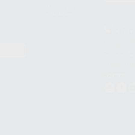
Material para
estudiantes
Clínica
900 393 9
Los servicios de W
(WhatsApp Ireland)
EN
WhatsApp LLC y a F
E
garantías adecuadas
datos personales a 
WhatsApp Busines
Síguenos