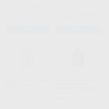
31
,34
€
32,99 €
EURONDA
|
Ref. 87670
Sin descuentos adicionales
32
,32
€
34,02 €
Sin descuentos adicionales
-
+
-
+
AÑADIR
AÑADIR
AQUAFILTER 1 TO 1 (PARA
PRINT SET2 IMPRESORA
UN AUTOCLAVE)
INTERNA ETIQUETA
ADHESIVAS P/ E10-E9-E8
EURONDA
|
Ref. 87659
EURONDA
|
Ref. 87647
675
,77
€
711,34 €
464
,27
€
Sin descuentos adicionales
-
+
-
+