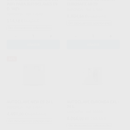
WIFI PARA AUTOCLAVES E9
EUROSAFE 60 2P
E- WIFI
EURONDA
|
Ref. 87649
EURONDA
|
Ref. 87630
8.804
,64
€
9.268,04 €
514
,18
€
541,24 €
Sin descuentos adicionales
Sin descuentos adicionales
-
+
-
+
AÑADIR
AÑADIR
32%
AUTOCLAVE NEW E9 24 L
AUTOCLAVE EURONDA EXL -
29 L
EURONDA
|
Ref. 87644
EURONDA
|
Ref. 20908
4.491
,00
€
6.649,48 €
8.066
,00
€
8.752,58 €
Sin descuentos adicionales
Sin descuentos adicionales