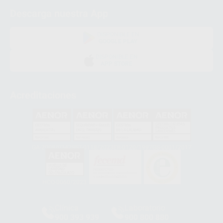
Descarga nuestra App
DISPONIBLE EN
GOOGLE PLAY
DISPONIBLE EN
APP STORE
Acreditaciones
GA-2008/0342
SST-0118/2023
ER-0120/1997
GS-0001/2017
HCO-0060/2023
Clínica
Laboratorio
900 393 939
900 800 880