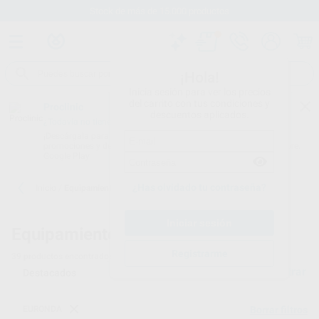
Stock de más de 15.000 productos
¡Hola!
Inicia sesión para ver los precios
del carrito con tus condiciones y
Proclinic
descuentos aplicados.
¿Todavía no tienes nuestra App?
¡Descárgala para ser siempre el primero en conocer nuestras
promociones y descuentos! Disponible en Google Play o App Store.
Google Play
¿Has olvidado tu contraseña?
Inicio
/
Equipamiento
Equipamiento dental
Registrarme
39
productos encontrados
Filtrar
EURONDA
Borrar filtros