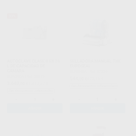
33%
AUTOCLAVE CLASE B E8 24
SELLADORA MANUAL THE
L DE CAPACIDAD DE
EUROSEAL
CAMARA
EURONDA
|
Ref. 87339
EURONDA
|
Ref. 38525
544
,00
€
672,16 €
3.640
,00
€
5.412,37 €
Sin descuentos adicionales
Sin descuentos adicionales
-
+
-
+
AÑADIR
AÑADIR