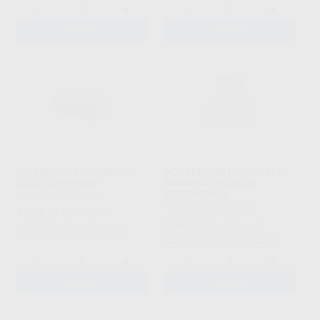
-
+
-
+
AÑADIR
AÑADIR
SELLADORA EUROMATIC
AQUASTOMO DISPOSITIVO
CICLO CONTINUO
PRODUCCION AGUA
DESIONIZADA
EURONDA
|
Ref. 20951
EURONDA
|
Ref. 20910
3.525
,77
€
3.711,34 €
1.322
,16
€
1.391,75 €
Sin descuentos adicionales
Sin descuentos adicionales
-
+
-
+
AÑADIR
AÑADIR