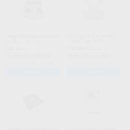
VASO REVELADORA NA1015
AUTOCLAVE NEW E10 24L
EURONDA
|
Ref. 97851
EURONDA
|
Ref. 38524
8
7.101
,81
€
9,28 €
,00
€
8.237,11 €
Sin descuentos adicionales
Sin descuentos adicionales
-
+
-
+
AÑADIR
AÑADIR
SISTEMA DE CONEXIÓN VIA
TERMODESINFECTADORA