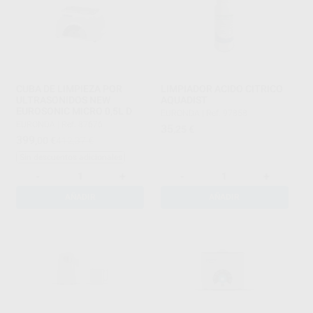
CUBA DE LIMPIEZA POR
LIMPIADOR ACIDO CITRICO
ULTRASONIDOS NEW
AQUADIST
EUROSONIC MICRO 0,5L D
EURONDA
|
Ref. 97858
EURONDA
|
Ref. 87676
35
,25
€
399
,00
€
412,37 €
Sin descuentos adicionales
-
+
-
+
AÑADIR
AÑADIR