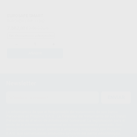
EUROSAFE SMART
EURONDA
|
Ref. 11582
7.562
,00
€
7.960,00 €
Sin descuentos adicionales
-
+
AÑADIR
1
2
Newsletter
ENVIAR
Le informamos de que el Responsable del tratamiento de sus Datos
Personales es Proclinic S.A.U.. La Finalidad del tratamiento de sus Datos
Personales es el envío de información comercial. La legitimación para el
envío de la información comercial es su consentimiento prestado. Sus
datos únicamente serán cedidos a empresas vinculadas con Proclinic
S.A.U. que comercialicen productos similares del sector odontológico,