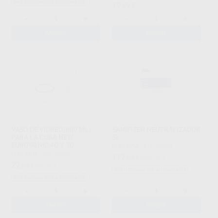
Sin descuentos adicionales
19
,59
€
-
+
-
+
AÑADIR
AÑADIR
VASO DE VIDREO(600 ML)
SANIFIZER NEUTRALIZADOR
PARA LA CUBA NEW
5L
EUROSONIC 4D Y 3D
EURONDA
|
Ref. 75650
EURONDA
|
Ref. 87672
117
,53
€
123,71 €
22
,53
€
23,71 €
Sin descuentos adicionales
Sin descuentos adicionales
-
+
-
+
AÑADIR
AÑADIR