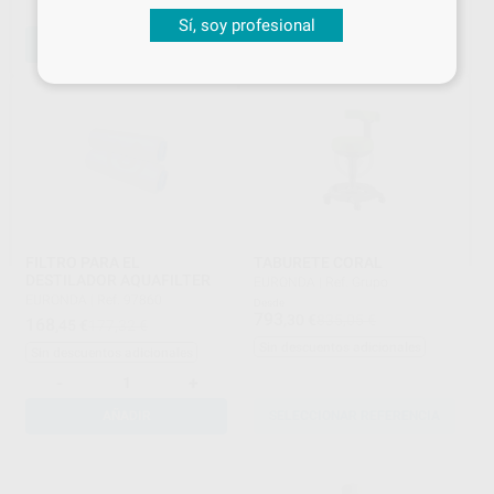
-
+
-
+
Sí, soy profesional
AÑADIR
AÑADIR
FILTRO PARA EL
TABURETE CORAL
DESTILADOR AQUAFILTER
EURONDA
|
Ref. Grupo
EURONDA
|
Ref. 97860
Desde
793
,30
€
835,05 €
168
,45
€
177,32 €
Sin descuentos adicionales
Sin descuentos adicionales
-
+
AÑADIR
SELECCIONAR REFERENCIA