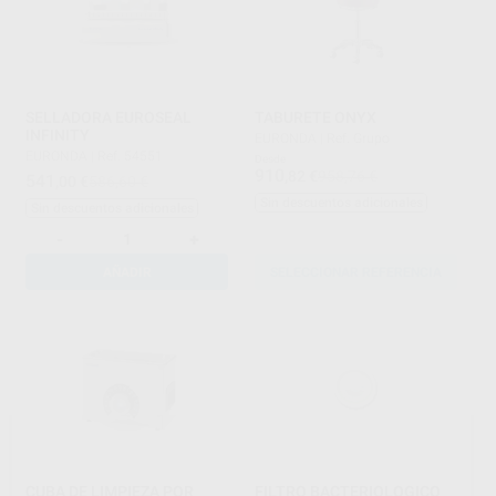
SELLADORA EUROSEAL
TABURETE ONYX
INFINITY
EURONDA
|
Ref. Grupo
EURONDA
|
Ref. 54551
Desde
910
,82
€
958,76 €
541
,00
€
586,60 €
Sin descuentos adicionales
Sin descuentos adicionales
-
+
AÑADIR
SELECCIONAR REFERENCIA
CUBA DE LIMPIEZA POR
FILTRO BACTERIOLOGICO