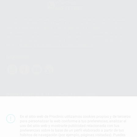
Whatsapp
665 533 087
Los servicios de WhatsApp Business son proporcionados por WhatsApp
Ireland Limited (WhatsApp Ireland). La información que controla WhatsApp
Ireland puede ser transferida a WhatsApp LLC y a Facebook Inc.. Dicha
Transferencia Internacional de Datos ofrece garantías adecuadas al
basarse en la Cláusula Contractual Tipo para la transferencia de datos
personales a terceros países. Puede ampliar la información en el siguiente
enlace:
WhatsApp Business Data Transfer Addendum
.
Síguenos
PROCLINIC S.A.U.
Copyright (c) 2026
Aviso legal
Teléfono:
900 393 939
En el sitio web de Proclinic utilizamos cookies propias y de terceros
E-mail de contacto:
proclinic@proclinic.es
para personalizar la web conforme a tus preferencias, analizar el
uso del sitio web y mostrarte publicidad relacionada con tus
preferencias sobre la base de un perfil elaborado a partir de tus
Condiciones Generales de Contratación
y
Política
hábitos de navegación (por ejemplo, páginas visitadas). Puedes