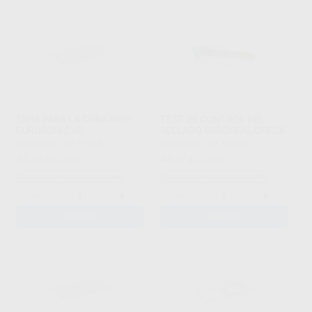
TAPA PARA LA CUBA NEW
TEST DE CONTROL DEL
EUROSONIC 4D
SELLADO EUROSEAL CHECK
EURONDA
|
Ref. 87668
EURONDA
|
Ref. 87663
57
44
,78
€
60,82 €
,07
€
46,39 €
Sin descuentos adicionales
Sin descuentos adicionales
-
+
-
+
AÑADIR
AÑADIR