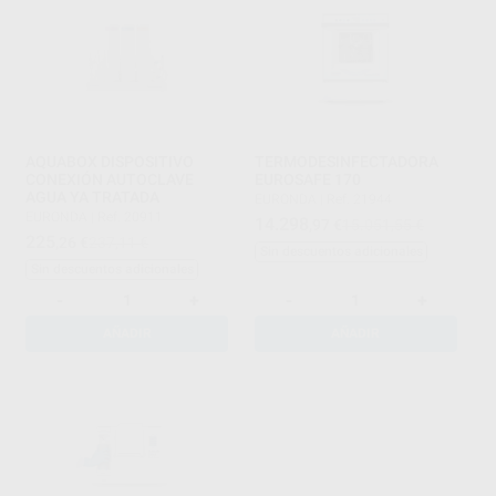
AQUABOX DISPOSITIVO
TERMODESINFECTADORA
CONEXIÓN AUTOCLAVE
EUROSAFE 170
AGUA YA TRATADA
EURONDA
|
Ref. 21944
EURONDA
|
Ref. 20911
14.298
,97
€
15.051,55 €
225
,26
€
237,11 €
Sin descuentos adicionales
Sin descuentos adicionales
-
+
-
+
AÑADIR
AÑADIR