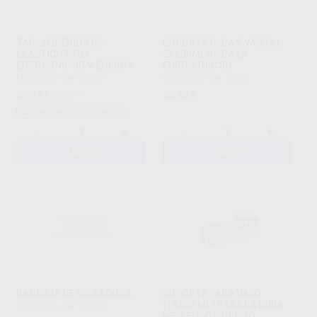
TAPA SUPERIOR DE
SOPORTE PARA 2 VASOS (
PLASTICO PARA
2X600ML)PARA LA
EUROSONIC 3D Y ENERGY
EUROSONIC 3D
EURONDA
|
Ref. 87673
EURONDA
|
Ref. 87675
39
53
,18
€
41,24 €
,86
€
Sin descuentos adicionales
-
+
-
+
AÑADIR
AÑADIR
BANDEJA DE SELLADORA
SOPORTE PARA VASO
(1X600 ML) PARA LA CUBA
EURONDA
|
Ref. 97854
NEW EUROSONIC 4D