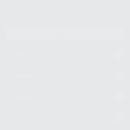
siempre bajo su consentimiento y no habrás cesión internacional de sus
Datos Personales. Podrá ejercitar los derechos de acceso, rectificación,
supresión, limitación y/o oposición al tratamiento de datos, entre otros, a
través de lopd@proclinic.es. Si desea conocer información adicional sobre
el tratamiento de datos personales, acceda a:
Protección de datos
CONTACTO
Mi cuenta
Estudiantes
Conócenos
Guía de compra