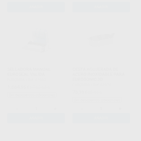
AÑADIR
AÑADIR
SELLADORA MANUAL
CESTA AGUJERADA DE
EUROSEAL VALIDA
ACERO INOXIDABLE PARA
EUROSONIC 3D
EURONDA
|
Ref. 87662
EURONDA
|
Ref. 87674
1.664
,95
€
1.752,58 €
76
,39
€
80,41 €
Sin descuentos adicionales
Sin descuentos adicionales
-
+
-
+
AÑADIR
AÑADIR