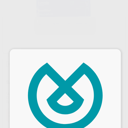
×
Sin descuentos adicionales
SANIFIZER NEUTRALIZADOR 5L
Marca
EURONDA
Contenido
1 unidad
Ref. Proclinic
75650
Ref. fabricante
249006
Oferta
117,53 €
Comprando
1 unidad
te ahorras el
5%