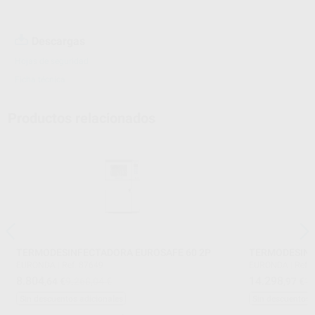
Descargas
Hojas de seguridad
Ficha técnica
Productos relacionados
TERMODESINFECTADORA EUROSAFE 60 2P
TERMODESINF
EURONDA
|
Ref. 87649
EURONDA
|
Ref.
8.804
14.298
,64
€
9.268,04 €
,97
€
15
Sin descuentos adicionales
Sin descuentos 