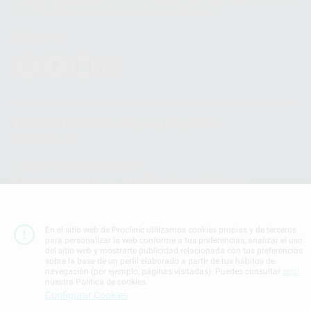
personales a terceros países. Puede ampliar la información en el siguiente
enlace:
WhatsApp Business Data Transfer Addendum
.
Síguenos
PROCLINIC S.A.U.
Copyright (c) 2026
Aviso legal
Teléfono:
900 393 939
E-mail de contacto:
proclinic@proclinic.es
Condiciones Generales de Contratación
y
Política
de privacidad
En el sitio web de Proclinic utilizamos cookies propias y de terceros
Información Corporativa
para personalizar la web conforme a tus preferencias, analizar el uso
del sitio web y mostrarte publicidad relacionada con tus preferencias
Política de Cookies
sobre la base de un perfil elaborado a partir de tus hábitos de
navegación (por ejemplo, páginas visitadas). Puedes consultar
aquí
nuestra Política de cookies.
SUBIR
Configurar Cookies