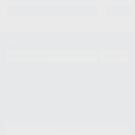
-
+
-
AÑADIR
Newsletter
ENVIAR
Le informamos de que el Responsable del tratamiento de sus Datos
Personales es Proclinic S.A.U.. La Finalidad del tratamiento de sus Datos
Personales es el envío de información comercial. La legitimación para el
envío de la información comercial es su consentimiento prestado. Sus
datos únicamente serán cedidos a empresas vinculadas con Proclinic
S.A.U. que comercialicen productos similares del sector odontológico,
siempre bajo su consentimiento y no habrás cesión internacional de sus
Datos Personales. Podrá ejercitar los derechos de acceso, rectificación,
supresión, limitación y/o oposición al tratamiento de datos, entre otros, a
través de lopd@proclinic.es. Si desea conocer información adicional sobre
el tratamiento de datos personales, acceda a:
Protección de datos
CONTACTO