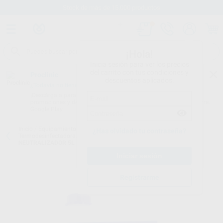
Stock de más de 15.000 productos
¡Hola!
Inicia sesión para ver los precios
del carrito con tus condiciones y
Proclinic
descuentos aplicados.
¿Todavía no tienes nuestra App?
¡Descárgala para ser siempre el primero en conocer nuestras
promociones y descuentos! Disponible en Google Play o App Store.
Google Play
Inicio
/
Equipamiento
/
Esterilización y desinfección
/
¿Has olvidado tu contraseña?
Termodesinfectadora. liquidos desinfección.
/
SANIFIZER
NEUTRALIZADOR 5L
Registrarme