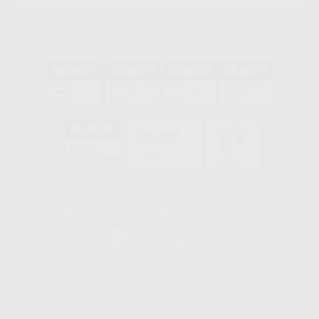
Acreditaciones
GA-2008/0342
SST-0118/2023
ER-0120/1997
GS-0001/2017
HCO-0060/2023
Clínica
Laboratorio
900 393 939
900 800 880
Whatsapp
665 533 087
Los servicios de WhatsApp Business son proporcionados por WhatsApp
Ireland Limited (WhatsApp Ireland). La información que controla WhatsApp
Ireland puede ser transferida a WhatsApp LLC y a Facebook Inc.. Dicha
Transferencia Internacional de Datos ofrece garantías adecuadas al
basarse en la Cláusula Contractual Tipo para la transferencia de datos