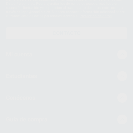
Datos Personales. Podrá ejercitar los derechos de acceso, rectificación,
supresión, limitación y/o oposición al tratamiento de datos, entre otros, a
través de lopd@proclinic.es. Si desea conocer información adicional sobre
el tratamiento de datos personales, acceda a:
Protección de datos
CONTACTO
Mi cuenta
Estudiantes
Conócenos
Guía de compra