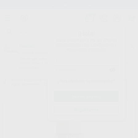
Stock de más de 15.000 productos
¡Hola!
Inicia sesión para ver los precios
del carrito con tus condiciones y
Proclinic
descuentos aplicados.
¿Todavía no tienes nuestra App?
¡Descárgala para ser siempre el primero en conocer nuestras
promociones y descuentos! Disponible en Google Play o App Store.
Google Play
Inicio
/
Equipamiento
/
Esterilización y desinfección
/
Destiladores de
¿Has olvidado tu contraseña?
agua. accesorios.
/
LIMPIADOR ACIDO CITRICO AQUADIST
Registrarme