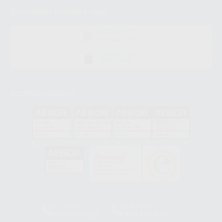
Descarga nuestra App
DISPONIBLE EN
GOOGLE PLAY
DISPONIBLE EN
APP STORE
Acreditaciones
GA-2008/0342
SST-0118/2023
ER-0120/1997
GS-0001/2017
HCO-0060/2023
Clínica
Laboratorio
900 393 939
900 800 880