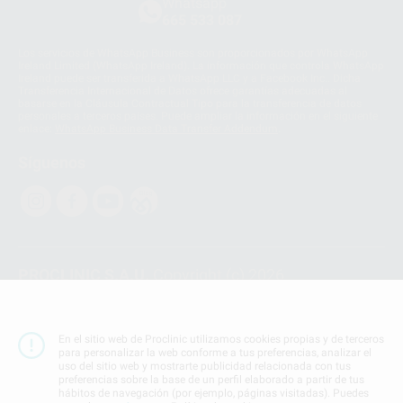
Whatsapp
665 533 087
Los servicios de WhatsApp Business son proporcionados por WhatsApp
Ireland Limited (WhatsApp Ireland). La información que controla WhatsApp
Ireland puede ser transferida a WhatsApp LLC y a Facebook Inc.. Dicha
Transferencia Internacional de Datos ofrece garantías adecuadas al
basarse en la Cláusula Contractual Tipo para la transferencia de datos
personales a terceros países. Puede ampliar la información en el siguiente
enlace:
WhatsApp Business Data Transfer Addendum
.
Síguenos
PROCLINIC S.A.U.
Copyright (c) 2026
Aviso legal
Teléfono:
900 393 939
En el sitio web de Proclinic utilizamos cookies propias y de terceros
E-mail de contacto:
proclinic@proclinic.es
para personalizar la web conforme a tus preferencias, analizar el
uso del sitio web y mostrarte publicidad relacionada con tus
preferencias sobre la base de un perfil elaborado a partir de tus
Condiciones Generales de Contratación
y
Política
hábitos de navegación (por ejemplo, páginas visitadas). Puedes