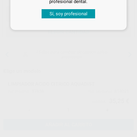
profesional dental.
Sí, soy profesional
ELEGIR CANTIDAD
15 días para cambiar de opinión salvo
anestesias
Elige un modelo
LIMPIADOR ACIDO CITRICO AQUADIST
97858
814021
Ref. Proclinic
Ref. fabricante
35,25 €
37,11 €
-
+
AÑADIR AL CARRITO