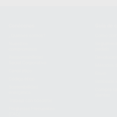
Conócenos
Guía de 
¿Quiénes somos?
Cómo com
Nuestros
Seguimien
compromisos
pedido
Responsabilidad
Devolucio
Social Corporativa
Métodos d
Canal ético
Envío
Código ético
Símbolos 
Sostenibilidad
Compra rá
energética
dientes
Trabaja con nosotros
Preguntas Frecuentes
(FAQ)