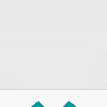
Stock de más de 15.000 productos
ORTODONCIA
CAD/CAM
EST
/
CUBA DE LIMPIEZA POR ULTRASONIDOS NEW EUROSONIC MICRO 0,5L D
Sin d
CUB
ULT
MIC
Marca
Conteni