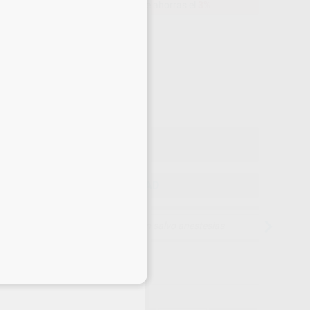
399,00 €
Comprando
1 unidad
te ahorras el
3%
Precio web
-3%
¡Mejor oferta!
399
,00
€
,37 €
Precio con IVA incluido 482,79 €
ELEGIR CANTIDAD
15 días para cambiar de opinión salvo anestesias
eciales