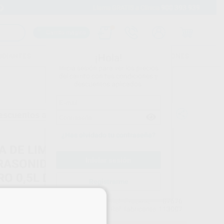
900 393 939
Envíos gratuitos desde 110€
Llama GRATIS a Clínica
Carrito mágico
UDIANTES
FOLLETOS
FORMACIONES
¡Hola!
Inicia sesión para ver los precios
del carrito con tus condiciones y
descuentos aplicados.
escuentos adicionales
¿Has olvidado tu contraseña?
A DE LIMPIEZA POR
RASONIDOS NEW EUROSONIC
RO 0,5L D
Registrarme
×
EURONDA
Ref. Proclinic
87676
do
1 unidad
Ref. fabricante
113007