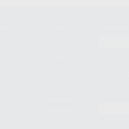
compra
Mi cuenta
Newsletter
prar
Registro
to del
Mis listas
Le informamos de q
Mis productos
S.A.U.. La Finalida
nes
comercial. La legit
Facturas
prestado. Sus dato
e pago
que comercialicen p
Compra rápida
consentimiento y no
derechos de acceso,
entre otros, a trav
tratamiento de dat
legales
pida
Estudiantes
Odontobook
Material para
estudiantes