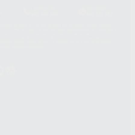
Laboratorio
Whatsapp
39
900 800 880
665 533 087
hatsApp Business son proporcionados por WhatsApp Ireland Limited
. La información que controla WhatsApp Ireland puede ser transferida a
acebook Inc.. Dicha Transferencia Internacional de Datos ofrece
 al basarse en la Cláusula Contractual Tipo para la transferencia de
terceros países. Puede ampliar la información en el siguiente enlace:
s Data Transfer Addendum
.