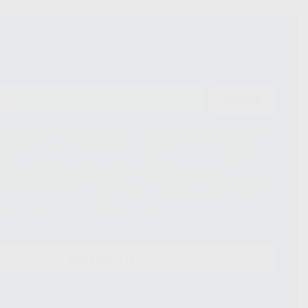
ENVIAR
ue el Responsable del tratamiento de sus Datos Personales es Proclinic
d del tratamiento de sus Datos Personales es el envío de información
imación para el envío de la información comercial es su consentimiento
s únicamente serán cedidos a empresas vinculadas con Proclinic S.A.U.
roductos similares del sector odontológico, siempre bajo su
 habrás cesión internacional de sus Datos Personales. Podrá ejercitar los
 rectificación, supresión, limitación y/o oposición al tratamiento de datos,
és de lopd@proclinic.es. Si desea conocer información adicional sobre el
os personales, acceda a:
Protección de datos
CONTACTO