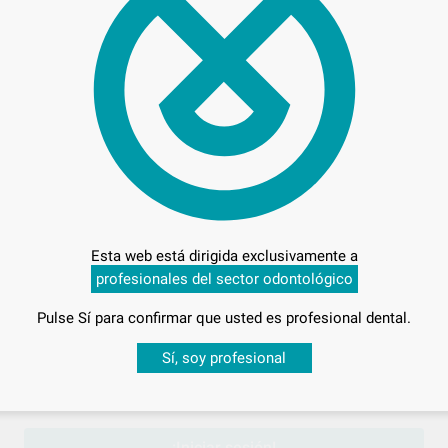
Oferta
412
Esta web está dirigida exclusivamente a
profesionales del sector odontológico
Pulse Sí para confirmar que usted es profesional dental.
Entrega en 24h
Desbloquea todas tus ventajas
Sí, soy profesional
sesión
para disfrutar de todos tus
descuentos y condiciones esp
 EUROSONIC
¡Iniciar sesión!