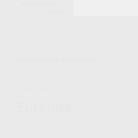
MICRO 0,5L D
87676
113007
Ref. Proclinic
Ref. fabricante
Características del producto
Proclinic informa:
Cuba de ultrasonidos electrónica con único programa de trab
paquete. Tanque de acero inoxidable capacidad 0,5 litros. T