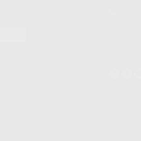
Clínica
900 393 9
Los servicios de W
(WhatsApp Ireland)
EN
WhatsApp LLC y a F
E
garantías adecuadas
datos personales a 
WhatsApp Busines
Síguenos