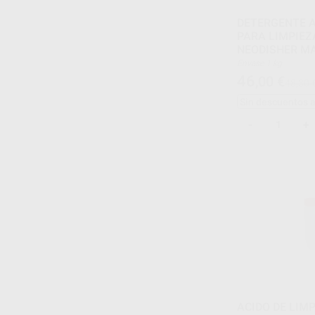
DETERGENTE A
PARA LIMPIE
NEODISHER M
Envase 1 kg
46
,00
€
48,30 
Sin descuentos 
-
+
ACIDO DE LIMP