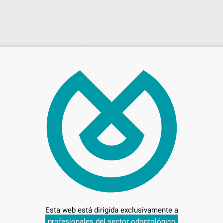
NEODISHER
DETERGENTE PARA BAÑO DE
ORTE PARA
INMERSION O ULTRASONIDOS
ENTO AUTOMATICO
MULTIZYM MULTIENCIMATICO
Envase 1 litro
17
,25
€
88 €
18,11 €
adicionales
Sin descuentos adicionales
-
+
AÑADIR
AÑADIR
DR.WEIGERT
DR.WEIG
Ref. 46035
Ref. 46
Esta web está dirigida exclusivamente a
profesionales del sector odontológico