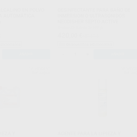
LCALINO EN POLVO
DESINFECTANTE PARA BAÑO DE
ZA AUTOMÁTICA
INMERSION O ULTRASONIDOS
A
NEODISHER SEPTO ACTIVE
Envase 25 Sobres de 100 gr
420
,00
€
€
457,57 €
adicionales
Sin descuentos adicionales
-
+
AÑADIR
AÑADIR
DR.WEIGERT
DR.WEIG
Ref. 46016
Ref. 46
IEZA Y
AGENTE PARA LA LIPIEZA Y