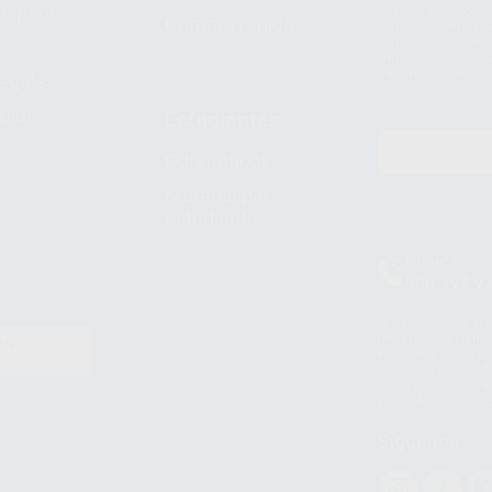
e pago
que comercialicen p
Compra rápida
consentimiento y no
derechos de acceso,
entre otros, a trav
tratamiento de dat
legales
pida
Estudiantes
Odontobook
Material para
estudiantes
Clínica
900 393 9
Los servicios de W
(WhatsApp Ireland)
EN
WhatsApp LLC y a F
E
garantías adecuadas
datos personales a 
WhatsApp Busines
Síguenos