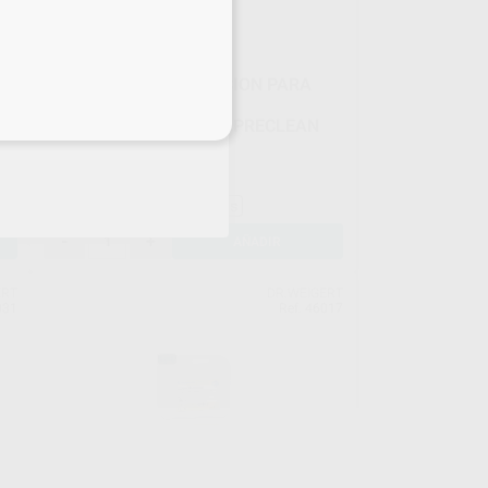
LIMPIEZA Y DESINFECCION PARA
O
BAÑO DE INMERSION O
eciales
ULTRASONIDOS SEPTO PRECLEAN
Envase 1 litro
55
,20
€
57,96 €
Sin descuentos adicionales
-
+
AÑADIR
ERT
DR.WEIGERT
031
Ref. 46017