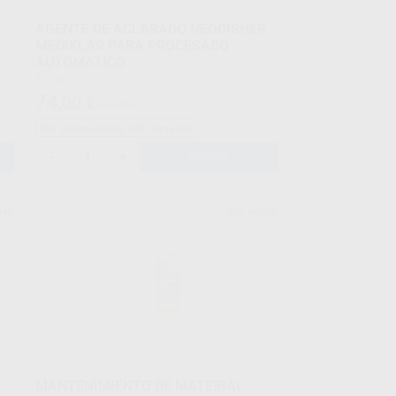
AGENTE DE ACLARADO NEODISHER
MEDIKLAR PARA PROCESADO
AUTOMATICO
Envase 5 l
74
,00
€
104,59 €
Sin descuentos adicionales
-
+
AÑADIR
ERT
DR.WEIGERT
040
Ref. 46036
MANTENIMIENTO DE MATERIAL