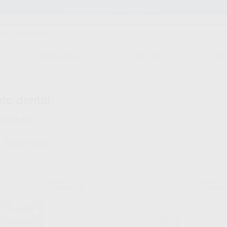
Stock de más de 15.000 productos
ORTODONCIA
CAD/CAM
EST
to dental
ontrados
Borrar filtros
DR.WEIGERT
DR.WEIG
Ref. 45760
Ref. 46