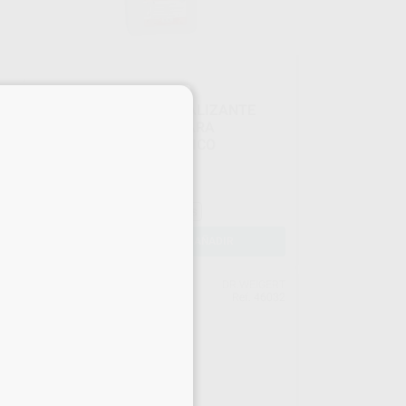
×
DETERGENTE Y NEUTRALIZANTE
ACIDO NEODISHER N PARA
PROCESADO AUTOMATICO
Envase 5 l
131
,10
€
151,46 €
Sin descuentos adicionales
-
+
AÑADIR
ERT
DR.WEIGERT
018
Ref. 46032