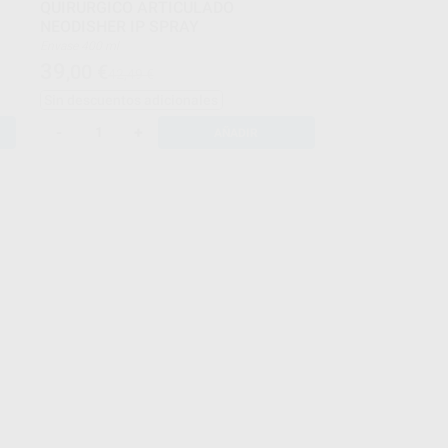
QUIRURGICO ARTICULADO
NEODISHER IP SPRAY
Envase 400 ml
39
,00
€
42,49 €
Sin descuentos adicionales
-
+
AÑADIR