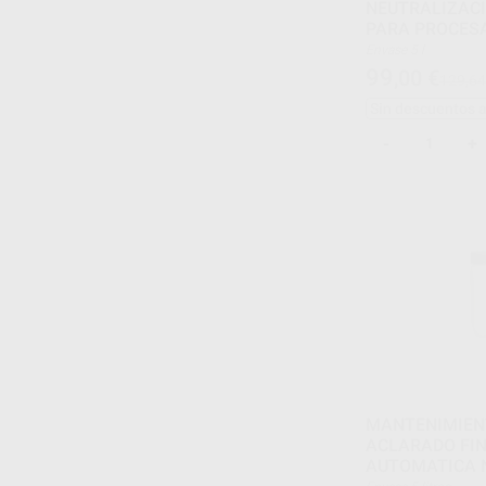
NEUTRALIZACION NEODIS
PARA PROCES
AUTOMATICO
Envase 5 l
99
,00
€
129,64
Sin descuentos 
-
+
MANTENIMIEN
ACLARADO FIN
AUTOMATICA N