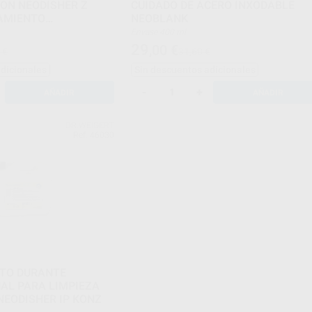
HER Z
CUIDADO DE ACERO INXODABLE
AMIENTO
NEOBLANK
Envase 400 ml
29
,00
€
 €
31,60 €
adicionales
Sin descuentos adicionales
-
+
AÑADIR
AÑADIR
DR.WEIGERT
Ref. 46030
TO DURANTE
AL PARA LIMPIEZA
EODISHER IP KONZ