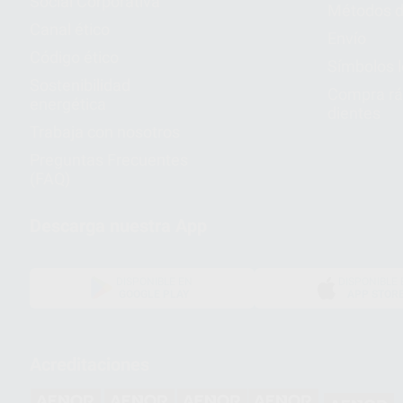
Social Corporativa
Métodos d
Canal ético
Envío
Código ético
Símbolos 
Sostenibilidad
Compra rá
energética
dientes
Trabaja con nosotros
Preguntas Frecuentes
(FAQ)
Descarga nuestra App
DISPONIBLE EN
DISPONIBLE 
GOOGLE PLAY
APP STOR
Acreditaciones