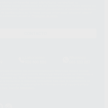
roductos similares del sector odontológico, siempre bajo su
 habrás cesión internacional de sus Datos Personales. Podrá ejercitar los
 rectificación, supresión, limitación y/o oposición al tratamiento de datos,
és de lopd@proclinic.es. Si desea conocer información adicional sobre el
os personales, acceda a:
Protección de datos
CONTACTO
Laboratorio
Whatsapp
39
900 800 880
665 533 087
hatsApp Business son proporcionados por WhatsApp Ireland Limited
. La información que controla WhatsApp Ireland puede ser transferida a
acebook Inc.. Dicha Transferencia Internacional de Datos ofrece
 al basarse en la Cláusula Contractual Tipo para la transferencia de
terceros países. Puede ampliar la información en el siguiente enlace:
s Data Transfer Addendum
.