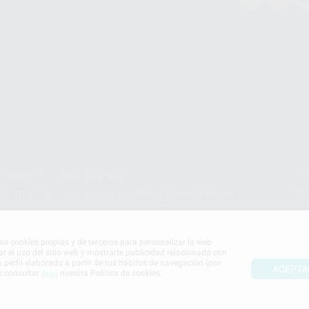
Teléfono:
900 393 939
Co
pr
E-mail de contacto:
proclinic@proclinic.es
In
Po
mos cookies propias y de terceros para personalizar la web
ar el uso del sitio web y mostrarte publicidad relacionada con
n perfil elaborado a partir de tus hábitos de navegación (por
ACEPTA
s consultar
aquí
nuestra Política de cookies.
S