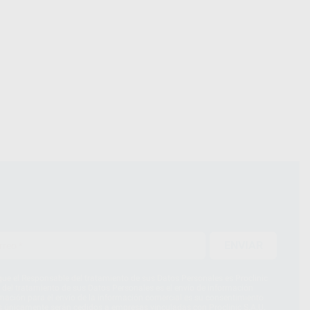
ENVIAR
ue el Responsable del tratamiento de sus Datos Personales es Proclinic
d del tratamiento de sus Datos Personales es el envío de información
imación para el envío de la información comercial es su consentimiento
s únicamente serán cedidos a empresas vinculadas con Proclinic S.A.U.