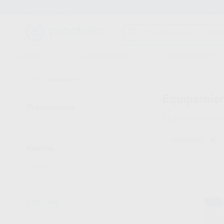
Entrega en 24h
15 días para cambiar de opinión
CLÍNICA
LABORATORIO
EQUIPAMIENTO
Inicio
/
Equipamiento
Equipamien
Promociones
13
productos enc
VER SOLO OFERTAS
(13)
DR.WEIGERT
Familia
ESTERILIZACIÓN Y DESINFECCIÓN
(13)
Ver más