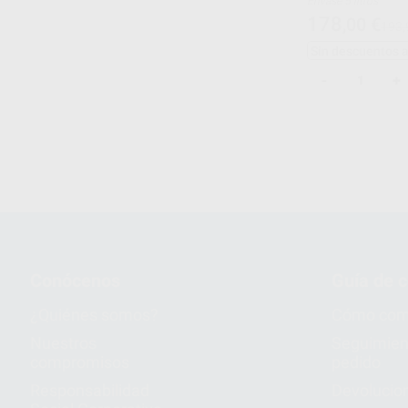
Envase 5 litros
178
,00
€
193,
Sin descuentos 
-
+
1
Conócenos
Guía de 
¿Quiénes somos?
Cómo com
Nuestros
Seguimien
compromisos
pedido
Responsabilidad
Devolucio