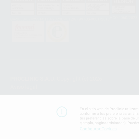
HCO-0060/2023
GA-2008/0342
SST-0118/2023
ER-0120/1997
GS-0001/2017
PROCLINIC S.A.U.
Copyright (c) 2026
Aviso legal
En el sitio web de Proclinic utiliza
conforme a tus preferencias, analiz
tus preferencias sobre la base de u
ejemplo, páginas visitadas). Puede
Configurar Cookies