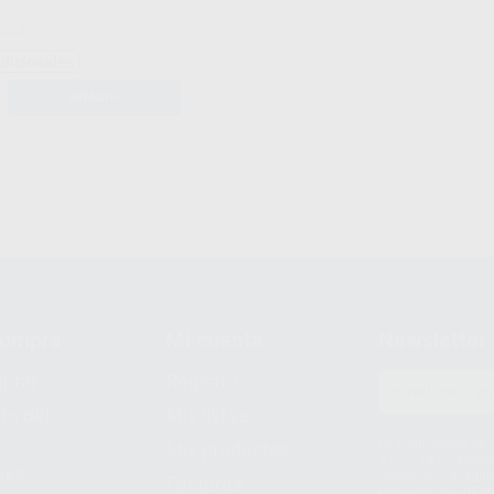
93 €
adicionales
AÑADIR
compra
Mi cuenta
Newsletter
prar
Registro
to del
Mis listas
Le informamos de q
Mis productos
S.A.U.. La Finalida
nes
comercial. La legit
Facturas
prestado. Sus dato