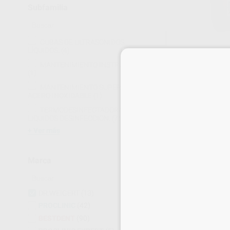
Subfamilia
CUBAS DE ULTRASONIDOS.
LÍQUIDOS.
(4)
DETERGENTE 
MANTENIMIENTO INSTRUMENTAL
MEDICLEAN F
(1)
REPROCESAMI
MANTENIMIENTO SUPERFICIE
Envase 5 litros
ACERO INOXIDABLE
(1)
104
,65
€
109,
TERMODESINFECTADORA.
LIQUIDOS DESINFECCIÓN.
(7)
Sin descuentos 
Ver más
-
+
Marca
DR.WEIGERT
(13)
PROCLINIC
(42)
BESTDENT
(90)