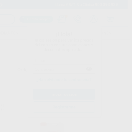
900 393 939
Envíos gratuitos desde 110€
Llama GRATIS a Clínica
Carrito mágico
UDIANTES
FOLLETOS
FORMACIONES
¡Hola!
Inicia sesión para ver los precios
del carrito con tus condiciones y
descuentos aplicados.
Ordenar por
¿Has olvidado tu contraseña?
ERT
DR.WEIGERT
Registrarme
034
Ref. 46019