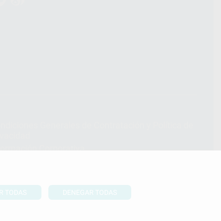
ndiciones Generales de Contratación
y
Política de
ivacidad
formación Corporativa
lítica de Cookies
R TODAS
DENEGAR TODAS
UBIR