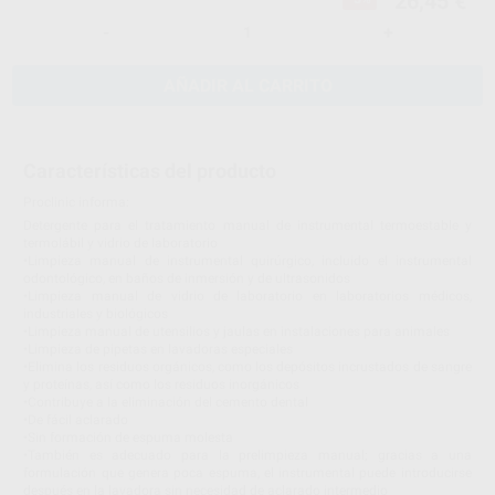
26,45 €
-
+
AÑADIR AL CARRITO
Características del producto
Proclinic informa:
Detergente para el tratamiento manual de instrumental termoestable y
termolábil y vidrio de laboratorio
•Limpieza manual de instrumental quirúrgico, incluido el instrumental
odontológico, en baños de inmersión y de ultrasonidos
•Limpieza manual de vidrio de laboratorio en laboratorios médicos,
industriales y biológicos
•Limpieza manual de utensilios y jaulas en instalaciones para animales
•Limpieza de pipetas en lavadoras especiales
•Elimina los residuos orgánicos, como los depósitos incrustados de sangre
y proteínas, así como los residuos inorgánicos
•Contribuye a la eliminación del cemento dental
•De fácil aclarado
•Sin formación de espuma molesta
•También es adecuado para la prelimpieza manual; gracias a una
formulación que genera poca espuma, el instrumental puede introducirse
después en la lavadora sin necesidad de aclarado intermedio