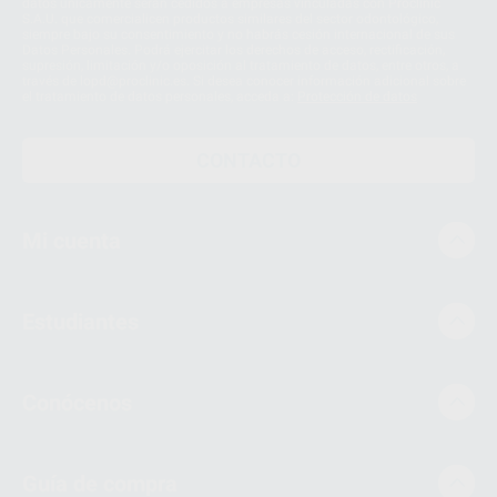
datos únicamente serán cedidos a empresas vinculadas con Proclinic
S.A.U. que comercialicen productos similares del sector odontológico,
siempre bajo su consentimiento y no habrás cesión internacional de sus
Datos Personales. Podrá ejercitar los derechos de acceso, rectificación,
supresión, limitación y/o oposición al tratamiento de datos, entre otros, a
través de lopd@proclinic.es. Si desea conocer información adicional sobre
el tratamiento de datos personales, acceda a:
Protección de datos
CONTACTO
Mi cuenta
Estudiantes
Conócenos
Guía de compra