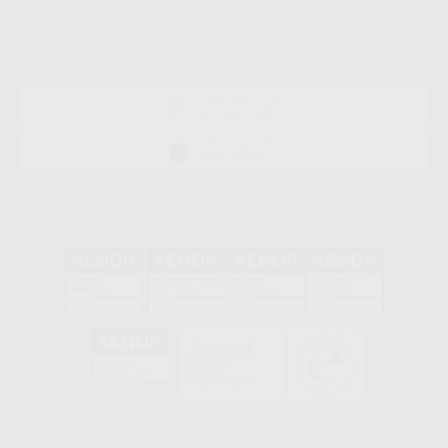
Descarga nuestra App
DISPONIBLE EN
GOOGLE PLAY
DISPONIBLE EN
APP STORE
Acreditaciones
GA-2008/0342
SST-0118/2023
ER-0120/1997
GS-0001/2017
HCO-0060/2023
Clínica
Laboratorio