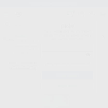
Stock de más de 15.000 productos
¡Hola!
Inicia sesión para ver los precios
del carrito con tus condiciones y
Proclinic
descuentos aplicados.
¿Todavía no tienes nuestra App?
¡Descárgala para ser siempre el primero en conocer nuestras
promociones y descuentos! Disponible en Google Play o App Store.
Google Play
Inicio
/
Equipamiento
/
Esterilización y desinfección
/
Cubas de
¿Has olvidado tu contraseña?
ultrasonidos. líquidos.
/
DETERGENTE PARA BAÑO DE INMERSION O
ULTRASONIDOS LM2
Registrarme