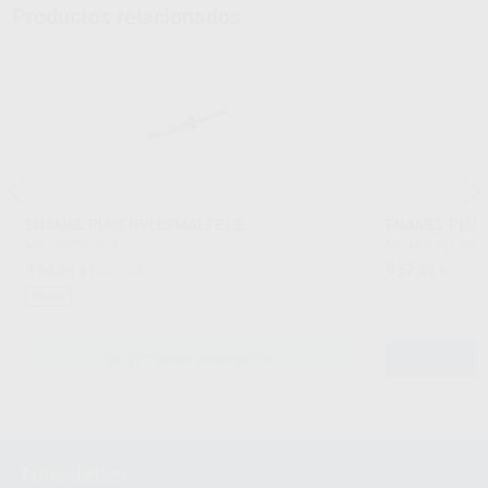
Productos relacionados
ENAMEL PLUS HRI ESMALTE UE
ENAMEL PLUS 
MICERIUM
|
Ref. Grupo
MICERIUM
|
Ref.
174
957
,36
€
192,72 €
,37
€
Oferta
-
SELECCIONAR REFERENCIA
Newsletter