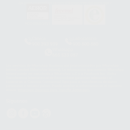
GA-2008/0342
SST-0118/2023
ER-0120/1997
GS-0001/2017
HCO-0060/2023
Clínica
Laboratorio
900 393 939
900 800 880
Whatsapp
665 533 087
Los servicios de WhatsApp Business son proporcionados por WhatsApp
Ireland Limited (WhatsApp Ireland). La información que controla WhatsApp
Ireland puede ser transferida a WhatsApp LLC y a Facebook Inc.. Dicha
Transferencia Internacional de Datos ofrece garantías adecuadas al
basarse en la Cláusula Contractual Tipo para la transferencia de datos
personales a terceros países. Puede ampliar la información en el siguiente
enlace:
WhatsApp Business Data Transfer Addendum
.
Síguenos