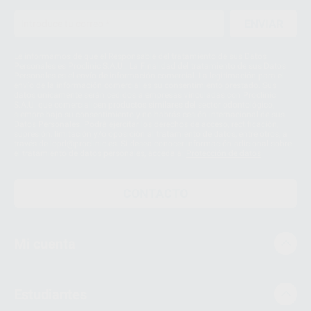
ENVIAR
Le informamos de que el Responsable del tratamiento de sus Datos
Personales es Proclinic S.A.U.. La Finalidad del tratamiento de sus Datos
Personales es el envío de información comercial. La legitimación para el
envío de la información comercial es su consentimiento prestado. Sus
datos únicamente serán cedidos a empresas vinculadas con Proclinic
S.A.U. que comercialicen productos similares del sector odontológico,
siempre bajo su consentimiento y no habrás cesión internacional de sus
Datos Personales. Podrá ejercitar los derechos de acceso, rectificación,
supresión, limitación y/o oposición al tratamiento de datos, entre otros, a
través de lopd@proclinic.es. Si desea conocer información adicional sobre
el tratamiento de datos personales, acceda a:
Protección de datos
CONTACTO
Mi cuenta
Estudiantes