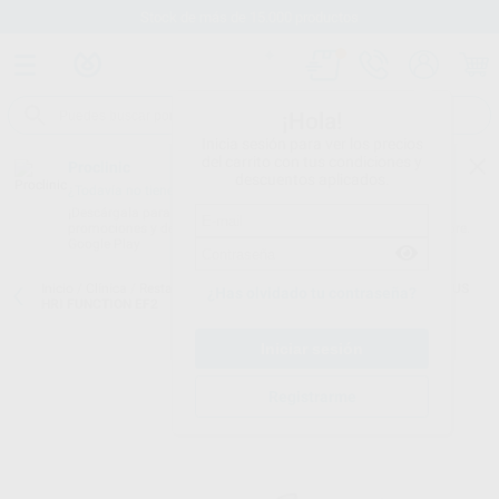
Stock de más de 15.000 productos
¡Hola!
Inicia sesión para ver los precios
del carrito con tus condiciones y
Proclinic
descuentos aplicados.
¿Todavía no tienes nuestra App?
¡Descárgala para ser siempre el primero en conocer nuestras
promociones y descuentos! Disponible en Google Play o App Store.
Google Play
Inicio
/
Clínica
/
Restauración
/
Composites anteriores
/
ENAMEL PLUS
¿Has olvidado tu contraseña?
HRI FUNCTION EF2
Registrarme