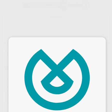
×
Oferta
ENAMEL PLUS HRI FUNCTION EF2
Marca
MICERIUM
Contenido
1 jeringa de 5 g
Ref. Proclinic
97241
Ref. fabricante
CHREF2
Oferta
137,65 €
Comprando
1 unidad
te ahorras el
10%
Desbloquea todas tus ventajas
Precio web