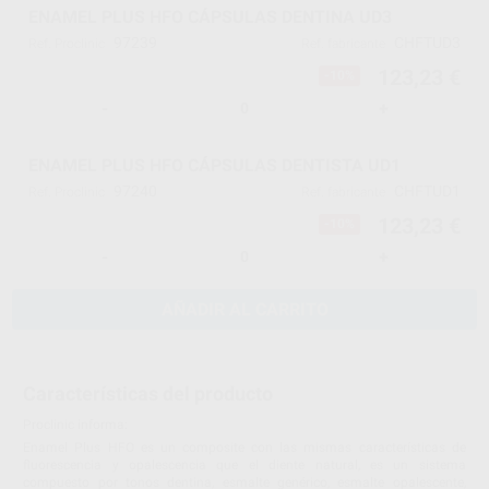
ENAMEL PLUS HFO CÁPSULAS DENTINA UD3
97239
CHFTUD3
Ref. Proclinic
Ref. fabricante
123,23 €
-10%
-
+
ENAMEL PLUS HFO CÁPSULAS DENTISTA UD1
97240
CHFTUD1
Ref. Proclinic
Ref. fabricante
123,23 €
-10%
-
+
AÑADIR AL CARRITO
Características del producto
Proclinic informa:
Enamel Plus HFO es un composite con las mismas características de
fluorescencia y opalescencia que el diente natural, es un sistema
compuesto por tonos dentina, esmalte genérico, esmalte opalescente,