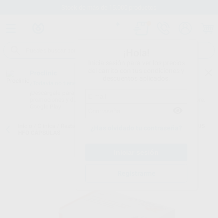
Stock de más de 15.000 productos
¡Hola!
Inicia sesión para ver los precios
del carrito con tus condiciones y
Proclinic
descuentos aplicados.
¿Todavía no tienes nuestra App?
¡Descárgala para ser siempre el primero en conocer nuestras
promociones y descuentos! Disponible en Google Play o App Store.
Google Play
Inicio
/
Clínica
/
Restauración
/
Composites anteriores
/
ENAMEL PLUS
¿Has olvidado tu contraseña?
HFO CÁPSULAS
Registrarme