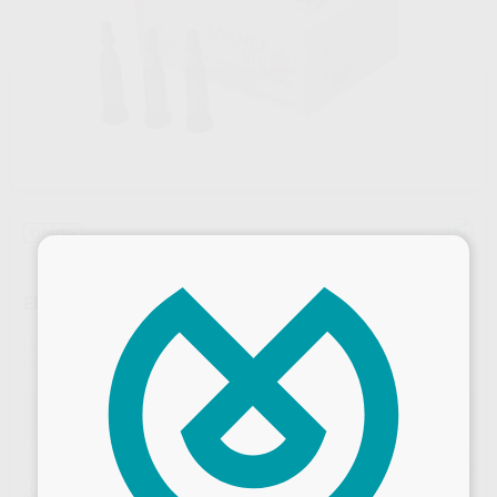
Oferta
×
ENAMEL PLUS HFO CÁPSULAS
Marca
MICERIUM
Contenido
12 cápsulas x 0,3 g
Oferta
123,23 €
Comprando
1 unidad
te ahorras el
10%
Precio web
¡Mejor oferta!