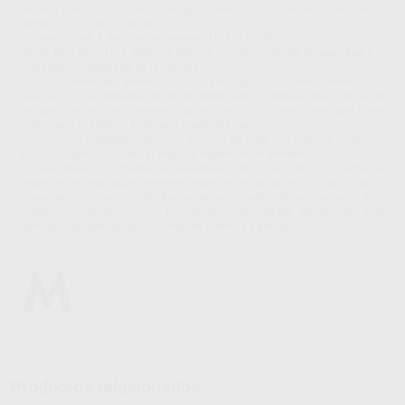
esmalte intensivo y tintes, que reproducen las cinco dimensiones de los
dientes con un color natural:
- Cromaticidad: 7 dentinas universales UD1 (A1), UD2 (A2), UD3 (A3), UD3,5
(A3,5), UD4 (A4), UD5, UD6. La dentina universal simula la opacidad y la
fluorescencia naturales de la dentina.
- Valor: 3 esmaltes genéricos GE1 (valor bajo), GE2 (valor medio), GE3
(valor alto). Los esmaltes genéricos reproducen la translucidez y brillo del
esmalte natural con diferentes valores: valor alto para el esmalte joven,
medio para el adulto y bajo para el esmalte viejo. .
- Intensivo: 2 Esmaltes intensivos blancos IM e IW. Los blancos intensivos
se utilizan para caracterizar mejor la superficie del esmalte.
- Opalescentes: Esmaltes opalescentes OBN, OA, OW. Los esmaltes
opalescentes reproducen el efecto opalescente natural en la zona incisal.
- Caracterizaciones: 6 tintes fluorescentes: amarillo, blanco, naranja, azul,
marrón y marrón oscuro. Los tintes fluorescentes se utilizan para
reproducir la caracterización (matices internos y grietas).
Productos relacionados