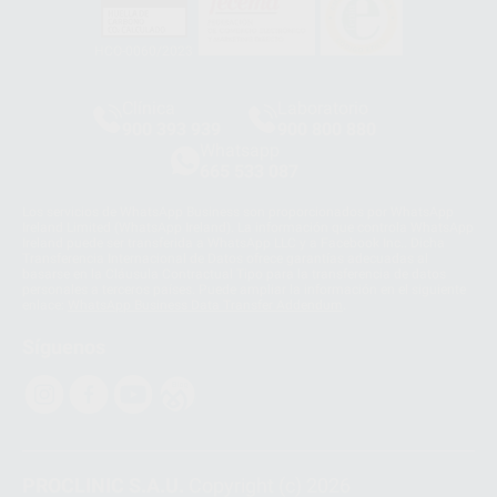
HCO-0060/2023
Clínica
Laboratorio
900 393 939
900 800 880
Whatsapp
665 533 087
Los servicios de WhatsApp Business son proporcionados por WhatsApp
Ireland Limited (WhatsApp Ireland). La información que controla WhatsApp
Ireland puede ser transferida a WhatsApp LLC y a Facebook Inc.. Dicha
Transferencia Internacional de Datos ofrece garantías adecuadas al
basarse en la Cláusula Contractual Tipo para la transferencia de datos
personales a terceros países. Puede ampliar la información en el siguiente
enlace:
WhatsApp Business Data Transfer Addendum
.
Síguenos
PROCLINIC S.A.U.
Copyright (c) 2026