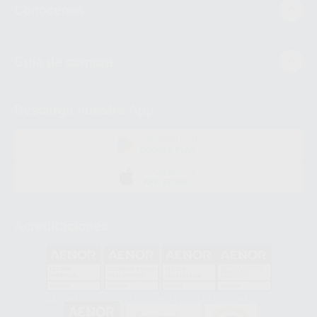
Conócenos
Guía de compra
Descarga nuestra App
DISPONIBLE EN
GOOGLE PLAY
DISPONIBLE EN
APP STORE
Acreditaciones
GA-2008/0342
SST-0118/2023
ER-0120/1997
GS-0001/2017