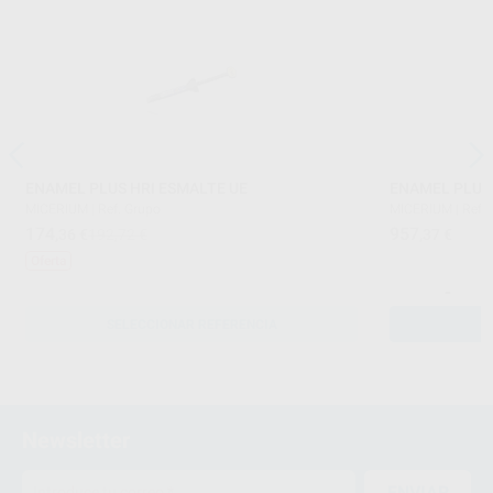
ENAMEL PLUS HRI ESMALTE UE
ENAMEL PLUS 
MICERIUM
|
Ref. Grupo
MICERIUM
|
Ref.
174
957
,36
€
192,72 €
,37
€
Oferta
-
SELECCIONAR REFERENCIA
Newsletter
ENVIAR