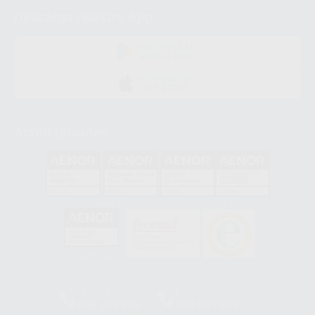
Descarga nuestra App
DISPONIBLE EN
GOOGLE PLAY
DISPONIBLE EN
APP STORE
Acreditaciones
GA-2008/0342
SST-0118/2023
ER-0120/1997
GS-0001/2017
HCO-0060/2023
Clínica
Laboratorio
900 393 939
900 800 880