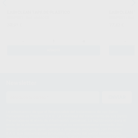
EASYCLEAN TAPA DE PLASTICO
EASYCLEAN TA
RENFERT
|
Ref. H100253
RENFERT
|
Ref. 
38
77
,91
€
,82
€
-
+
-
AÑADIR
Newsletter
ENVIAR
Le informamos de que el Responsable del tratamiento de sus Datos
Personales es Proclinic S.A.U.. La Finalidad del tratamiento de sus Datos
Personales es el envío de información comercial. La legitimación para el
envío de la información comercial es su consentimiento prestado. Sus
datos únicamente serán cedidos a empresas vinculadas con Proclinic
S.A.U. que comercialicen productos similares del sector odontológico,
siempre bajo su consentimiento y no habrás cesión internacional de sus