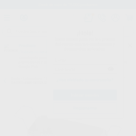
Stock de más de 15.000 productos
¡Hola!
Inicia sesión para ver los precios
del carrito con tus condiciones y
Proclinic
descuentos aplicados.
¿Todavía no tienes nuestra App?
¡Descárgala para ser siempre el primero en conocer nuestras
promociones y descuentos! Disponible en Google Play o App Store.
Google Play
Inicio
/
Laboratorio
/
Maquinaria
/
Cuba de ultrasonidos. accesorios
/
¿Has olvidado tu contraseña?
EASYCLEAN CESTA DE ACERO INOX
Registrarme