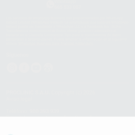
Whatsapp
665 533 087
Los servicios de WhatsApp Business son proporcionados por WhatsApp
Ireland Limited (WhatsApp Ireland). La información que controla WhatsApp
Ireland puede ser transferida a WhatsApp LLC y a Facebook Inc.. Dicha
Transferencia Internacional de Datos ofrece garantías adecuadas al
basarse en la Cláusula Contractual Tipo para la transferencia de datos
personales a terceros países. Puede ampliar la información en el siguiente
enlace:
WhatsApp Business Data Transfer Addendum
.
Síguenos
PROCLINIC S.A.U.
Copyright (c) 2026
Aviso legal
Teléfono:
900 393 939
E-mail de contacto:
proclinic@proclinic.es
Condiciones Generales de Contratación
y
Política