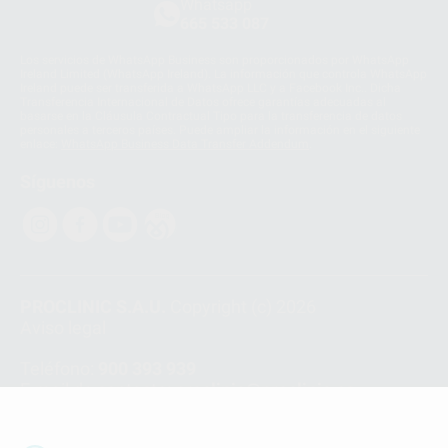
Whatsapp
665 533 087
Los servicios de WhatsApp Business son proporcionados por WhatsApp
Ireland Limited (WhatsApp Ireland). La información que controla WhatsApp
Ireland puede ser transferida a WhatsApp LLC y a Facebook Inc.. Dicha
Transferencia Internacional de Datos ofrece garantías adecuadas al
basarse en la Cláusula Contractual Tipo para la transferencia de datos
personales a terceros países. Puede ampliar la información en el siguiente
enlace:
WhatsApp Business Data Transfer Addendum
.
Síguenos
PROCLINIC S.A.U.
Copyright (c) 2026
Aviso legal
Teléfono:
900 393 939
E-mail de contacto:
proclinic@proclinic.es
Condiciones Generales de Contratación
y
Política