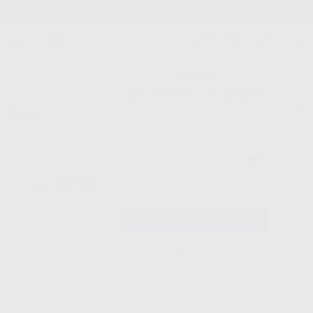
Stock de más de 15.000 productos
¡Hola!
Inicia sesión para ver los precios
del carrito con tus condiciones y
Proclinic
descuentos aplicados.
¿Todavía no tienes nuestra App?
¡Descárgala para ser siempre el primero en conocer nuestras
promociones y descuentos! Disponible en Google Play o App Store.
Google Play
Inicio
/
Laboratorio
/
Maquinaria
/
Cuba de ultrasonidos. accesorios
/
¿Has olvidado tu contraseña?
EASYCLEAN CESTA ACERO FINO P/INMERSION
Registrarme