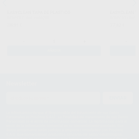
EASYCLEAN TAPA DE PLASTICO
EASYCLEAN TA
RENFERT
|
Ref. H100253
RENFERT
|
Ref. 
38
77
,91
€
,82
€
-
+
-
AÑADIR
Newsletter
ENVIAR
Le informamos de que el Responsable del tratamiento de sus Datos
Personales es Proclinic S.A.U.. La Finalidad del tratamiento de sus Datos
Personales es el envío de información comercial. La legitimación para el
envío de la información comercial es su consentimiento prestado. Sus
datos únicamente serán cedidos a empresas vinculadas con Proclinic
S.A.U. que comercialicen productos similares del sector odontológico,
siempre bajo su consentimiento y no habrás cesión internacional de sus