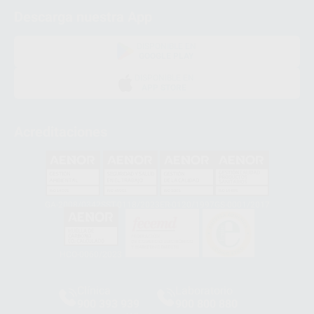
Descarga nuestra App
DISPONIBLE EN
GOOGLE PLAY
DISPONIBLE EN
APP STORE
Acreditaciones
GA-2008/0342
SST-0118/2023
ER-0120/1997
GS-0001/2017
HCO-0060/2023
Clínica
Laboratorio
900 393 939
900 800 880