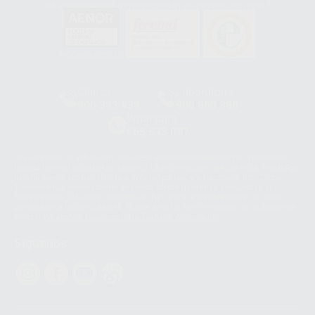
GA-2008/0342
SST-0118/2023
ER-0120/1997
GS-0001/2017
HCO-0060/2023
Clínica
Laboratorio
900 393 939
900 800 880
Whatsapp
665 533 087
Los servicios de WhatsApp Business son proporcionados por WhatsApp
Ireland Limited (WhatsApp Ireland). La información que controla WhatsApp
Ireland puede ser transferida a WhatsApp LLC y a Facebook Inc.. Dicha
Transferencia Internacional de Datos ofrece garantías adecuadas al
basarse en la Cláusula Contractual Tipo para la transferencia de datos
personales a terceros países. Puede ampliar la información en el siguiente
enlace:
WhatsApp Business Data Transfer Addendum
.
Síguenos