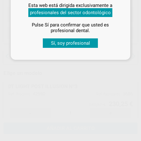
Inicia sesión
para disfrutar de todos
Esta web está dirigida exclusivamente a
tus
descuentos y condiciones
profesionales del sector odontológico
especiales
Pulse Sí para confirmar que usted es
¡Iniciar sesión!
profesional dental.
ELEGIR CANTIDAD
Sí, soy profesional
15 días para cambiar de opinión salvo
anestesias
Elige un modelo
DT LIGHT POST ILLUSION Nº3
42980
3686
Ref. Proclinic
Ref. fabricante
230,25 €
242,37 €
-
+
AÑADIR AL CARRITO