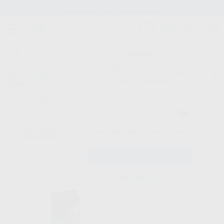
Stock de más de 15.000 productos
¡Hola!
Inicia sesión para ver los precios
del carrito con tus condiciones y
Proclinic
descuentos aplicados.
¿Todavía no tienes nuestra App?
¡Descárgala para ser siempre el primero en conocer nuestras
promociones y descuentos! Disponible en Google Play o App Store.
Google Play
Inicio
/
Clínica
/
Postes
/
Postes blancos de fibra
/
DT LIGHT POST
¿Has olvidado tu contraseña?
ILLUSION Nº3
Registrarme