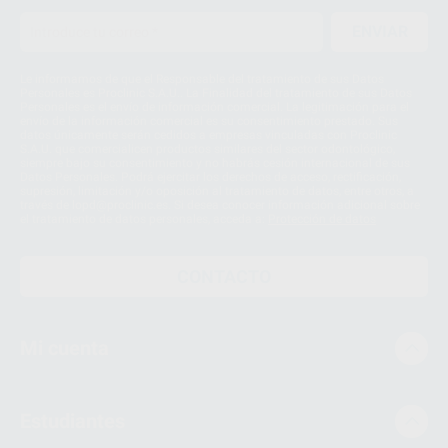
ENVIAR
Le informamos de que el Responsable del tratamiento de sus Datos
Personales es Proclinic S.A.U.. La Finalidad del tratamiento de sus Datos
Personales es el envío de información comercial. La legitimación para el
envío de la información comercial es su consentimiento prestado. Sus
datos únicamente serán cedidos a empresas vinculadas con Proclinic
S.A.U. que comercialicen productos similares del sector odontológico,
siempre bajo su consentimiento y no habrás cesión internacional de sus
Datos Personales. Podrá ejercitar los derechos de acceso, rectificación,
supresión, limitación y/o oposición al tratamiento de datos, entre otros, a
través de lopd@proclinic.es. Si desea conocer información adicional sobre
el tratamiento de datos personales, acceda a:
Protección de datos
CONTACTO
Mi cuenta
Estudiantes