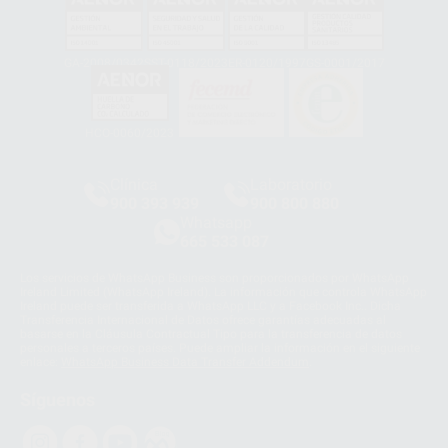
GA-2008/0342
SST-0118/2023
ER-0120/1997
GS-0001/2017
HCO-0060/2023
Clínica
Laboratorio
900 393 939
900 800 880
Whatsapp
665 533 087
Los servicios de WhatsApp Business son proporcionados por WhatsApp
Ireland Limited (WhatsApp Ireland). La información que controla WhatsApp
Ireland puede ser transferida a WhatsApp LLC y a Facebook Inc.. Dicha
Transferencia Internacional de Datos ofrece garantías adecuadas al
basarse en la Cláusula Contractual Tipo para la transferencia de datos
personales a terceros países. Puede ampliar la información en el siguiente
enlace:
WhatsApp Business Data Transfer Addendum
.
Síguenos