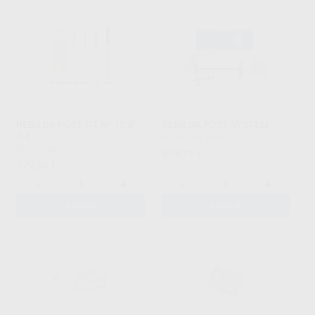
REBILDA POST GT Nº 12 Ø
REBILDA POST SYSTEM
1,4
VOCO
|
Ref. 96813
VOCO
|
Ref. 61756
474
,71
€
172
,04
€
-
+
-
+
AÑADIR
AÑADIR