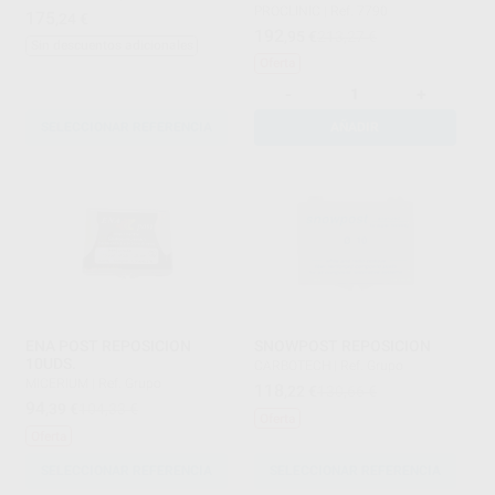
PROCLINIC
|
Ref. 7790
175
,24
€
192
,95
€
213,27 €
Sin descuentos adicionales
Oferta
-
+
SELECCIONAR REFERENCIA
AÑADIR
ENA POST REPOSICION
SNOWPOST REPOSICION
10UDS.
CARBOTECH
|
Ref. Grupo
MICERIUM
|
Ref. Grupo
118
,22
€
130,66 €
94
,39
€
104,33 €
Oferta
Oferta
SELECCIONAR REFERENCIA
SELECCIONAR REFERENCIA