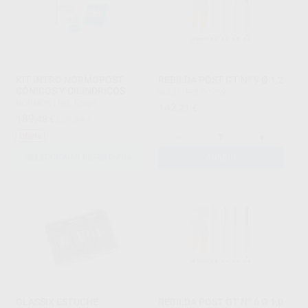
KIT INTRO NORMOPOST
REBILDA POST GT Nº 9 Ø 1,2
CÓNICOS Y CILÍNDRICOS
VOCO
|
Ref. 61759
NORMON
|
Ref. Grupo
142
,21
€
189
,48
€
239,34 €
-
+
Oferta
SELECCIONAR REFERENCIA
AÑADIR
GLASSIX ESTUCHE
REBILDA POST GT Nº 6 Ø 1,0