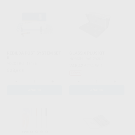
REBILDA POST SYSTEM SET
GLASSIX PLUS KIT
II
NORDIN
|
Ref. 29301
VOCO
|
Ref. 48475
248
,42
€
274,56 €
528
,68
€
Oferta
-
+
-
+
AÑADIR
AÑADIR