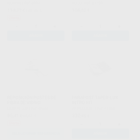
NORDIN
|
Ref. 6994
VOCO
|
Ref. 61758
114
106
,77
€
126,85 €
,02
€
Oferta
-
+
-
+
AÑADIR
AÑADIR
REPOSICIÓN POSTES DE
PARAPOST TAPER-LUX
FIBRA DE VIDRIO
INTRO KIT
DENTAFLUX
|
Ref. Grupo
WHALEDENT
|
Ref. 41856
85
330
,41
€
94,41 €
,46
€
Oferta
-
+
SELECCIONAR REFERENCIA
AÑADIR