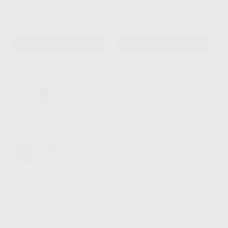
VOCO
|
Ref. 61760
307
,67
€
588
,25
€
-
+
-
+
AÑADIR
AÑADIR
REPOSICIÓN POSTES
MACRO-LOCK X-RO
ILLUSION
INIBSA
|
Ref. Grupo
166
,48
€
SELECCIONAR REFERENCIA
1