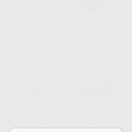
REBILDA 5 POSTES
GLASSIX PLUS 10UDS.
VOCO
|
Ref. Grupo
NORDIN
|
Ref. Grupo
81
83
,98
€
,03
€
91,77 €
Oferta
SELECCIONAR REFERENCIA
SELECCIONAR REFERENCIA
RELYX FIBER POST 3D N.0-3
X-POST 5UDS.
SOLVENTUM
|
Ref. Grupo
DENTSPLY MAILLEFER
|
Ref.
Grupo
155
,71
€