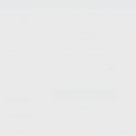
Stock de más de 15.000 productos
¡Hola!
Inicia sesión para ver los precios
del carrito con tus condiciones y
Proclinic
descuentos aplicados.
¿Todavía no tienes nuestra App?
¡Descárgala para ser siempre el primero en conocer nuestras
promociones y descuentos! Disponible en Google Play o App Store.
Google Play
¿Has olvidado tu contraseña?
Inicio
/
Clínica
/
Postes
/
Postes blancos de fibra
Postes -
Postes dentales blancos de fibra
Registrarme
41
productos encontrados
Filtrar
POSTES
Borrar filtros