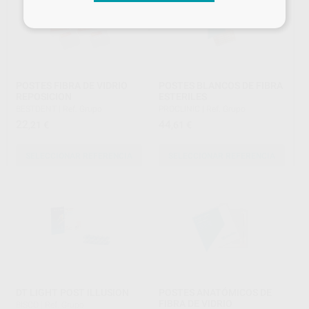
POSTES FIBRA DE VIDRIO
POSTES BLANCOS DE FIBRA
REPOSICION
ESTERILES
BESTDENT
|
Ref. Grupo
PROCLINIC
|
Ref. Grupo
22
44
,21
€
,61
€
SELECCIONAR REFERENCIA
SELECCIONAR REFERENCIA
DT LIGHT POST ILLUSION
POSTES ANATÓMICOS DE
FIBRA DE VIDRIO
BISCO
|
Ref. Grupo