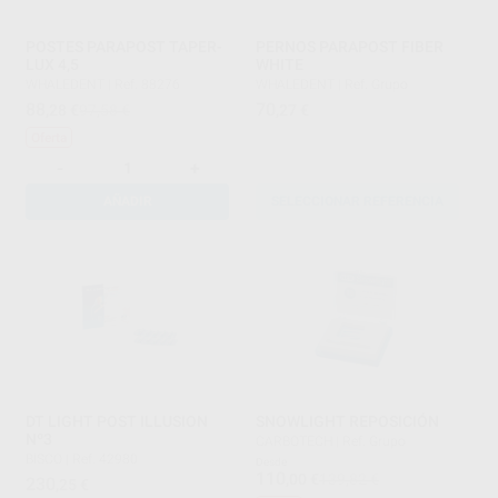
POSTES PARAPOST TAPER-
PERNOS PARAPOST FIBER
LUX 4,5
WHITE
WHALEDENT
|
Ref. 88276
WHALEDENT
|
Ref. Grupo
88
70
,28
€
97,58 €
,27
€
Oferta
-
+
AÑADIR
SELECCIONAR REFERENCIA
DT LIGHT POST ILLUSION
SNOWLIGHT REPOSICIÓN
Nº3
CARBOTECH
|
Ref. Grupo
BISCO
|
Ref. 42980
Desde
110
,00
€
139,82 €
230
,25
€