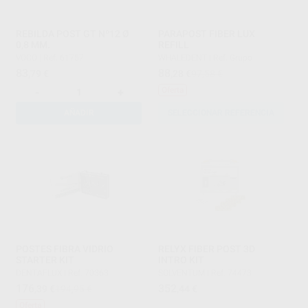
REBILDA POST GT Nº12 Ø
PARAPOST FIBER LUX
0,8 MM.
REFILL
VOCO
|
Ref. 61757
WHALEDENT
|
Ref. Grupo
83
88
,79
€
,28
€
97,58 €
Oferta
-
+
AÑADIR
SELECCIONAR REFERENCIA
POSTES FIBRA VIDRIO
RELYX FIBER POST 3D
STARTER KIT
INTRO KIT
DENTAFLUX
|
Ref. 70363
SOLVENTUM
|
Ref. 74473
176
352
,39
€
194,95 €
,44
€
Oferta