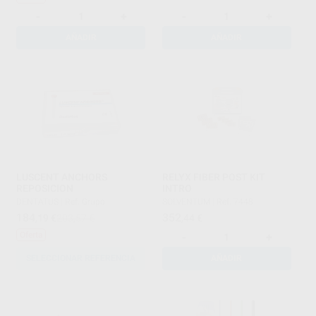
-
+
-
+
AÑADIR
AÑADIR
LUSCENT ANCHORS
RELYX FIBER POST KIT
REPOSICION
INTRO
DENTATUS
|
Ref. Grupo
SOLVENTUM
|
Ref. 7448
184
352
,19
€
203,57 €
,44
€
Oferta
-
+
SELECCIONAR REFERENCIA
AÑADIR