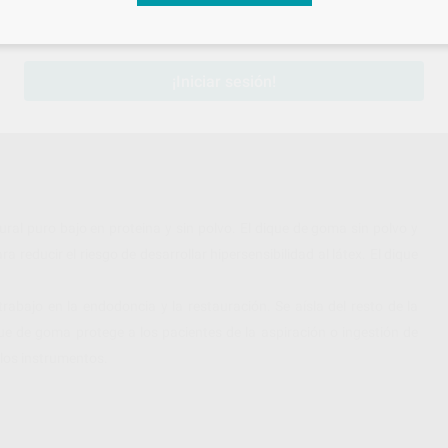
sesión
para disfrutar de todos tus
descuentos y condiciones esp
¡Iniciar sesión!
al puro bajo en proteina y sin polvo. El dique de goma sin polvo y
a reducir el riesgo de desarrollar hipersensibilidad al látex. El dique
rabajo en la endodoncia y la restauración. Se aísla del resto de la
que de goma protege a los pacientes de la aspiración o ingestión de
 los instrumentos.