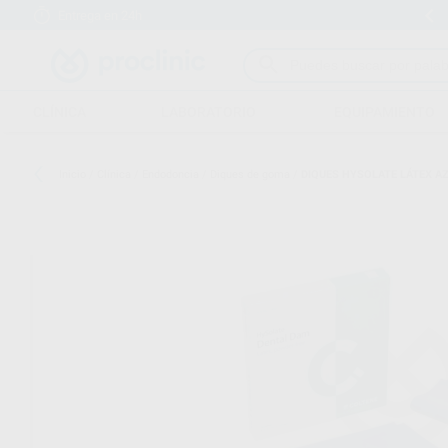
Entrega en 24h
15 días para cambiar de opinión
CLÍNICA
LABORATORIO
EQUIPAMIENTO
Inicio
/
Clínica
/
Endodoncia
/
Diques de goma
/
DIQUES HYSOLATE LÁTEX A