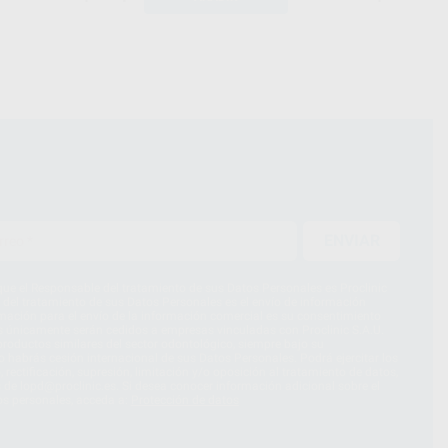
ENVIAR
ue el Responsable del tratamiento de sus Datos Personales es Proclinic
d del tratamiento de sus Datos Personales es el envío de información
imación para el envío de la información comercial es su consentimiento
s únicamente serán cedidos a empresas vinculadas con Proclinic S.A.U.
roductos similares del sector odontológico, siempre bajo su
 habrás cesión internacional de sus Datos Personales. Podrá ejercitar los
 rectificación, supresión, limitación y/o oposición al tratamiento de datos,
és de lopd@proclinic.es. Si desea conocer información adicional sobre el
os personales, acceda a:
Protección de datos