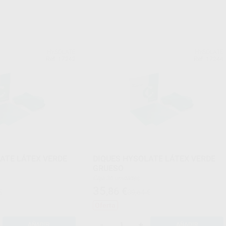
HYSOLATE
HYSOLATE
Ref. 17242
Ref. 17244
ATE LÁTEX VERDE
DIQUES HYSOLATE LÁTEX VERDE
GRUESO
Caja 36 unidades
35
,86
€
€
39,64 €
Oferta
-
+
AÑADIR
AÑADIR