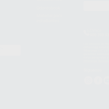
Odontobook
Material para
estudiantes
Clínica
900 393 9
Los servicios de W
(WhatsApp Ireland)
EN
WhatsApp LLC y a F
E
garantías adecuadas
datos personales a 
WhatsApp Busines
Síguenos