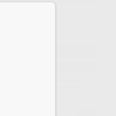
×
Precio web
-10%
¡Mejor oferta!
31
,25
€
55 €
o con IVA incluido 37,81 €
ELEGIR CANTIDAD
15 días para cambiar de opinión salvo anestesias
31,25 €
-10%
-
+