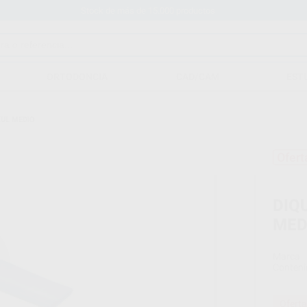
Stock de más de 15.000 productos
ORTODONCIA
CAD/CAM
EST
ZUL MEDIO
Ofert
DIQ
MED
Marca
Conteni
Oferta