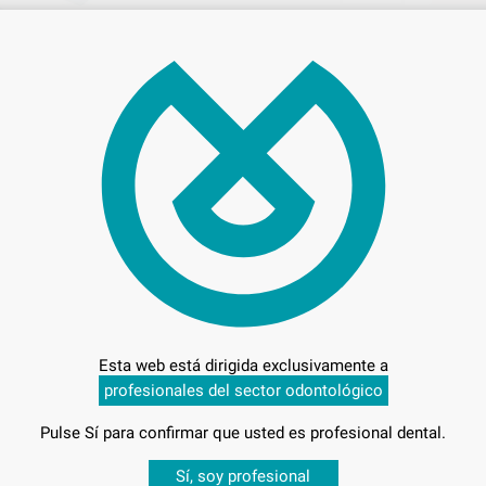
34,
Preci
Entrega en 24h
Esta web está dirigida exclusivamente a
profesionales del sector odontológico
Pulse Sí para confirmar que usted es profesional dental.
Desbloquea todas tus ventajas
Sí, soy profesional