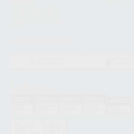
energética
dientes
Trabaja con nosotros
Preguntas Frecuentes
(FAQ)
Descarga nuestra App
DISPONIBLE EN
DISPONIBLE 
GOOGLE PLAY
APP STOR
Acreditaciones
HCO-0060/2023
GA-2008/0342
SST-0118/2023
ER-0120/1997
GS-0001/2017