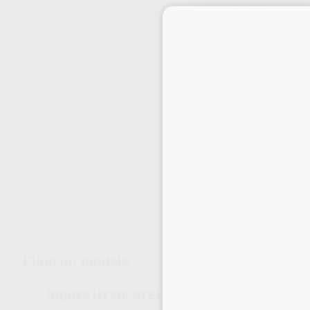
Envíos gratuitos desde 110€
Elige un modelo
DIQUES HYSOLATE LÁTEX AZUL MEDIO