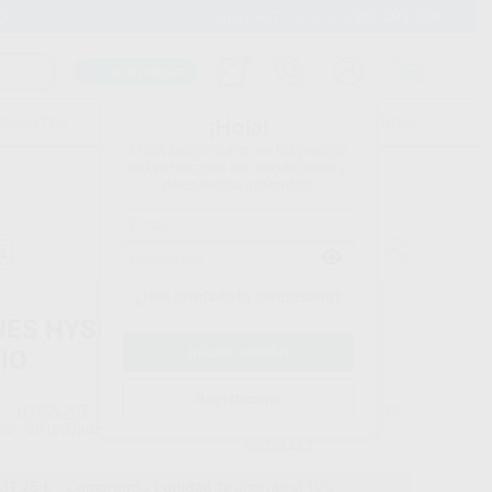
900 393 939
Envíos gratuitos desde 110€
Llama GRATIS a Clínica
Carrito mágico
UDIANTES
FOLLETOS
FORMACIONES
¡Hola!
Inicia sesión para ver los precios
del carrito con tus condiciones y
descuentos aplicados.
a
¿Has olvidado tu contraseña?
UES HYSOLATE LÁTEX AZUL
IO
Registrarme
HYSOLATE
Ref. Proclinic
17246
do
36 unidades
Ref. fabricante
60034442
31,25 €
Comprando
1 unidad
te ahorras el
10%