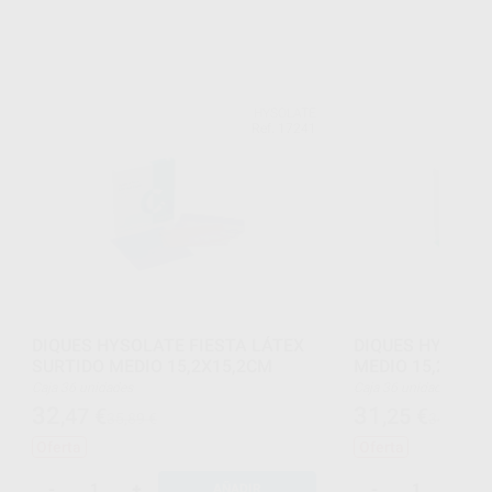
HYSOLATE
Ref. 17241
DIQUES HYSOLATE FIESTA LÁTEX
DIQUES HYSOLAT
SURTIDO MEDIO 15,2X15,2CM
MEDIO 15,2X15,
Caja 36 unidades
Caja 36 unidades
32
31
,47
€
,25
€
35,89 €
34,55 €
Oferta
Oferta
-
+
-
+
AÑADIR