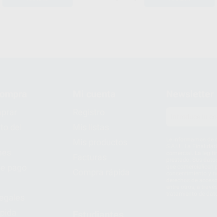
compra
Mi cuenta
Newsletter
prar
Registro
to del
Mis listas
Le informamos de q
Mis productos
S.A.U.. La Finalida
nes
comercial. La legit
Facturas
prestado. Sus dato
e pago
que comercialicen p
Compra rápida
consentimiento y no
derechos de acceso,
entre otros, a trav
tratamiento de dat
legales
pida
Estudiantes