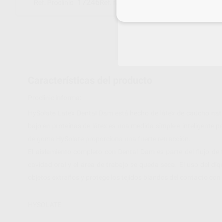
17246
60034442
Ref. Proclinic
Ref. fabricante
Inicia 
Características del producto
Proclinic informa:
HySolate Latex Dental Dam está hecho de látex de caucho natur
bajo en proteínas de látex es una medida simple e inteligente par
de goma HySolate proporciona una fuerte retracción.
El aislamiento completo con Dental Dam es parte del flujo de t
cavidad oral y el área de trabajo se queda seca. El uso del di
objetos extraños y protege los tejidos blandos del contacto con
HYSOLATE