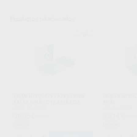
Productos relacionados
HYSOLATE
Ref. 17245
DIQUE HYSOLATE LÁTEX VERDE
DIQUES HYSOL
EXTRA GRUESO 15,2X15,2CM
FINO
Envase 36 unidades
Caja 36 unidades
36
28
,95
€
,14
€
40,85 €
31,10 
Oferta
Oferta
-
+
-
+
AÑADIR