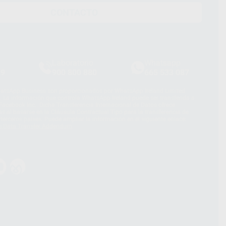
CONTACTO
Laboratorio
Whatsapp
39
900 800 880
665 533 087
hatsApp Business son proporcionados por WhatsApp Ireland Limited
. La información que controla WhatsApp Ireland puede ser transferida a
acebook Inc.. Dicha Transferencia Internacional de Datos ofrece
 al basarse en la Cláusula Contractual Tipo para la transferencia de
terceros países. Puede ampliar la información en el siguiente enlace:
s Data Transfer Addendum
.