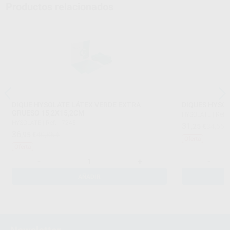
Productos relacionados
DIQUE HYSOLATE LÁTEX VERDE EXTRA
DIQUES HYSOL
GRUESO 15,2X15,2CM
HYSOLATE
|
Ref.
HYSOLATE
|
Ref. 17245
31
,25
€
34,55 
36
,95
€
40,85 €
Oferta
Oferta
-
+
-
AÑADIR