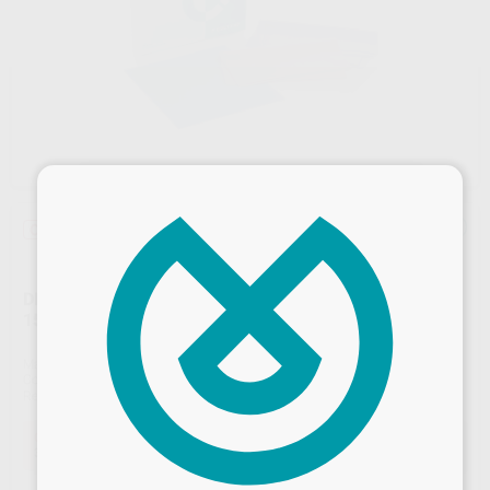
×
Oferta
DIQUES HYSOLATE FIESTA LÁTEX SURTIDO MEDIO
15,2X15,2CM
Marca
HYSOLATE
Contenido
36 unidades
Ref. Proclinic
17241
Ref. fabricante
60034436
Oferta
32,47 €
Comprando
1 unidad
te ahorras el
10%
Desbloquea todas tus ventajas