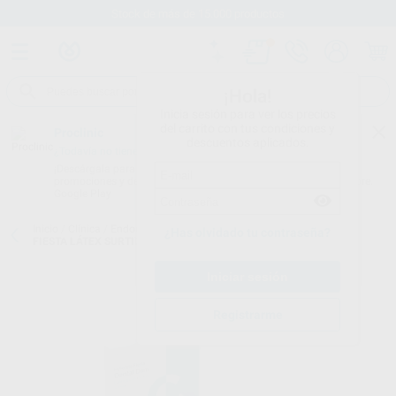
Stock de más de 15.000 productos
¡Hola!
Inicia sesión para ver los precios
del carrito con tus condiciones y
Proclinic
descuentos aplicados.
¿Todavía no tienes nuestra App?
¡Descárgala para ser siempre el primero en conocer nuestras
promociones y descuentos! Disponible en Google Play o App Store.
Google Play
Inicio
/
Clínica
/
Endodoncia
/
Diques de goma
/
DIQUES HYSOLATE
¿Has olvidado tu contraseña?
FIESTA LÁTEX SURTIDO MEDIO 15,2X15,2CM
Registrarme