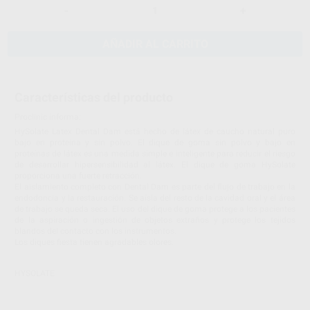
-
+
AÑADIR AL CARRITO
Características del producto
Proclinic informa:
HySolate Latex Dental Dam está hecho de látex de caucho natural puro
bajo en proteina y sin polvo. El dique de goma sin polvo y bajo en
proteínas de látex es una medida simple e inteligente para reducir el riesgo
de desarrollar hipersensibilidad al látex. El dique de goma HySolate
proporciona una fuerte retracción.
El aislamiento completo con Dental Dam es parte del flujo de trabajo en la
endodoncia y la restauración. Se aísla del resto de la cavidad oral y el área
de trabajo se queda seca. El uso del dique de goma protege a los pacientes
de la aspiración o ingestión de objetos extraños y protege los tejidos
blandos del contacto con los instrumentos.
Los diques fiesta tienen agradables olores.
HYSOLATE