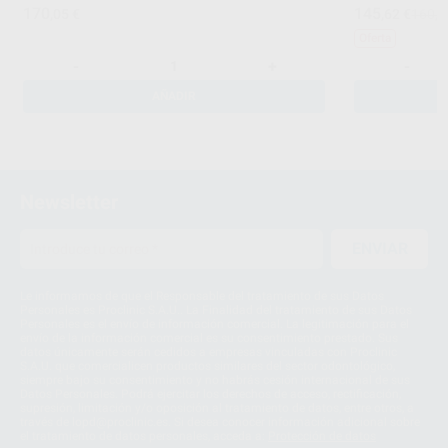
170
145
,05
€
,62
€
160,9
Oferta
-
+
-
AÑADIR
Newsletter
ENVIAR
Le informamos de que el Responsable del tratamiento de sus Datos
Personales es Proclinic S.A.U.. La Finalidad del tratamiento de sus Datos
Personales es el envío de información comercial. La legitimación para el
envío de la información comercial es su consentimiento prestado. Sus
datos únicamente serán cedidos a empresas vinculadas con Proclinic
S.A.U. que comercialicen productos similares del sector odontológico,
siempre bajo su consentimiento y no habrás cesión internacional de sus
Datos Personales. Podrá ejercitar los derechos de acceso, rectificación,
supresión, limitación y/o oposición al tratamiento de datos, entre otros, a
través de lopd@proclinic.es. Si desea conocer información adicional sobre
el tratamiento de datos personales, acceda a:
Protección de datos