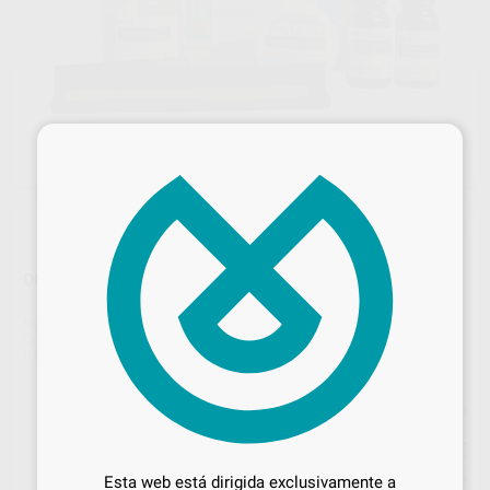
×
DELTA-SPLINT LINA. AISLANT MANOS
Marca
KUSS
Contenido
10 g.
Ref. Proclinic
H101482
Ref. fabricante
DSLINA
Precio web
Desbloquea todas tus ventajas
17
,29
€
18,20 €
Inicia sesión
para disfrutar de todos
Esta web está dirigida exclusivamente a
Precio con IVA incluido 20,92 €