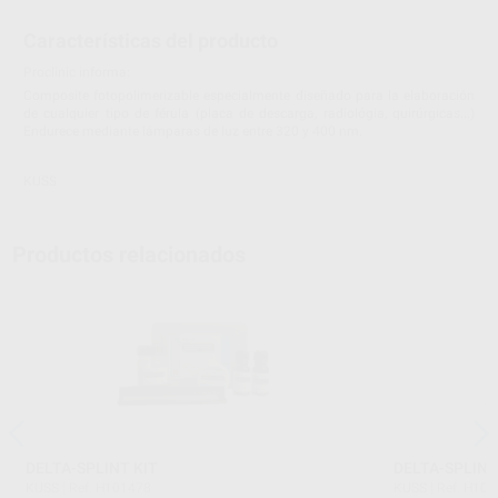
Características del producto
Proclinic informa:
Composite fotopolimerizable especialmente diseñado para la elaboración
de cualquier tipo de férula (placa de descarga, radiológia, quirúrgicas...)
Endurece mediante lámparas de luz entre 320 y 400 nm.
KUSS
Productos relacionados
DELTA-SPLINT KIT
DELTA-SPLIN
KUSS
|
Ref. H101478
KUSS
|
Ref. H10