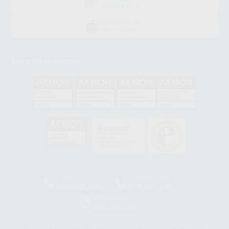
GOOGLE PLAY
DISPONIBLE EN
APP STORE
Acreditaciones
GA-2008/0342
SST-0118/2023
ER-0120/1997
GS-0001/2017
HCO-0060/2023
Clínica
Laboratorio
900 393 939
900 800 880
Whatsapp
665 533 087
Los servicios de WhatsApp Business son proporcionados por WhatsApp