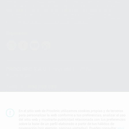
Ireland Limited (WhatsApp Ireland). La información que controla WhatsApp
Ireland puede ser transferida a WhatsApp LLC y a Facebook Inc.. Dicha
Transferencia Internacional de Datos ofrece garantías adecuadas al
basarse en la Cláusula Contractual Tipo para la transferencia de datos
personales a terceros países. Puede ampliar la información en el siguiente
enlace:
WhatsApp Business Data Transfer Addendum
.
Síguenos
PROCLINIC S.A.U.
Copyright (c) 2026
Aviso legal
Teléfono:
900 393 939
E-mail de contacto:
proclinic@proclinic.es
Condiciones Generales de Contratación
y
Política
de privacidad
En el sitio web de Proclinic utilizamos cookies propias y de terceros
para personalizar la web conforme a tus preferencias, analizar el uso
Información Corporativa
del sitio web y mostrarte publicidad relacionada con tus preferencias
Política de Cookies
sobre la base de un perfil elaborado a partir de tus hábitos de
navegación (por ejemplo, páginas visitadas). Puedes consultar
aquí