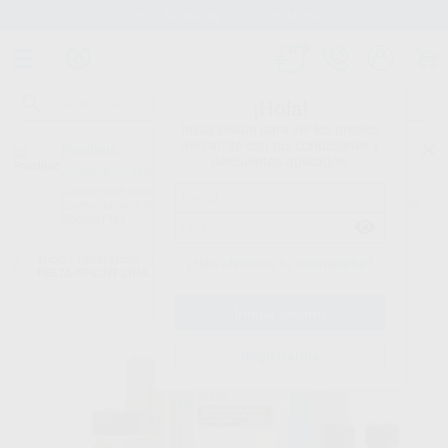
Stock de más de 15.000 productos
¡Hola!
Inicia sesión para ver los precios
del carrito con tus condiciones y
Proclinic
descuentos aplicados.
¿Todavía no tienes nuestra App?
¡Descárgala para ser siempre el primero en conocer nuestras
promociones y descuentos! Disponible en Google Play o App Store.
Google Play
Inicio
/
Laboratorio
/
Acrilicos/resinas
/
Acrilicos fotopolimerizables
/
¿Has olvidado tu contraseña?
DELTA-SPLINT LINA. AISLANT MANOS
Registrarme