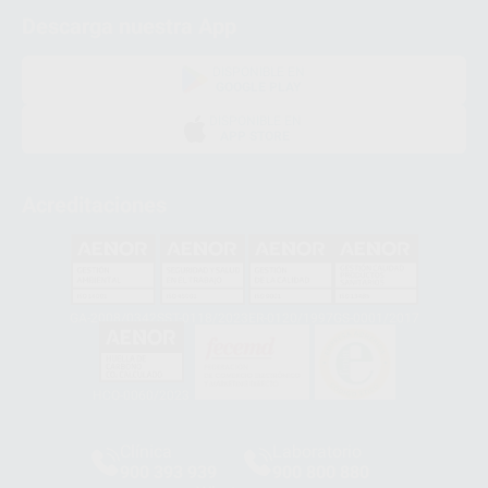
Descarga nuestra App
DISPONIBLE EN
GOOGLE PLAY
DISPONIBLE EN
APP STORE
Acreditaciones
GA-2008/0342
SST-0118/2023
ER-0120/1997
GS-0001/2017
HCO-0060/2023
Clínica
Laboratorio
900 393 939
900 800 880