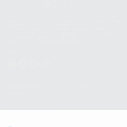
Whatsapp
665 533 087
Los servicios de WhatsApp Business son proporcionados por WhatsApp
Ireland Limited (WhatsApp Ireland). La información que controla WhatsApp
Ireland puede ser transferida a WhatsApp LLC y a Facebook Inc.. Dicha
Transferencia Internacional de Datos ofrece garantías adecuadas al
basarse en la Cláusula Contractual Tipo para la transferencia de datos
personales a terceros países. Puede ampliar la información en el siguiente
enlace:
WhatsApp Business Data Transfer Addendum
.
Síguenos
PROCLINIC S.A.U.
Copyright (c) 2026
Aviso legal
Teléfono:
900 393 939
E-mail de contacto:
proclinic@proclinic.es
Condiciones Generales de Contratación
y
Política