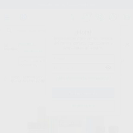
Stock de más de 15.000 productos
¡Hola!
Inicia sesión para ver los precios
del carrito con tus condiciones y
Proclinic
descuentos aplicados.
¿Todavía no tienes nuestra App?
¡Descárgala para ser siempre el primero en conocer nuestras
promociones y descuentos! Disponible en Google Play o App Store.
Google Play
Inicio
/
Laboratorio
/
Acrilicos/resinas
/
Acrilicos fotopolimerizables
/
¿Has olvidado tu contraseña?
DELTA-SPLINT BOND
Registrarme