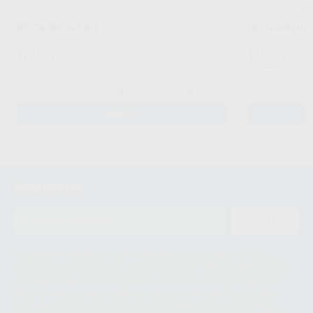
DELTA-SPLINT KIT
DELTA-SPLIN
KUSS
|
Ref. H101478
KUSS
|
Ref. H10
170
145
,05
€
,62
€
160,9
Oferta
-
+
-
AÑADIR
Newsletter
ENVIAR
Le informamos de que el Responsable del tratamiento de sus Datos
Personales es Proclinic S.A.U.. La Finalidad del tratamiento de sus Datos
Personales es el envío de información comercial. La legitimación para el
envío de la información comercial es su consentimiento prestado. Sus
datos únicamente serán cedidos a empresas vinculadas con Proclinic
S.A.U. que comercialicen productos similares del sector odontológico,
siempre bajo su consentimiento y no habrás cesión internacional de sus