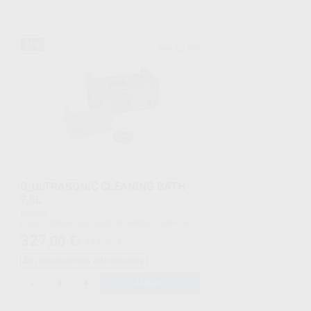
D_DEVICES
71%
Ref. 54759
D_ULTRASONIC CLEANING BATH
7,5L
Envase
Cuba ultrasonidos, cesta de plástico, cable de
alimentación y tubo desagüe
327
,00
€
1.111,00 €
Sin descuentos adicionales
-
+
AÑADIR