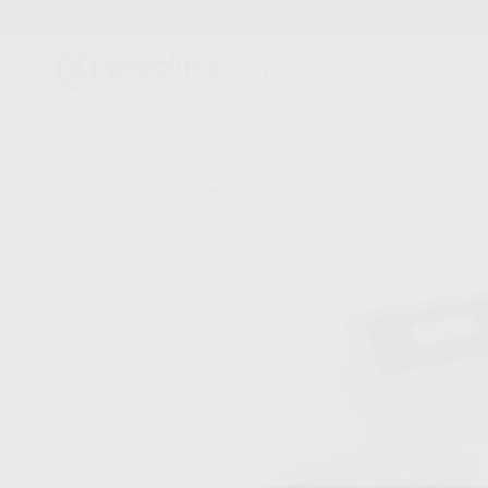
Entrega en 24h
15 días para cambiar de opinión
CLÍNICA
LABORATORIO
EQUIPAMIENTO
Inicio
/
Equipamiento
/
Esterilización y desinfección
/
Cubas de ultrasonidos