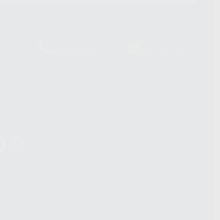
Laboratorio
Whatsapp
39
900 800 880
665 533 087
hatsApp Business son proporcionados por WhatsApp Ireland Limited
. La información que controla WhatsApp Ireland puede ser transferida a
acebook Inc.. Dicha Transferencia Internacional de Datos ofrece
 al basarse en la Cláusula Contractual Tipo para la transferencia de
terceros países. Puede ampliar la información en el siguiente enlace:
s Data Transfer Addendum
.