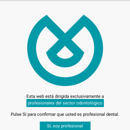
Precio c
Entrega en 24h
Esta web está dirigida exclusivamente a
profesionales del sector odontológico
Pulse Sí para confirmar que usted es profesional dental.
Desbloquea todas tus ventajas
Sí, soy profesional