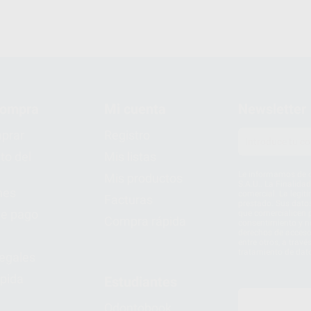
compra
Mi cuenta
Newsletter
prar
Registro
to del
Mis listas
Le informamos de q
Mis productos
S.A.U.. La Finalida
nes
comercial. La legit
Facturas
prestado. Sus dato
e pago
que comercialicen p
Compra rápida
consentimiento y no
derechos de acceso,
entre otros, a trav
tratamiento de dat
legales
pida
Estudiantes
Odontobook