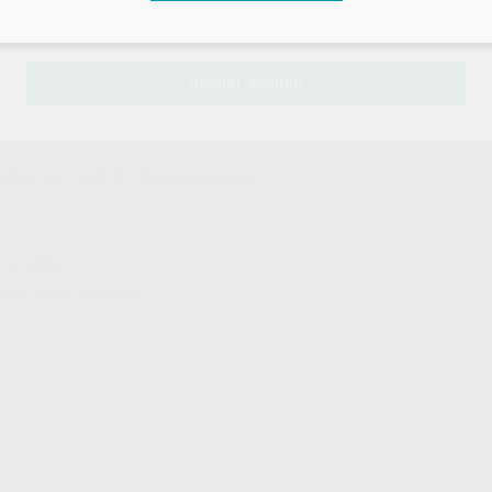
sesión
para disfrutar de todos tus
descuentos y condiciones esp
¡Iniciar sesión!
50/60 hZ) - 250 W (100 Vca;50/60 Hz)
dos Celsius
ación y tubo desagüe.