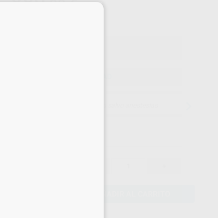
889
,00
€
×
on IVA incluido 1.075,69 €
ELEGIR CANTIDAD
15 días para cambiar de opinión salvo anestesias
889,00 €
-
+
AÑADIR AL CARRITO