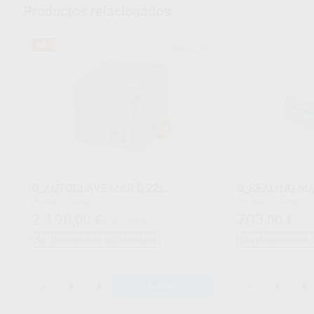
Productos relacionados
D_DEVICES
52%
Ref. 54750
D_AUTOCLAVE MAR B 22L.
D_SEALING MA
Envase 1 unidad
Envase 1 unidad
2.190
703
,00
€
,00
€
4.527,00 €
Sin descuentos adicionales
Sin descuentos 
-
+
-
+
AÑADIR