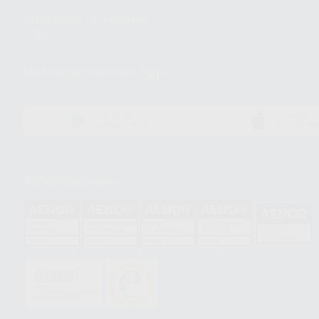
Preguntas Frecuentes
(FAQ)
Descarga nuestra App
DISPONIBLE EN
DISPONIBLE 
GOOGLE PLAY
APP STOR
Acreditaciones
HCO-0060/2023
GA-2008/0342
SST-0118/2023
ER-0120/1997
GS-0001/2017