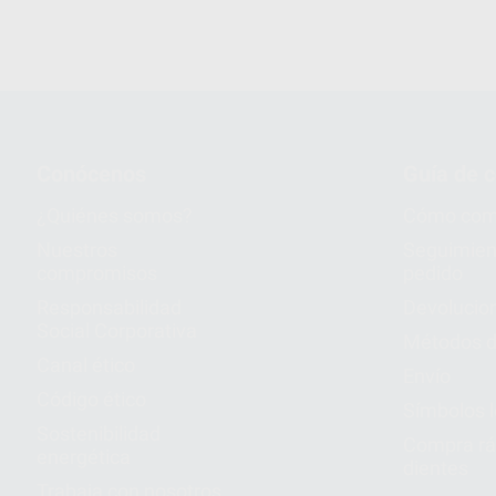
Conócenos
Guía de 
¿Quiénes somos?
Cómo com
Nuestros
Seguimien
compromisos
pedido
Responsabilidad
Devolucio
Social Corporativa
Métodos d
Canal ético
Envío
Código ético
Símbolos 
Sostenibilidad
Compra rá
energética
dientes
Trabaja con nosotros