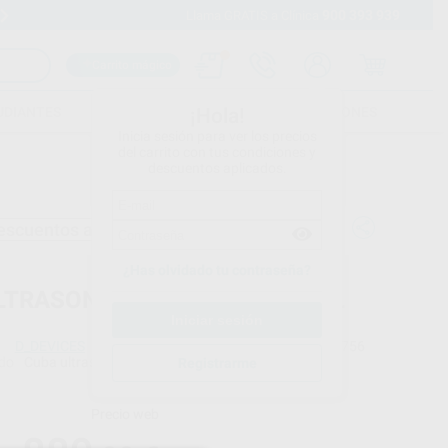
900 393 939
Envíos gratuitos desde 110€
Llama GRATIS a Clínica
Carrito mágico
UDIANTES
FOLLETOS
FORMACIONES
¡Hola!
Inicia sesión para ver los precios
del carrito con tus condiciones y
descuentos aplicados.
escuentos adicionales
¿Has olvidado tu contraseña?
LTRASONIC CLEANING BATH 6L
D_DEVICES
Ref. Proclinic
54756
do
Cuba ultrasonidos, cesta de plástico , cable de alimentación y tubo desagüe
Registrarme
Precio web