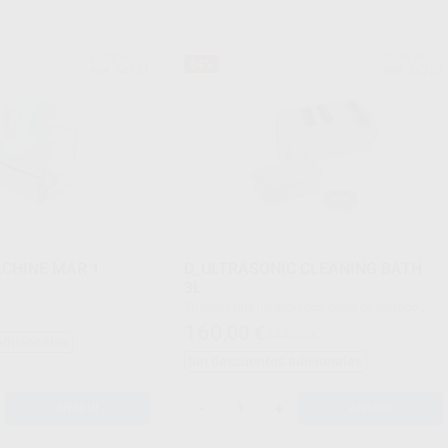
D_DEVICES
D_DEVICES
64%
Ref. 54751
Ref. 54752
CHINE MAR 1
D_ULTRASONIC CLEANING BATH
3L
Envase Cuba ultrasonidos, cesta de plástico ,
cable de alimentación y tubo desagüe
160
,00
€
444,00 €
adicionales
Sin descuentos adicionales
-
+
AÑADIR
AÑADIR