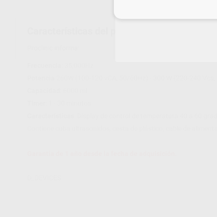
Inicia 
Características del producto
Proclinic informa:
Frecuencia
: 35,000Hz
Potencia
260W (100-120 vCA; 50/60Hz) - 300 W (220-240 Vca; 
Capacidad
: 6000 ml
Timer
: 1 - 30 minutos
Características
: Display de control de temperatura 40 a 60 gra
Contiene cuba ultrasonidos, cesta de plástico, cable de aliment
Garantía de 1 año desde la fecha de adquisición.
D_DEVICES