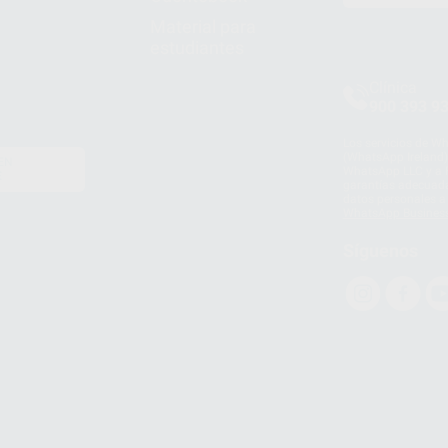
Material para
estudiantes
Clínica
900 393 9
Los servicios de W
(WhatsApp Ireland)
EN
WhatsApp LLC y a F
E
garantías adecuadas
datos personales a 
WhatsApp Busines
Síguenos