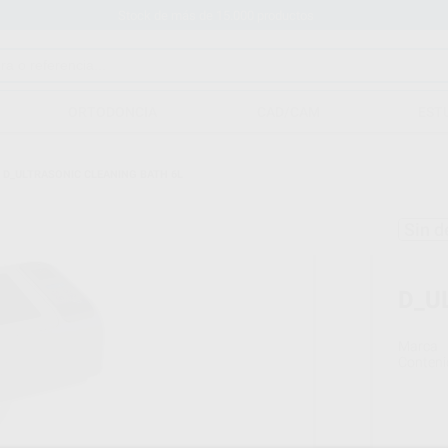
Stock de más de 15.000 productos
ORTODONCIA
CAD/CAM
EST
/
D_ULTRASONIC CLEANING BATH 6L
Sin d
D_U
Marca
Conteni