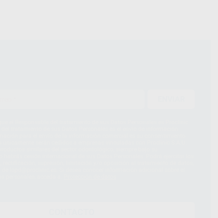
ENVIAR
ue el Responsable del tratamiento de sus Datos Personales es Proclinic
d del tratamiento de sus Datos Personales es el envío de información
imación para el envío de la información comercial es su consentimiento
s únicamente serán cedidos a empresas vinculadas con Proclinic S.A.U.
roductos similares del sector odontológico, siempre bajo su
 habrás cesión internacional de sus Datos Personales. Podrá ejercitar los
 rectificación, supresión, limitación y/o oposición al tratamiento de datos,
és de lopd@proclinic.es. Si desea conocer información adicional sobre el
os personales, acceda a:
Protección de datos
CONTACTO