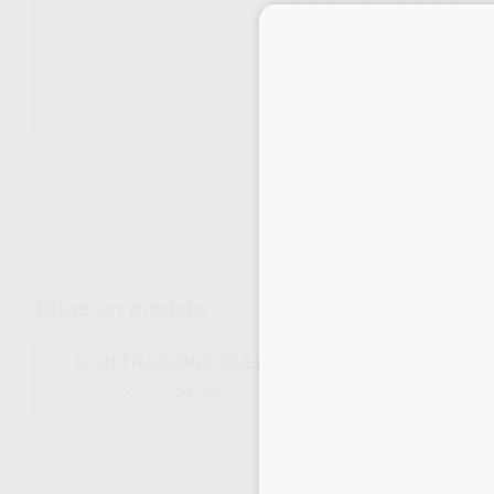
Envíos gratuitos desde 110€
Elige un modelo
D_ULTRASONIC CLEANING BATH 6L
54756
Ref. Proclinic