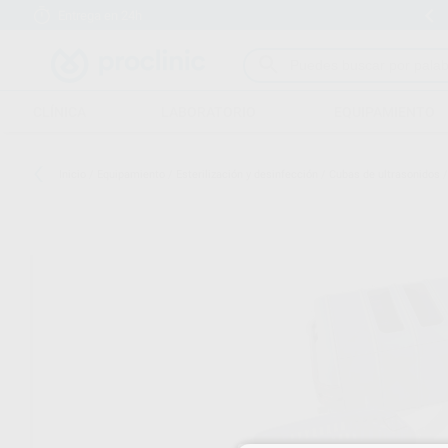
Entrega en 24h
15 días para cambiar de opinión
CLÍNICA
LABORATORIO
EQUIPAMIENTO
Inicio
/
Equipamiento
/
Esterilización y desinfección
/
Cubas de ultrasonidos