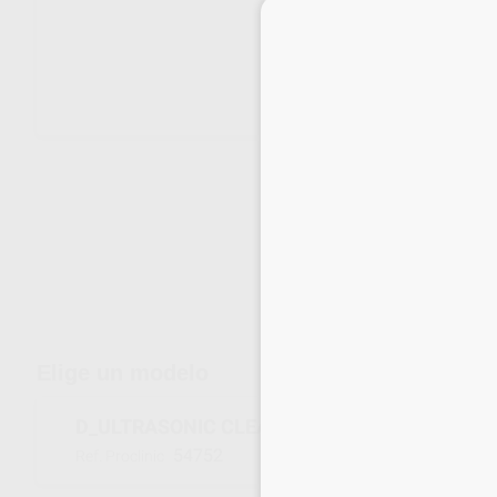
Envíos gratuitos desde 110€
Elige un modelo
D_ULTRASONIC CLEANING BATH 3L
54752
Ref. Proclinic