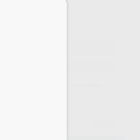
×
-64%
¡Mejor oferta!
160
,00
€
,00 €
Precio con IVA incluido 193,60 €
ELEGIR CANTIDAD
15 días para cambiar de opinión salvo anestesias
160,00 €
64%
-
+