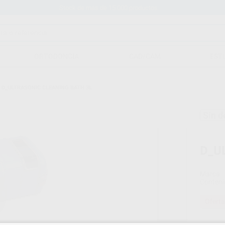
Stock de más de 15.000 productos
ORTODONCIA
CAD/CAM
EST
/
D_ULTRASONIC CLEANING BATH 3L
Sin d
D_U
Marca
Conteni
Oferta