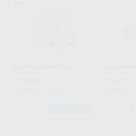
D_DEVICES
52%
Ref. 54750
D_AUTOCLAVE MAR B 22L.
D_SEALING MA
Envase 1 unidad
Envase 1 unidad
2.190
703
,00
€
,00
€
4.527,00 €
Sin descuentos adicionales
Sin descuentos 
-
+
-
+
AÑADIR