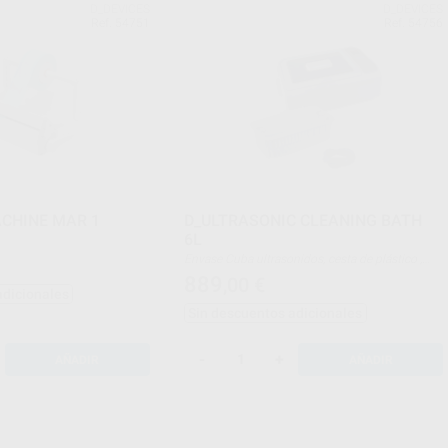
D_DEVICES
D_DEVICES
Ref. 54751
Ref. 54756
CHINE MAR 1
D_ULTRASONIC CLEANING BATH
6L
Envase Cuba ultrasonidos, cesta de plástico ,
cable de alimentación y tubo desagüe
889
,00
€
adicionales
Sin descuentos adicionales
-
+
AÑADIR
AÑADIR