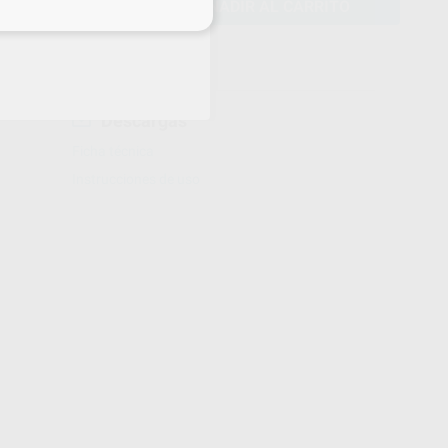
AÑADIR AL CARRITO
eciales
Descargas
Ficha técnica
Instrucciones de uso