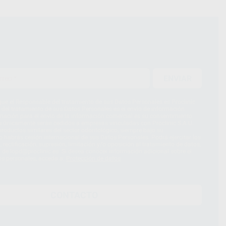
ENVIAR
ue el Responsable del tratamiento de sus Datos Personales es Proclinic
d del tratamiento de sus Datos Personales es el envío de información
imación para el envío de la información comercial es su consentimiento
s únicamente serán cedidos a empresas vinculadas con Proclinic S.A.U.
roductos similares del sector odontológico, siempre bajo su
 habrás cesión internacional de sus Datos Personales. Podrá ejercitar los
 rectificación, supresión, limitación y/o oposición al tratamiento de datos,
és de lopd@proclinic.es. Si desea conocer información adicional sobre el
os personales, acceda a:
Protección de datos
CONTACTO