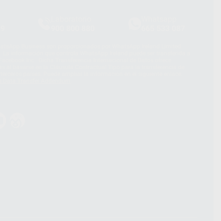
Laboratorio
Whatsapp
39
900 800 880
665 533 087
hatsApp Business son proporcionados por WhatsApp Ireland Limited
. La información que controla WhatsApp Ireland puede ser transferida a
acebook Inc.. Dicha Transferencia Internacional de Datos ofrece
 al basarse en la Cláusula Contractual Tipo para la transferencia de
terceros países. Puede ampliar la información en el siguiente enlace:
s Data Transfer Addendum
.