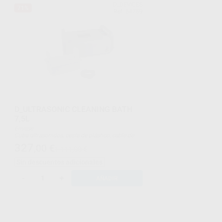
D_DEVICES
71%
Ref. 54759
D_ULTRASONIC CLEANING BATH
7,5L
Envase
Cuba ultrasonidos, cesta de plástico, cable de
alimentación y tubo desagüe
327
,00
€
1.111,00 €
Sin descuentos adicionales
-
+
AÑADIR