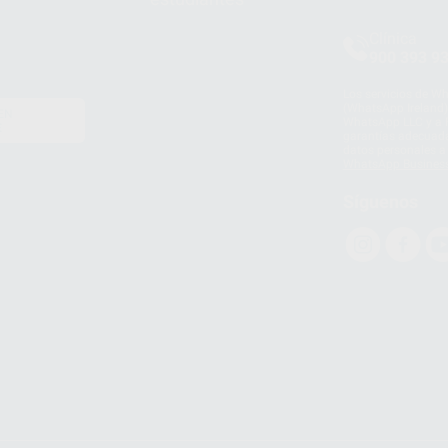
Clínica
900 393 9
Los servicios de W
(WhatsApp Ireland)
EN
WhatsApp LLC y a F
E
garantías adecuadas
datos personales a 
WhatsApp Busines
Síguenos