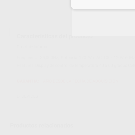
Inicia 
Características del producto
Proclinic informa:
Frequencia: 35,000Hz; Potencia 170 W ( AC 100~120V 60Hz); 
Features: Display de control de temperatura 40 a 60 grados Cel
GARANTIA:
1 AÑO DESDE LA FECHA DE ADQUISICIÓN
D_DEVICES
Productos relacionados