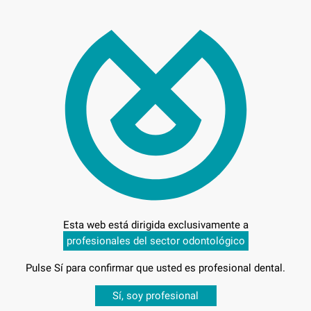
444
Entrega en 24h
Esta web está dirigida exclusivamente a
profesionales del sector odontológico
Pulse Sí para confirmar que usted es profesional dental.
-
Desbloquea todas tus ventajas
Sí, soy profesional