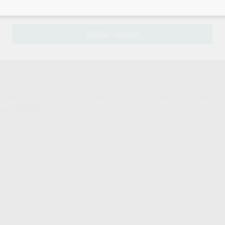
sesión
para disfrutar de todos tus
descuentos y condiciones esp
¡Iniciar sesión!
Tank Capacity: 3000 ml; Timer: 1 to 30-minute full range timer;
sius Valvula d