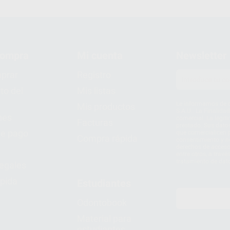
compra
Mi cuenta
Newsletter
prar
Registro
to del
Mis listas
Le informamos de q
Mis productos
S.A.U.. La Finalida
nes
comercial. La legit
Facturas
prestado. Sus dato
e pago
que comercialicen p
Compra rápida
consentimiento y no
derechos de acceso,
entre otros, a trav
tratamiento de dat
legales
pida
Estudiantes
Odontobook
Material para
estudiantes