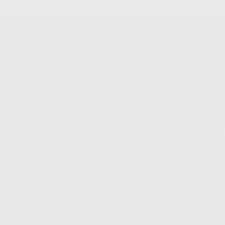
Conócenos
Guía de 
¿Quiénes somos?
Cómo com
Nuestros
Seguimien
compromisos
pedido
Responsabilidad
Devolucio
Social Corporativa
Métodos d
Canal ético
Envío
Código ético
Símbolos 
Sostenibilidad
Compra rá
energética
dientes
Trabaja con nosotros
Preguntas Frecuentes
(FAQ)