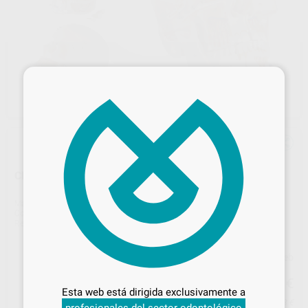
×
CRANEO HUMANO DESMONTABLE
Marca
DENTALSTORE
Contenido
1 unidad
Ref. Proclinic
9616
Ref. fabricante
DS0839
Precio web
Desbloquea todas tus ventajas
948
,37
€
1.109,20 €
Inicia sesión
para disfrutar de todos
Esta web está dirigida exclusivamente a
tus
descuentos y condiciones
Precio con IVA incluido 1.147,53 €