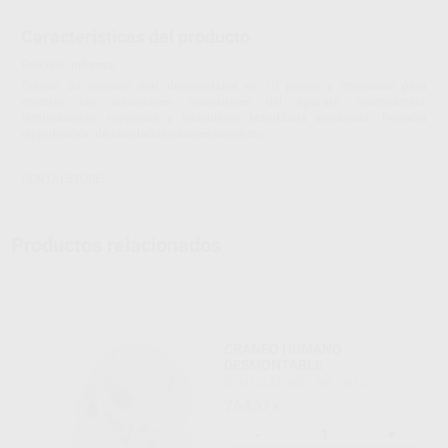
Características del producto
Proclinic informa:
Cráneo de tamaño real, desmontable en 10 partes y coloreado para
mostrar las inserciones musculares del aparato masticatorio,
terminaciones nerviosas y vasculares Mandíbula articulada. Perfecta
reproducción de cavidades nasales,senos,etc.
DENTALSTORE
Productos relacionados
CRANEO HUMANO
DESMONTABLE
DENTALSTORE
|
Ref. 9610
764
,37
€
-
+