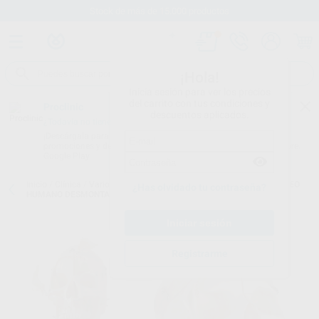
Stock de más de 15.000 productos
¡Hola!
Inicia sesión para ver los precios
del carrito con tus condiciones y
Proclinic
descuentos aplicados.
¿Todavía no tienes nuestra App?
¡Descárgala para ser siempre el primero en conocer nuestras
promociones y descuentos! Disponible en Google Play o App Store.
Google Play
Inicio
/
Clínica
/
Varios
/
Modelos demostración y formación
/
CRANEO
¿Has olvidado tu contraseña?
HUMANO DESMONTABLE
Registrarme