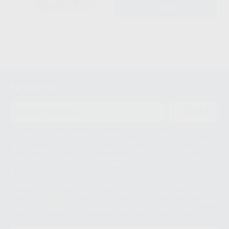
AÑADIR
Newsletter
ENVIAR
Le informamos de que el Responsable del tratamiento de sus Datos
Personales es Proclinic S.A.U.. La Finalidad del tratamiento de sus Datos
Personales es el envío de información comercial. La legitimación para el
envío de la información comercial es su consentimiento prestado. Sus
datos únicamente serán cedidos a empresas vinculadas con Proclinic
S.A.U. que comercialicen productos similares del sector odontológico,
siempre bajo su consentimiento y no habrás cesión internacional de sus
Datos Personales. Podrá ejercitar los derechos de acceso, rectificación,
supresión, limitación y/o oposición al tratamiento de datos, entre otros, a
través de lopd@proclinic.es. Si desea conocer información adicional sobre
el tratamiento de datos personales, acceda a:
Protección de datos