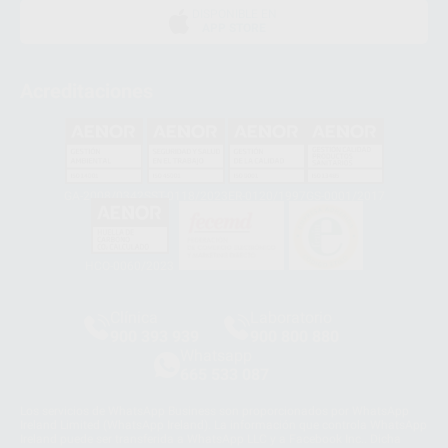
DISPONIBLE EN
APP STORE
Acreditaciones
GA-2008/0342
SST-0118/2023
ER-0120/1997
GS-0001/2017
HCO-0060/2023
Clínica
Laboratorio
900 393 939
900 800 880
Whatsapp
665 533 087
Los servicios de WhatsApp Business son proporcionados por WhatsApp
Ireland Limited (WhatsApp Ireland). La información que controla WhatsApp
Ireland puede ser transferida a WhatsApp LLC y a Facebook Inc.. Dicha