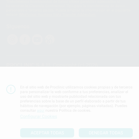
Transferencia Internacional de Datos ofrece garantías adecuadas al
basarse en la Cláusula Contractual Tipo para la transferencia de datos
personales a terceros países. Puede ampliar la información en el siguiente
enlace:
WhatsApp Business Data Transfer Addendum
.
Síguenos
PROCLINIC S.A.U.
Copyright (c) 2026
Aviso legal
Teléfono:
900 393 939
En el sitio web de Proclinic utilizamos cookies propias y de terceros
E-mail de contacto:
proclinic@proclinic.es
para personalizar la web conforme a tus preferencias, analizar el
uso del sitio web y mostrarte publicidad relacionada con tus
preferencias sobre la base de un perfil elaborado a partir de tus
Condiciones Generales de Contratación
y
Política
hábitos de navegación (por ejemplo, páginas visitadas). Puedes
de privacidad
consultar
aquí
nuestra Política de cookies.
Información Corporativa
Configurar Cookies
Política de Cookies
ACEPTAR TODAS
DENEGAR TODAS