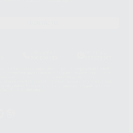
os personales, acceda a:
Protección de datos
CONTACTO
Laboratorio
Whatsapp
39
900 800 880
665 533 087
hatsApp Business son proporcionados por WhatsApp Ireland Limited
. La información que controla WhatsApp Ireland puede ser transferida a
acebook Inc.. Dicha Transferencia Internacional de Datos ofrece
 al basarse en la Cláusula Contractual Tipo para la transferencia de
terceros países. Puede ampliar la información en el siguiente enlace:
s Data Transfer Addendum
.