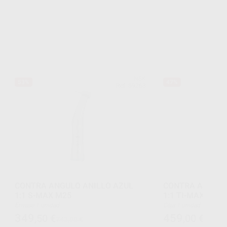
NSK
53%
47%
Ref. 59263
CONTRA ANGULO ANILLO AZUL
CONTRA ANGULO
1:1 S-MAX M25
1:1 TI-MAX X25
Envase 1 unidad
Caja 1 unidad
349
459
,50
€
,00
€
742,00 €
871,00