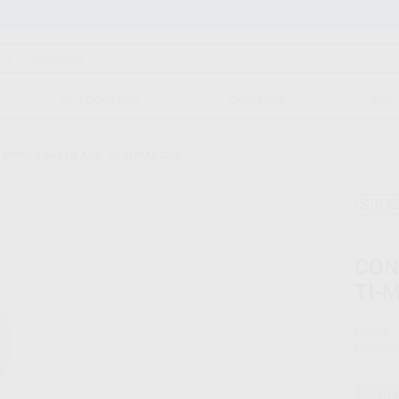
Stock de más de 15.000 productos
ORTODONCIA
CAD/CAM
EST
ANGULO ANILLO AZUL 1:1 TI-MAX X25L
Sin d
CON
TI-
Marca
Conteni
Oferta