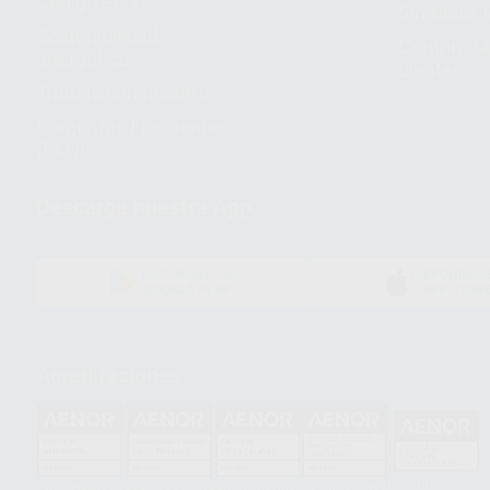
Código ético
Símbolos 
Sostenibilidad
Compra rá
energética
dientes
Trabaja con nosotros
Preguntas Frecuentes
(FAQ)
Descarga nuestra App
DISPONIBLE EN
DISPONIBLE 
GOOGLE PLAY
APP STOR
Acreditaciones
HCO-0060/2023
GA-2008/0342
SST-0118/2023
ER-0120/1997
GS-0001/2017