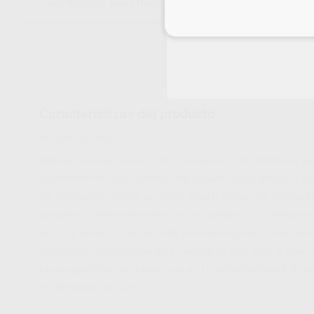
96611
C601001
Ref. Proclinic
Ref. fabricante
Inicia 
Características del producto
Proclinic informa:
Sistema Cabezal Limpio: este mecanismo está diseñado par
contaminantes hacia el interior del cabezal, prolongando la vi
las infecciones. Optica de Vidrio Celular Cuerpo de Titanio 
duradero y altamente resistente a la corrosión. La sensación
ayuda a usted a trabajar más eficientemente en tratamiento
DURACOAT: la tecnología más reciente de NSK para el mejorami
biocompatibilidad para prolongar aún más la durabilidad. DURA
confortable en la mano.