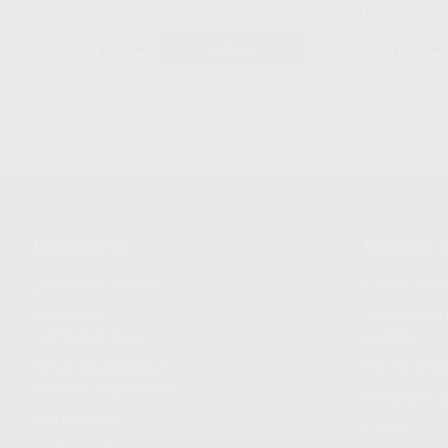
Sin descuentos adicionales
Sin descuentos 
-
+
-
+
AÑADIR
Conócenos
Guía de 
¿Quiénes somos?
Cómo com
Nuestros
Seguimien
compromisos
pedido
Responsabilidad
Devolucio
Social Corporativa
Métodos d
Canal ético
Envío