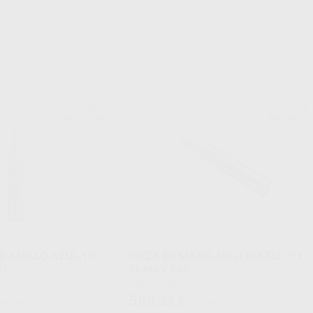
NSK
NSK
Ref. 18334
Ref. 96615
O ANILLO AZUL 1:1
PIEZA DE MANO ANILLO AZUL 1:1
:1
TI-MAX X65
Caja 1 unidad
585
,33
€
4,00 €
813,00 €