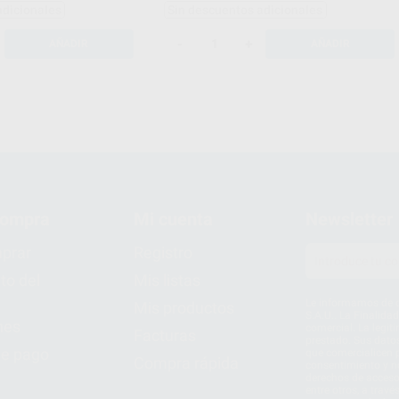
adicionales
Sin descuentos adicionales
-
+
AÑADIR
AÑADIR
compra
Mi cuenta
Newsletter
prar
Registro
to del
Mis listas
Le informamos de q
Mis productos
S.A.U.. La Finalida
nes
comercial. La legit
Facturas
prestado. Sus dato
e pago
que comercialicen p
Compra rápida
consentimiento y no
derechos de acceso,
entre otros, a trav