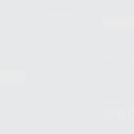
tratamiento de dat
legales
pida
Estudiantes
Odontobook
Material para
estudiantes
Clínica
900 393 9
Los servicios de W
(WhatsApp Ireland)
EN
WhatsApp LLC y a F
E
garantías adecuadas
datos personales a 
WhatsApp Busines
Síguenos