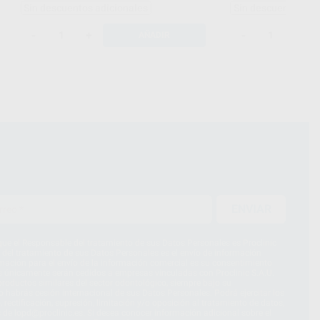
Sin descuentos adicionales
Sin descuentos adi
-
+
-
+
AÑADIR
ENVIAR
ue el Responsable del tratamiento de sus Datos Personales es Proclinic
d del tratamiento de sus Datos Personales es el envío de información
imación para el envío de la información comercial es su consentimiento
s únicamente serán cedidos a empresas vinculadas con Proclinic S.A.U.
roductos similares del sector odontológico, siempre bajo su
 habrás cesión internacional de sus Datos Personales. Podrá ejercitar los
 rectificación, supresión, limitación y/o oposición al tratamiento de datos,
és de lopd@proclinic.es. Si desea conocer información adicional sobre el