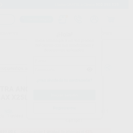
900 393 939
Envíos gratuitos desde 110€
Llama GRATIS a Clínica
Carrito mágico
UDIANTES
FOLLETOS
FORMACIONES
¡Hola!
Inicia sesión para ver los precios
del carrito con tus condiciones y
descuentos aplicados.
escuentos adicionales
¿Has olvidado tu contraseña?
TRA ANGULO ANILLO AZUL 1:1
MAX X25L
Registrarme
NSK
Ref. Proclinic
96611
do
1 unidad
Ref. fabricante
C601001
699,00 €
Comprando
1 unidad
te ahorras el
43%