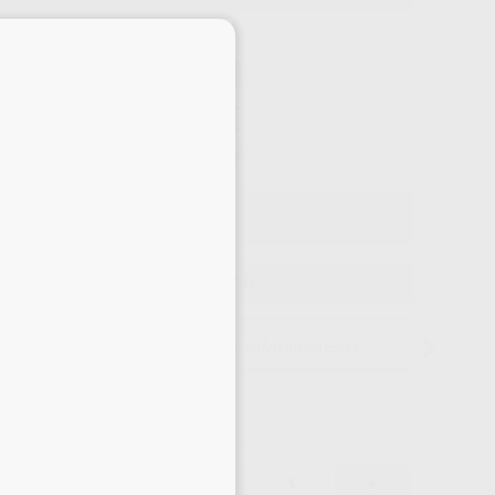
×
Precio web
-43%
¡Mejor oferta!
699
,00
€
22,00 €
Precio con IVA incluido 845,79 €
ELEGIR CANTIDAD
15 días para cambiar de opinión salvo anestesias
699,00 €
43%
-
+