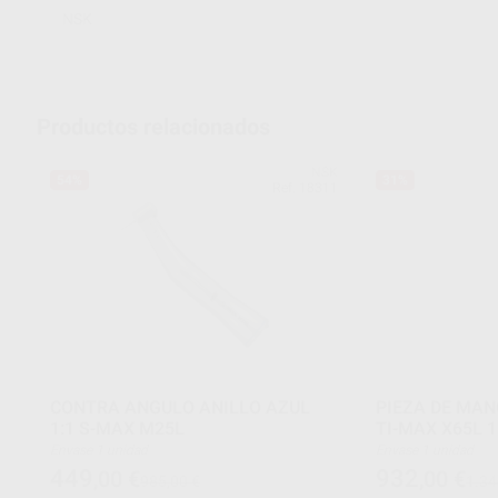
NSK
Productos relacionados
NSK
54%
31%
Ref. 18311
CONTRA ANGULO ANILLO AZUL
PIEZA DE MAN
1:1 S-MAX M25L
TI-MAX X65L 1
Envase 1 unidad
Envase 1 unidad
449
932
,00
€
,00
€
985,00 €
1.34