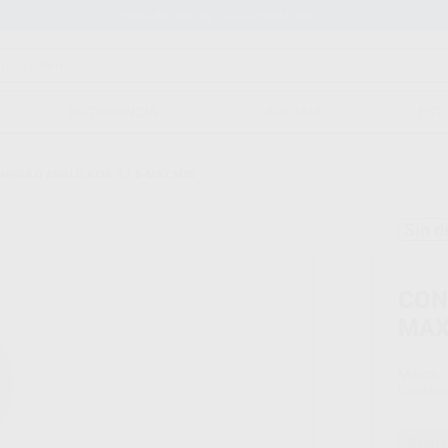
Stock de más de 15.000 productos
ORTODONCIA
CAD/CAM
EST
ANGULO ANILLO AZUL 1:1 S-MAX M25
Sin d
CON
MAX
Marca
Conteni
Oferta