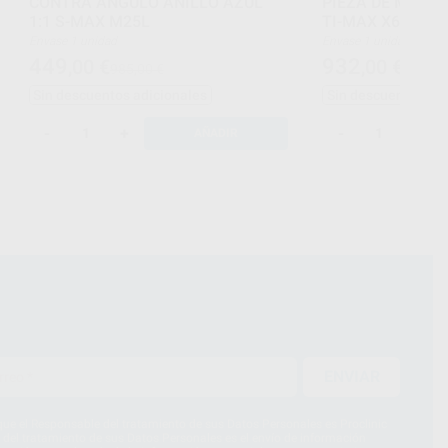
CONTRA ANGULO ANILLO AZUL
PIEZA DE MANO 
1:1 S-MAX M25L
TI-MAX X65L 1:1
Envase 1 unidad
Envase 1 unidad
449
932
,00
€
,00
€
985,00 €
1.344,
Sin descuentos adicionales
Sin descuentos adi
-
+
-
+
AÑADIR
ENVIAR
ue el Responsable del tratamiento de sus Datos Personales es Proclinic
d del tratamiento de sus Datos Personales es el envío de información