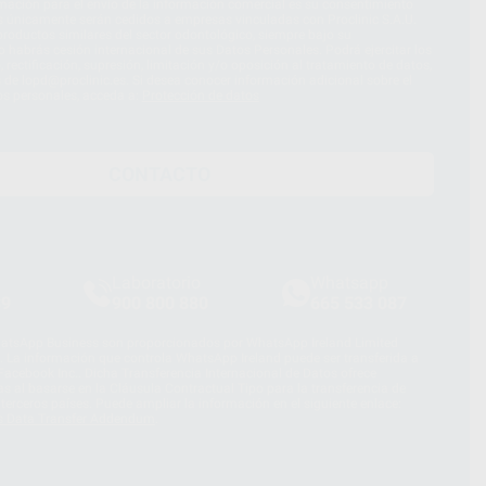
imación para el envío de la información comercial es su consentimiento
s únicamente serán cedidos a empresas vinculadas con Proclinic S.A.U.
roductos similares del sector odontológico, siempre bajo su
 habrás cesión internacional de sus Datos Personales. Podrá ejercitar los
 rectificación, supresión, limitación y/o oposición al tratamiento de datos,
és de lopd@proclinic.es. Si desea conocer información adicional sobre el
os personales, acceda a:
Protección de datos
CONTACTO
Laboratorio
Whatsapp
39
900 800 880
665 533 087
hatsApp Business son proporcionados por WhatsApp Ireland Limited
. La información que controla WhatsApp Ireland puede ser transferida a
acebook Inc.. Dicha Transferencia Internacional de Datos ofrece
 al basarse en la Cláusula Contractual Tipo para la transferencia de
terceros países. Puede ampliar la información en el siguiente enlace:
s Data Transfer Addendum
.