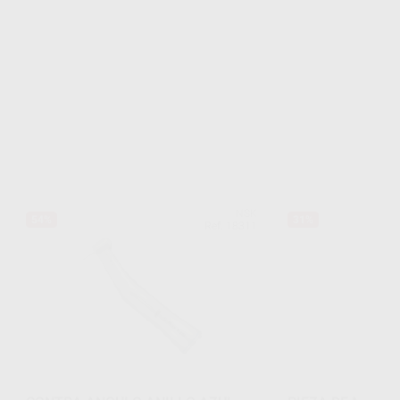
NSK
54%
31%
Ref. 18311