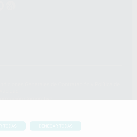
ndiciones Generales de Contratación
y
Política de
ivacidad
formación Corporativa
lítica de Cookies
R TODAS
DENEGAR TODAS
UBIR