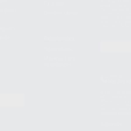
nes
comercial. La legit
Facturas
prestado. Sus dato
e pago
que comercialicen p
Compra rápida
consentimiento y no
derechos de acceso,
entre otros, a trav
tratamiento de dat
legales
pida
Estudiantes
Odontobook
Material para
estudiantes
Clínica
900 393 9
Los servicios de W
(WhatsApp Ireland)
EN
WhatsApp LLC y a F
E
garantías adecuadas
datos personales a 
WhatsApp Busines
Síguenos