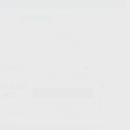
900 393 939
Envíos gratuitos desde 110€
Llama GRATIS a Clínica
Carrito mágico
UDIANTES
FOLLETOS
FORMACIONES
¡Hola!
Inicia sesión para ver los precios
del carrito con tus condiciones y
descuentos aplicados.
escuentos adicionales
¿Has olvidado tu contraseña?
TRA ANGULO ANILLO AZUL 1:1 S-
 M25
Registrarme
NSK
Ref. Proclinic
59263
do
1 unidad
Ref. fabricante
C1027001
349,50 €
Comprando
1 unidad
te ahorras el
53%