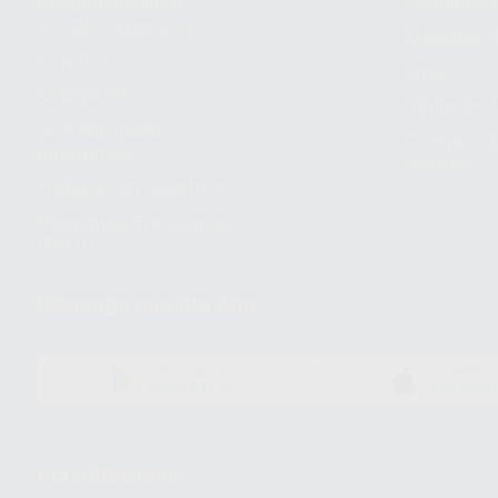
Responsabilidad
Devolucio
Social Corporativa
Métodos d
Canal ético
Envío
Código ético
Símbolos 
Sostenibilidad
Compra rá
energética
dientes
Trabaja con nosotros
Preguntas Frecuentes
(FAQ)
Descarga nuestra App
DISPONIBLE EN
DISPONIBLE 
GOOGLE PLAY
APP STOR
Acreditaciones