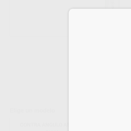
Envíos gratuitos desde 110€
Elige un modelo
CONTRA ANGULO ANILLO AZUL 1:1 S-MAX M2