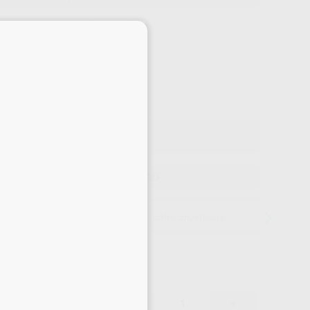
Precio web
×
-53%
¡Mejor oferta!
349
,50
€
,00 €
Precio con IVA incluido 422,90 €
ELEGIR CANTIDAD
15 días para cambiar de opinión salvo anestesias
349,50 €
53%
-
+