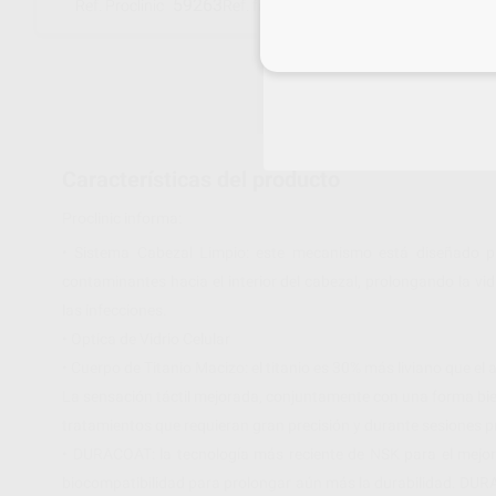
59263
C1027001
Ref. Proclinic
Ref. fabricante
Inicia 
Características del producto
Proclinic informa:
• Sistema Cabezal Limpio: este mecanismo está diseñado pa
contaminantes hacia el interior del cabezal, prolongando la vi
las infecciones.
• Optica de Vidrio Celular
• Cuerpo de Titanio Macizo: el titanio es 30% más liviano que el
La sensación táctil mejorada, conjuntamente con una forma bien
tratamientos que requieran gran precisión y durante sesiones 
• DURACOAT: la tecnología más reciente de NSK para el mejora
biocompatibilidad para prolongar aún más la durabilidad. DURA