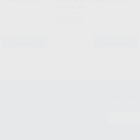
LO ANILLO AZUL
PIEZA DE MANO ANILLO AZUL 1:1
5
TI-MAX X65
Caja 1 unidad
585
,33
€
00 €
813,00 €
adicionales
Sin descuentos adicionales
-
+
AÑADIR
AÑADIR
compra
Mi cuenta
Newsletter
prar
Registro
to del
Mis listas
Le informamos de q
Mis productos
S.A.U.. La Finalida