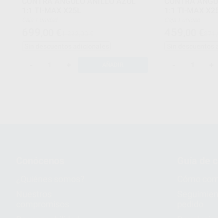
CONTRA ANGULO ANILLO AZUL
CONTRA ANGU
1:1 TI-MAX X25L
1:1 TI-MAX X2
Caja 1 unidad
Caja 1 unidad
699
459
,00
€
,00
€
1.222,00 €
871,
Sin descuentos adicionales
Sin descuentos 
-
+
-
+
AÑADIR
Conócenos
Guía de 
¿Quiénes somos?
Cómo com
Nuestros
Seguimien
compromisos
pedido