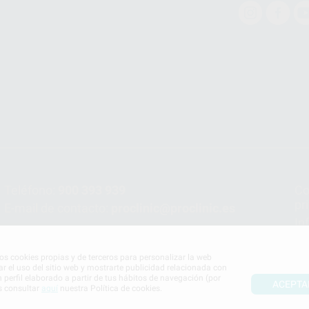
Teléfono:
900 393 939
Co
pr
E-mail de contacto:
proclinic@proclinic.es
In
Po
mos cookies propias y de terceros para personalizar la web
ar el uso del sitio web y mostrarte publicidad relacionada con
n perfil elaborado a partir de tus hábitos de navegación (por
ACEPTA
s consultar
aquí
nuestra Política de cookies.
S