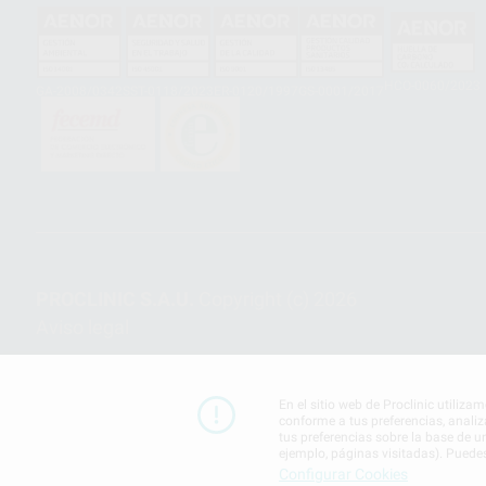
HCO-0060/2023
GA-2008/0342
SST-0118/2023
ER-0120/1997
GS-0001/2017
PROCLINIC S.A.U.
Copyright (c) 2026
Aviso legal
En el sitio web de Proclinic utiliza
conforme a tus preferencias, analiz
tus preferencias sobre la base de u
ejemplo, páginas visitadas). Puede
Configurar Cookies