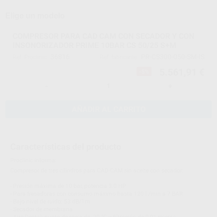
Elige un modelo
COMPRESOR PARA CAD CAM CON SECADOR Y CON
INSONORIZADOR PRIME 10BAR CS 50/25 S+M
36816
PR-CS300-050-SM-IS
Ref. Proclinic
Ref. fabricante
5.561,91 €
-5%
-
+
AÑADIR AL CARRITO
Características del producto
Proclinic informa:
Compresor de tres cilindros para CAD-CAM sin aceite con secador:
- Presión máxima de 10 bar, potencia 3.0 HP
- Para fresadoras con consumo máximo hasta 120 l /min a 7 BAR
- Bajo nivel de ruido: 53 dB/1m
- Secador de membrana