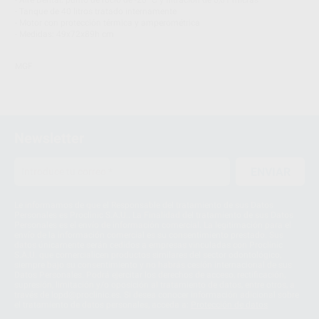
- Aire Dental: punto de rocío de -20 °C y filtración de 0,01 micras
- Tanque de 40 litros tratado internamente
- Motor con protección térmica y amperométrica
- Medidas: 49x72x89h cm
MGF
Newsletter
ENVIAR
Le informamos de que el Responsable del tratamiento de sus Datos
Personales es Proclinic S.A.U.. La Finalidad del tratamiento de sus Datos
Personales es el envío de información comercial. La legitimación para el
envío de la información comercial es su consentimiento prestado. Sus
datos únicamente serán cedidos a empresas vinculadas con Proclinic
S.A.U. que comercialicen productos similares del sector odontológico,
siempre bajo su consentimiento y no habrás cesión internacional de sus
Datos Personales. Podrá ejercitar los derechos de acceso, rectificación,
supresión, limitación y/o oposición al tratamiento de datos, entre otros, a
través de lopd@proclinic.es. Si desea conocer información adicional sobre
el tratamiento de datos personales, acceda a:
Protección de datos