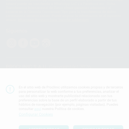
Ireland puede ser transferida a WhatsApp LLC y a Facebook Inc.. Dicha
Transferencia Internacional de Datos ofrece garantías adecuadas al
basarse en la Cláusula Contractual Tipo para la transferencia de datos
personales a terceros países. Puede ampliar la información en el siguiente
enlace:
WhatsApp Business Data Transfer Addendum
.
Síguenos
PROCLINIC S.A.U.
Copyright (c) 2026
Aviso legal
Teléfono:
900 393 939
En el sitio web de Proclinic utilizamos cookies propias y de terceros
E-mail de contacto:
proclinic@proclinic.es
para personalizar la web conforme a tus preferencias, analizar el
uso del sitio web y mostrarte publicidad relacionada con tus
preferencias sobre la base de un perfil elaborado a partir de tus
Condiciones Generales de Contratación
y
Política
hábitos de navegación (por ejemplo, páginas visitadas). Puedes
de privacidad
consultar
aquí
nuestra Política de cookies.
Información Corporativa
Configurar Cookies
Política de Cookies