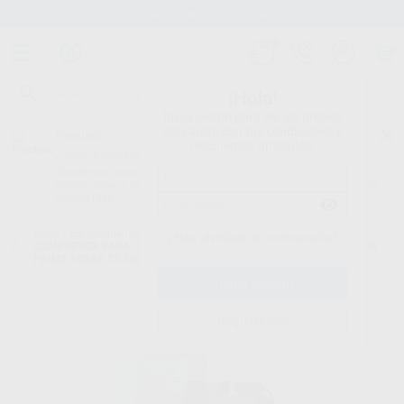
Stock de más de 15.000 productos
¡Hola!
Inicia sesión para ver los precios
del carrito con tus condiciones y
Proclinic
descuentos aplicados.
¿Todavía no tienes nuestra App?
¡Descárgala para ser siempre el primero en conocer nuestras
promociones y descuentos! Disponible en Google Play o App Store.
Google Play
Inicio
/
Equipamiento
/
Sala de máquinas
/
Compresores cad_cam
/
¿Has olvidado tu contraseña?
COMPRESOR PARA CAD CAM CON SECADOR Y CON INSONORIZADOR
PRIME 10BAR CS 50/25 S+M
Registrarme