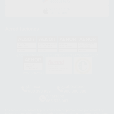
GOOGLE PLAY
DISPONIBLE EN
APP STORE
Acreditaciones
GA-2008/0342
SST-0118/2023
ER-0120/1997
GS-0001/2017
HCO-0060/2023
Clínica
Laboratorio
900 393 939
900 800 880
Whatsapp
665 533 087
Los servicios de WhatsApp Business son proporcionados por WhatsApp
Ireland Limited (WhatsApp Ireland). La información que controla WhatsApp