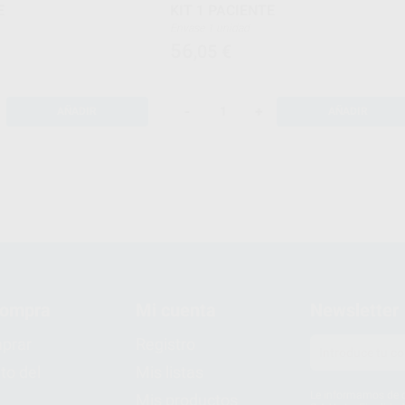
E
KIT 1 PACIENTE
Envase 1 unidad
56
,05
€
-
+
AÑADIR
AÑADIR
compra
Mi cuenta
Newsletter
prar
Registro
to del
Mis listas
Le informamos de q
Mis productos