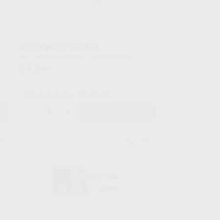
QUICH WHITE RECALL
Kit 1 frasco formula QW, 1 jeringa de resina
protectora, 1 jeringa 3 c.c. 6% PH, 1 bote 35% PH, 1
51
,24
€
pincel aplicador, 1 pasta de pulido, 1 Vitamina E,
Instrucciones.
Venta exclusiva a odontólogos
-
+
AÑADIR
ZER
IDS
959
Ref. 48567