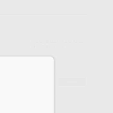
BESTDENT
Ref. 74252
BLANQUEAMIENTO CLINICA
PH 35% BESTDENT
Envase 1 jeringa automix de 3,5 ml + 1
resina protectora de 1,2 ml + pasta de
61
,29
€
67,75 €
pulido + accesorios para la aplicación
×
Oferta
Venta exclusiva a odontólogos
-
+
AÑADIR
ITE
SDI AUSTRALIA