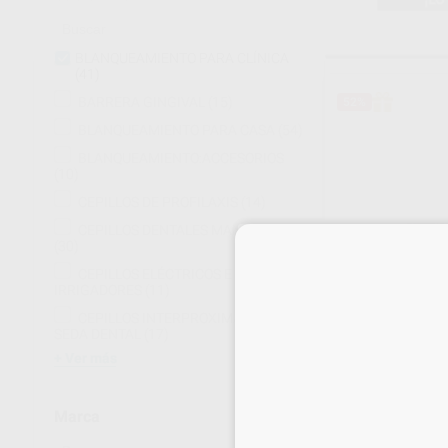
BLANQUEAMIENTO PARA CLÍNICA
(41)
BARRERA GINGIVAL
(15)
52%
BLANQUEAMIENTO PARA CASA
(54)
BLANQUEAMIENTO:ACCESORIOS
(10)
CEPILLOS DE PROFILAXIS
(14)
CEPILLOS DENTALES MANUALES
(30)
CEPILLOS ELÉCTRICOS E
IRRIGADORES
(11)
CEPILLOS INTERPROXIMALES Y
SEDA DENTAL
(17)
Ver más
Estás en la pág
Marca