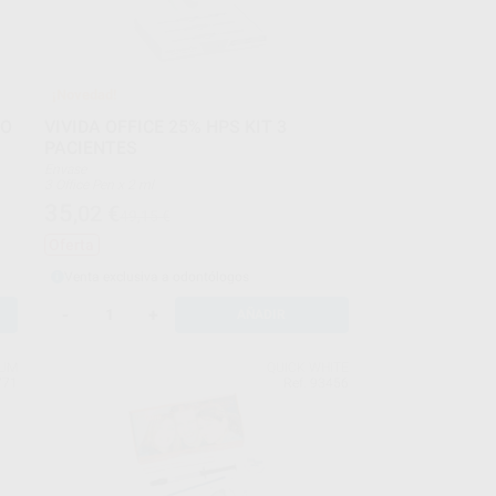
¡Novedad!
NO
VIVIDA OFFICE 25% HPS KIT 3
PACIENTES
Envase
3 Office Pen x 2 ml
35
,02
€
49,15 €
Oferta
Venta exclusiva a odontólogos
-
+
AÑADIR
IUM
QUICK WHITE
771
Ref. 93456