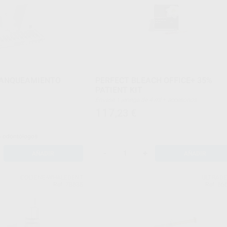
LANQUEAMIENTO
PERFECT BLEACH OFFICE+ 35%
PATIENT KIT
Envase 1 jeringa de 4 ml + accesorios
117
,23
€
a odontólogos
-
+
AÑADIR
AÑADIR
COLTENE-WHALEDENT
ULTRAD
Ref. 78835
Ref. 56