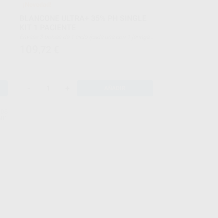
¡Novedad!
BLANCONE ULTRA+ 35% PH SINGLE
KIT 1 PACIENTE
Envase 3 bolsas de 1 ciclo (cada una con 1 jeringa
Whitening Gel 0,75 ml + 1 jeringa Photo Booster
109
,72
€
0,25 ml) + 1 jeringa de Barrera Gingival BlancOne
1,2 ml
-
+
AÑADIR
IDS
581