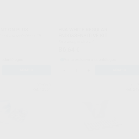
INT ON PLUS
ENA WHITE REGULAR
ENDO&SENSITIVE KIT
 + instrucciones de uso y
Kit 2 jeringas de 2 ml
86
,64
€
a odontólogos
Venta exclusiva a odontólogos
-
+
AÑADIR
AÑADIR
BEYOND
KUL
Ref. 12361
Ref. 24