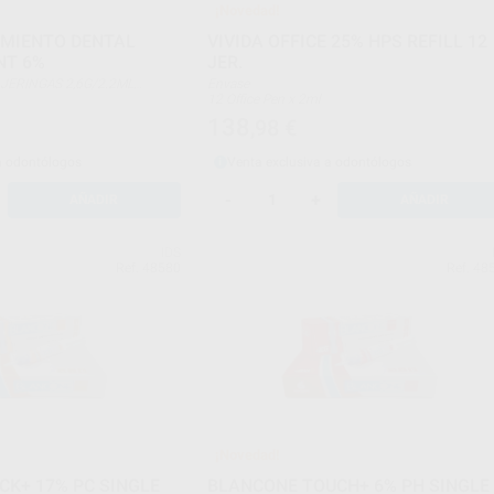
¡Novedad!
AMIENTO DENTAL
VIVIDA OFFICE 25% HPS REFILL 12
NT 6%
JER.
 GEL JERINGAS 2,6G/2.2ML
Envase
ADORAS
12 Office Pen x 2ml
 LABIOS
138
,98
€
RUCCIONES OSMO
S VITA
RATAMIENTO.
a odontólogos
Venta exclusiva a odontólogos
-
+
AÑADIR
AÑADIR
IDS
Ref. 48580
Ref. 48
¡Novedad!
CK+ 17% PC SINGLE
BLANCONE TOUCH+ 6% PH SINGLE