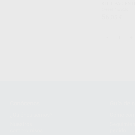
KIT 1 PACIENT
Envase 1 unidad
56
,05
€
-
+
1
2
Conócenos
Guía de 
¿Quiénes somos?
Cómo com
Nuestros
Seguimien
compromisos
pedido