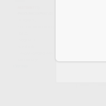
BESTDENT
(1)
PROCLINIC EXPERT
(2)
BEYOND
(1)
COLTENE-WHALEDENT
(1)
IDS
(5)
IVOCLAR
(1)
KULZER
(3)
ENA WHITE PO
LABORATORIOS CLARBEN
(2)
Kit 2 jeringas de 5 g
Inicia 
144
,21
€
MICERIUM
(2)
159,
Ver más
Oferta
Venta exclusiva 
-
+