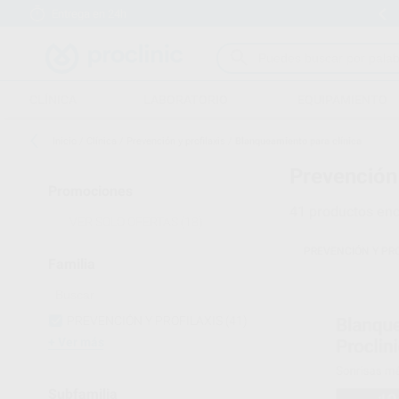
Entrega en 24h
15 días para cambiar de opinión
CLÍNICA
LABORATORIO
EQUIPAMIENTO
Inicio
/
Clínica
/
Prevención y profilaxis
/
Blanqueamiento para clínica
Prevención 
Promociones
41
productos enc
VER SOLO OFERTAS
(18)
PREVENCIÓN Y PRO
Familia
PREVENCIÓN Y PROFILAXIS
(41)
Ver más
Subfamilia