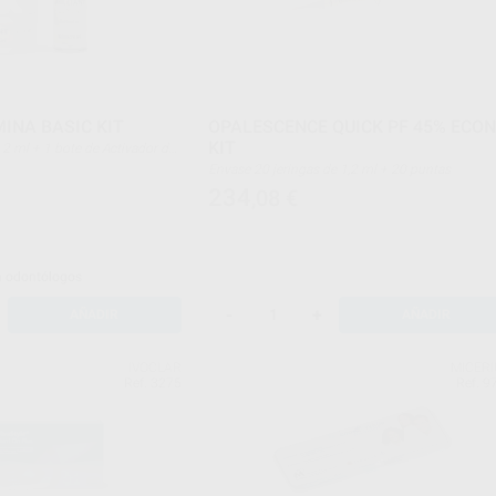
MINA BASIC KIT
OPALESCENCE QUICK PF 45% ECO
KIT
Envase 20 jeringas de 1,2 ml + 20 puntas
234
,08
€
a odontólogos
-
+
AÑADIR
AÑADIR
IVOCLAR
MICER
Ref. 3275
Ref. 9