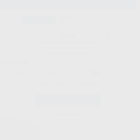
900 393 939
Envíos gratuitos desde 110€
Llama GRATIS a Clínica
Carrito mágico
UDIANTES
FOLLETOS
FORMACIONES
¡Hola!
Inicia sesión para ver los precios
del carrito con tus condiciones y
descuentos aplicados.
rofesional - 2
Ordenar por
¿Has olvidado tu contraseña?
Registrarme