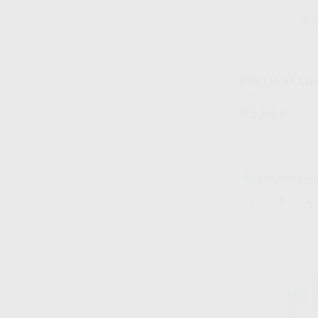
BRILLIANT LU
Kit 4 botes de Gel de 2 ml + 1 bote de Activador de
5 ml + instrucciones
96
,84
€
Venta exclusiva 
-
+