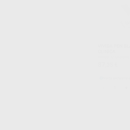
VIVIDA PEN B
CLINICA
Envase 12 Unidades
87
,35
€
Venta exclusiva 
-
+