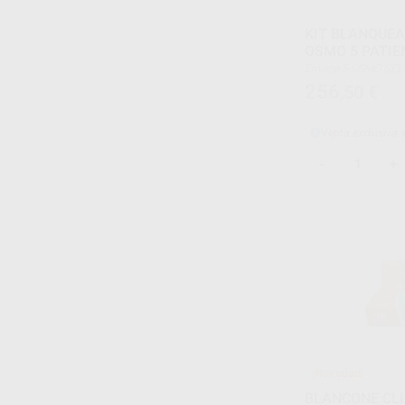
KIT BLANQUE
OSMO 5 PATIE
Envase 5 OSMO
5 CANULAS MEZCL
256
,50
€
5 PROTECTORES DE
1 MANUAL DE ISNT
5 GUIAS DE COLORE
5 GUIAS DESPUES T
Venta exclusiva 
-
+
¡Novedad!
BLANCONE CLI