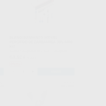
BLANQUEAMIENTO YOTUEL
PERÓXIDO DE CARBAMIDA 30% MINI
KIT
Envase 1 jeringa dual de 2.5 ml + 1 jeringa de
protector gingival de 1 ml + 1 dentífrico
63
,52
€
70,20 €
Oferta
-
+
AÑADIR
ENT
KULZER
640
Ref. 24958