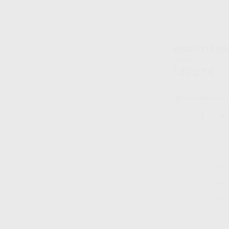
VIVASTYLE PA
Envase 20 ml + 14 pinceles desechables + 25
bandejas desechables
137
,27
€
Flow chart
Venta exclusiva 
-
+