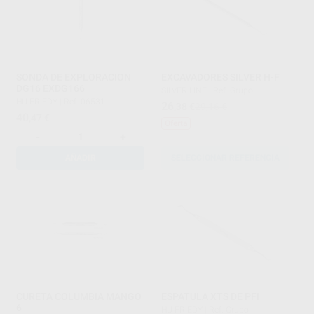
SONDA DE EXPLORACION
EXCAVADORES SILVER H-F
DG16 EXDG166
SILVER LINE
|
Ref. Grupo
HU-FRIEDY
|
Ref. 06531
26
,38
€
29,16 €
40
,47
€
Oferta
-
+
AÑADIR
SELECCIONAR REFERENCIA
CURETA COLUMBIA MANGO
ESPATULA XTS DE PFI
6
HU-FRIEDY
|
Ref. Grupo