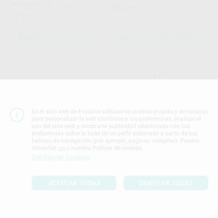
HU-FRIEDY
|
Ref. Grupo
56
,43
€
59
,37
€
SELECCIONAR REFERENCIA
SELECCIONAR REFERENCIA
En el sitio web de Proclinic utilizamos cookies propias y de terceros
para personalizar la web conforme a tus preferencias, analizar el
uso del sitio web y mostrarte publicidad relacionada con tus
preferencias sobre la base de un perfil elaborado a partir de tus
SEPARADOR FARABEUF
CURETA GRACEY MINI FIVE
hábitos de navegación (por ejemplo, páginas visitadas). Puedes
METALICO
MANGO SATIN STEEL
consultar
aquí
nuestra Política de cookies.
CARL MARTIN
|
Ref. 0759
HU-FRIEDY
|
Ref. Grupo
Configurar Cookies
59
59
,81
€
66,11 €
,37
€
Oferta
ACEPTAR TODAS
DENEGAR TODAS
-
+
AÑADIR
SELECCIONAR REFERENCIA