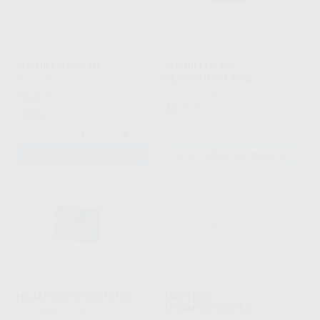
CUCHILLO ORBAN
CUCHILLOS DE
PERIODONCIA HOZ
PROCLINIC
|
Ref. 59759
LM
|
Ref. Grupo
14
,22
€
17,36 €
48
,07
€
Oferta
-
+
AÑADIR
SELECCIONAR REFERENCIA
HOJAS DE BISTURI N.12 D
MARTILLO
LEVANTAPUENTES
CARL MARTIN
|
Ref. 0799