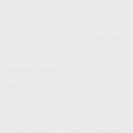
PORTA-AGUJAS
CURETA IMPLANTES MINI
CASTROVIEJO - 14 CM
GRACEY MANGO ERGOMIX
HU-FRIEDY
|
Ref. 9142
LM
|
Ref. Grupo
304
97
,00
€
,28
€
-
+
AÑADIR
SELECCIONAR REFERENCIA
52%
RETRACTOR DE LABIOS
FÓRCEPS N.7 PREMOLARES