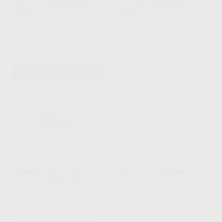
MARTILLO QUIRÚRGICO
CURETAS RASPADORAS HU-
19,5CM
FRIEDY
PROCLINIC
|
Ref. 46268
HU-FRIEDY
|
Ref. Grupo
46
57
,69
€
56,98 €
,47
€
Oferta
-
+
AÑADIR
SELECCIONAR REFERENCIA
JERINGA PRESTOJECT IL
ESPÁTULAS HEIDEMAN
INTRALIGAMENTOSA
CARL MARTIN
|
Ref. Grupo
INIBSA
|
Ref. 58310
27
,73
€
30,65 €
278
,26
€
Oferta
-
+