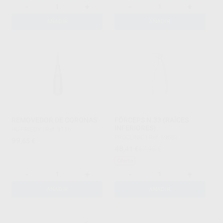
-
+
-
+
AÑADIR
AÑADIR
REMOVEDOR DE CORONAS
FÓRCEPS N.33 (RAÍCES
INFERIORES)
HU-FRIEDY
|
Ref. 9116
PROCLINIC
|
Ref. 59687
99
,65
€
48
,41
€
67,95 €
Oferta
-
+
-
+
AÑADIR
AÑADIR