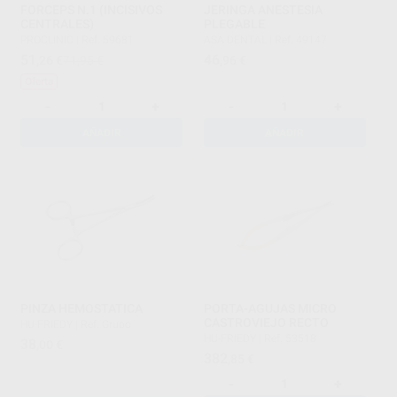
FORCEPS N.1 (INCISIVOS
JERINGA ANESTESIA
CENTRALES)
PLEGABLE
PROCLINIC
|
Ref. 59681
ASA DENTAL
|
Ref. 49147
51
46
,26
€
71,95 €
,96
€
Oferta
-
+
-
+
AÑADIR
AÑADIR
PINZA HEMOSTATICA
PORTA-AGUJAS MICRO
CASTROVIEJO RECTO
HU-FRIEDY
|
Ref. Grupo
HU-FRIEDY
|
Ref. 53518
38
,00
€
382
,85
€
-
+