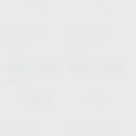
PINZA GUBIA CURVA
PINZA GUBIA CURVA
PROCLINIC
|
Ref. 59950
BESTDENT
|
Ref. 80225
97
Desde
,15
€
132,37 €
23
,83
€
50,16 €
Oferta
Oferta
-
+
-
+
AÑADIR
AÑADIR
53%
CAJA DE ACERO
BANDEJA DE ALUMINIO
INOXIDABLE
GRIS 28X18CM