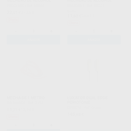
MECHERO DE ALCOHOL
MECHERO DE ALCOHOL
PROCLINIC
|
Ref. 59864
BESTDENT
|
Ref. 80221
22
Desde
,51
€
27,46 €
11
,63
€
24,47 €
Oferta
Oferta
-
+
-
+
AÑADIR
AÑADIR
MECHA DE 1 METRO
LUXATOR DUAL EDGE
PERIOTOME
SIN MARCA
|
Ref. 2192
DIRECTA
|
Ref. Grupo
11
,21
€
12,39 €
145
,68
€
Oferta
-
+