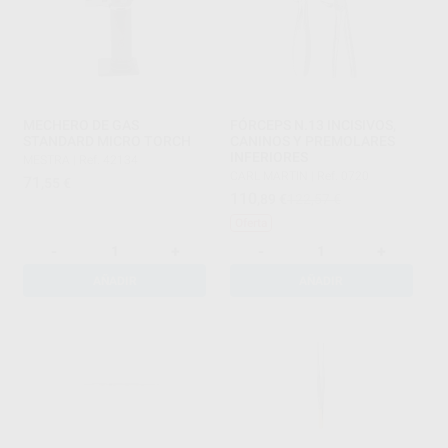
MECHERO DE GAS
FÓRCEPS N.13 INCISIVOS,
STANDARD MICRO TORCH
CANINOS Y PREMOLARES
INFERIORES
MESTRA
|
Ref. 42134
CARL MARTIN
|
Ref. 0720
71
,55
€
110
,89
€
122,57 €
Oferta
-
+
-
+
AÑADIR
AÑADIR