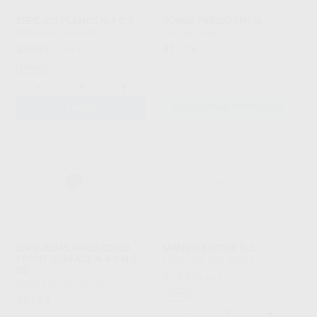
ESPEJOS PLANOS N.4 C.S
SONDA PERIODONTAL
PROCLINIC
|
Ref. 59775
LM
|
Ref. Grupo
20
41
,65
€
28,98 €
,13
€
Oferta
-
+
AÑADIR
SELECCIONAR REFERENCIA
ESPEJOS PLANOS RODIO
MANGO BISTURI N.3
FRONT SURFACE N.4 Y N.5
PROCLINIC
|
Ref. 59859
SS
8
,13
€
10,46 €
HU-FRIEDY
|
Ref. Grupo
Oferta
69
,16
€
-
+