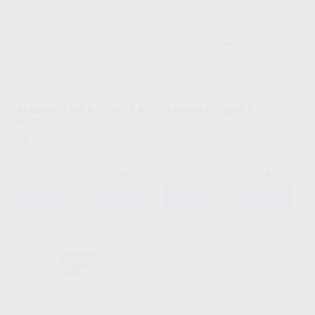
ATACADOR BOLA-ESPÁTULA
JERINGA PLEGABLE
PROCLINIC
|
Ref. 46279
PROCLINIC
|
Ref. 46297
14
26
,17
€
18,77 €
,20
€
36,77 €
Oferta
Oferta
-
+
-
+
AÑADIR
AÑADIR