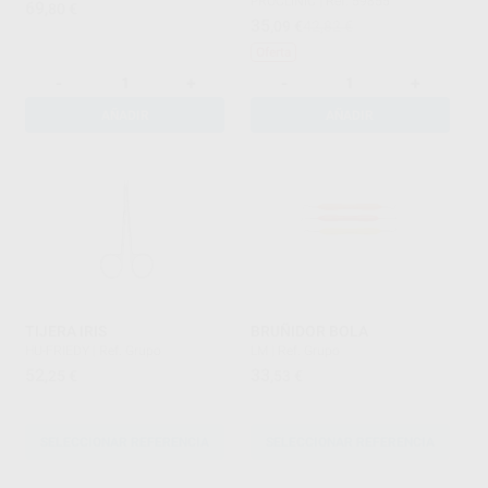
PROCLINIC
|
Ref. 59855
69
,80
€
35
,09
€
42,82 €
Oferta
-
+
-
+
AÑADIR
AÑADIR
TIJERA IRIS
BRUÑIDOR BOLA
HU-FRIEDY
|
Ref. Grupo
LM
|
Ref. Grupo
52
33
,25
€
,53
€
SELECCIONAR REFERENCIA
SELECCIONAR REFERENCIA