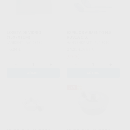
LOSETA DE VIDRIO
ESPEJOS AUMENTO N.5
(15X7X1CM)
ROSCA C.S.
LARIDENT
|
Ref. 68582
HAHNENKRATT
|
Ref. 2019
16
24
,34
€
,25
€
26,81 €
Oferta
-
+
-
+
AÑADIR
AÑADIR
52%