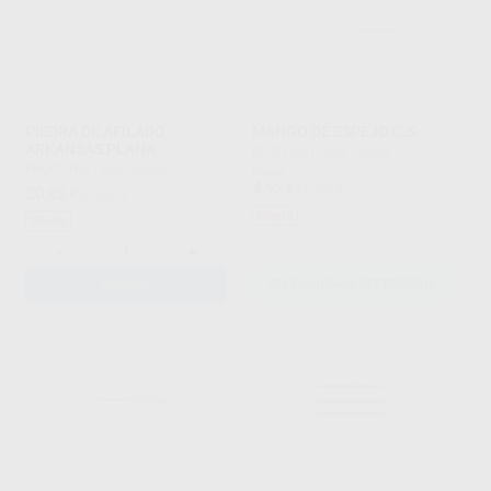
PIEDRA DE AFILADO
MANGO DE ESPEJO C.S.
ARKANSAS PLANA
BESTDENT
|
Ref. Grupo
PROCLINIC
|
Ref. 46295
Desde
4
,92
€
10,54 €
30
,83
€
37,62 €
Oferta
Oferta
-
+
AÑADIR
SELECCIONAR REFERENCIA