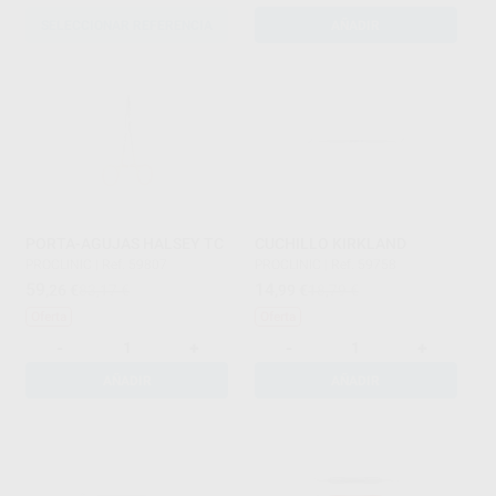
SELECCIONAR REFERENCIA
AÑADIR
PORTA-AGUJAS HALSEY TC
CUCHILLO KIRKLAND
PROCLINIC
|
Ref. 59807
PROCLINIC
|
Ref. 59758
59
14
,26
€
83,17 €
,99
€
18,79 €
Oferta
Oferta
-
+
-
+
AÑADIR
AÑADIR