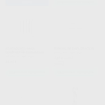
AÑADIR
SELECCIONAR REFERENCIA
ATACADORES PARA
SONDAS DE EXPLORACIÓN
COMPACTAR AMALGAMA
PROCLINIC
|
Ref. Grupo
HU-FRIEDY
|
Ref. Grupo
7
,81
€
10,96 €
44
,46
€
Oferta
SELECCIONAR REFERENCIA
SELECCIONAR REFERENCIA