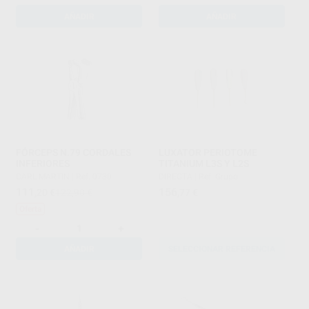
AÑADIR
AÑADIR
FÓRCEPS N.79 CORDALES
LUXATOR PERIOTOME
INFERIORES
TITANIUM L3S Y L2S
CARL MARTIN
|
Ref. 0730
DIRECTA
|
Ref. Grupo
111
156
,20
€
122,90 €
,77
€
Oferta
-
+
AÑADIR
SELECCIONAR REFERENCIA