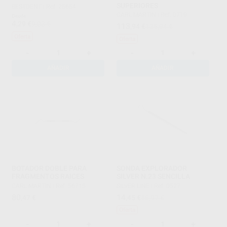
SUPERIORES
BESTDENT
|
Ref. 25654
CARL MARTIN
|
Ref. 0719
Desde
4
,29
€
9,03 €
113
,94
€
125,94 €
Oferta
Oferta
-
+
-
+
AÑADIR
AÑADIR
BOTADOR DOBLE PARA
SONDA EXPLORADOR
FRAGMENTOS RAICES
SILVER N.23 SENCILLA
CARL MARTIN
|
Ref. 56715
SILVER LINE
|
Ref. 0527
80
14
,47
€
,45
€
15,97 €
Oferta
-
+
-
+