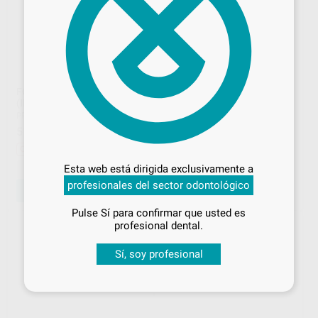
FÓRCEPS PEDIÁTRICO N.1
MANGO BISTURI RECTO
(INCISIVO SUPERIOR)
PROCLINIC
|
Ref. 59857
PROCLINIC
|
Ref. 59672
16
,03
€
19,56 €
51
,26
€
71,95 €
Desbloquea todas tus ventajas
Oferta
Oferta
Inicia sesión
para disfrutar de todos
-
+
-
+
Esta web está dirigida exclusivamente a
tus
descuentos y condiciones
profesionales del sector odontológico
especiales
AÑADIR
AÑADIR
Pulse Sí para confirmar que usted es
¡Iniciar sesión!
profesional dental.
53%
Sí, soy profesional