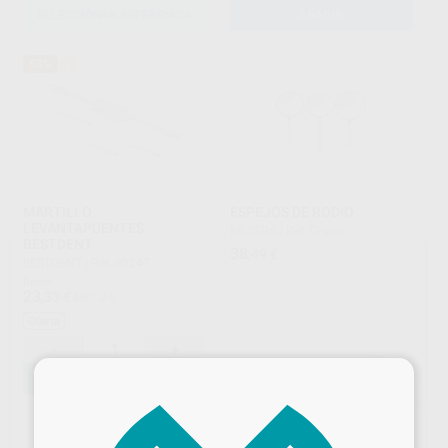
SELECCIONAR REFERENCIA
AÑADIR
53%
MARTILLO
ESPEJOS DE RODIO
LEVANTAPUENTES
MESTRA
|
Ref. Grupo
BESTDENT
38
,49
€
BESTDENT
|
Ref. 80247
Desde
23
,33
€
49,12 €
Oferta
-
+
×
AÑADIR
SELECCIONAR REFERENCIA