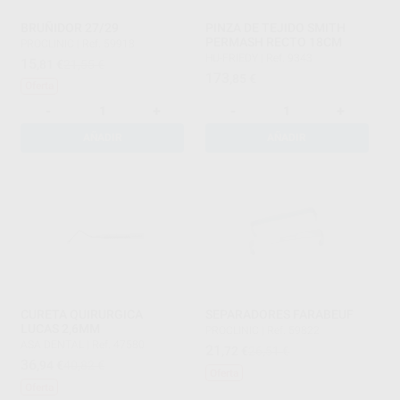
BRUÑIDOR 27/29
PINZA DE TEJIDO SMITH
PERMASH RECTO 18CM
PROCLINIC
|
Ref. 59918
HU-FRIEDY
|
Ref. 9343
15
,81
€
21,55 €
173
,85
€
Oferta
-
+
-
+
AÑADIR
AÑADIR
CURETA QUIRURGICA
SEPARADORES FARABEUF
LUCAS 2,6MM
PROCLINIC
|
Ref. 59822
ASA DENTAL
|
Ref. 47580
21
,72
€
26,51 €
36
,94
€
40,82 €
Oferta
Oferta