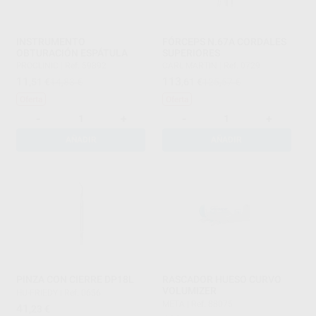
INSTRUMENTO
FÓRCEPS N.67A CORDALES
OBTURACIÓN ESPÁTULA
SUPERIORES
PROCLINIC
|
Ref. 59892
CARL MARTIN
|
Ref. 0729
11
113
,51
€
14,83 €
,61
€
125,57 €
Oferta
Oferta
-
+
-
+
AÑADIR
AÑADIR
PINZA CON CIERRE DP18L
RASCADOR HUESO CURVO
VOLUMIZER
HU-FRIEDY
|
Ref. 0656
META
|
Ref. 88075
41
,23
€