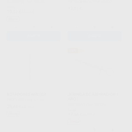
BESTDENT
|
Ref. 80258
NICHROMINOX
|
Ref. 63600
Desde
12
,51
€
19
,57
€
41,20 €
Oferta
-
+
-
+
AÑADIR
AÑADIR
53%
BOTADORES WINTER
JERINGA DE ASPIRACIÓN 1
ARO
PROCLINIC
|
Ref. Grupo
BESTDENT
|
Ref. 80220
28
,44
€
38,76 €
Desde
17
Oferta
,36
€
36,55 €
Oferta
-
+