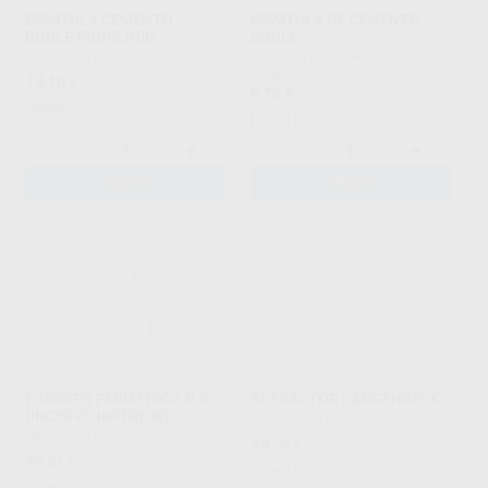
ESPATULA CEMENTO
ESPÁTULA DE CEMENTO
DOBLE PROCLINIC
DOBLE
PROCLINIC
|
Ref. 59790
BESTDENT
|
Ref. 80205
13
Desde
,10
€
15,99 €
6
,75
€
14,20 €
Oferta
Oferta
-
+
-
+
AÑADIR
AÑADIR
FÓRCEPS PEDIÁTRICO N.5
RETRACTOR LANGENBECK
(INCISIVO INFERIOR)
PROCLINIC
|
Ref. 46299
PROCLINIC
|
Ref. 59676
44
,99
€
54,90 €
49
,31
€
69,21 €
Oferta
Oferta