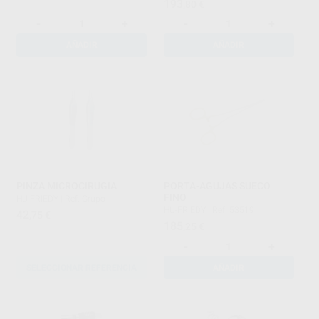
193
,80
€
-
+
-
+
AÑADIR
AÑADIR
PINZA MICROCIRUGIA
PORTA-AGUJAS SUECO
FINO
HU-FRIEDY
|
Ref. Grupo
HU-FRIEDY
|
Ref. 53519
42
,75
€
185
,25
€
-
+
SELECCIONAR REFERENCIA
AÑADIR