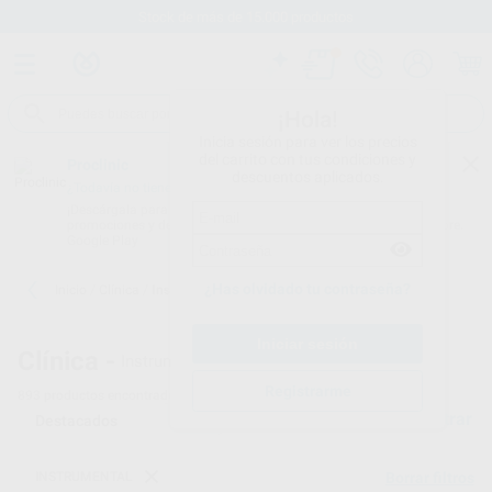
00 productos
Envíos gratuitos
¡Hola!
Inicia sesión para ver los precios
del carrito con tus condiciones y
Proclinic
descuentos aplicados.
¿Todavía no tienes nuestra App?
¡Descárgala para ser siempre el primero en conocer nuestras
promociones y descuentos! Disponible en Google Play o App Store.
Google Play
¿Has olvidado tu contraseña?
Inicio
/
Clínica
/
Instrumental
Clínica -
Instrumental odontológico - 7
Registrarme
893
productos encontrados
Filtrar
INSTRUMENTAL
Borrar filtros