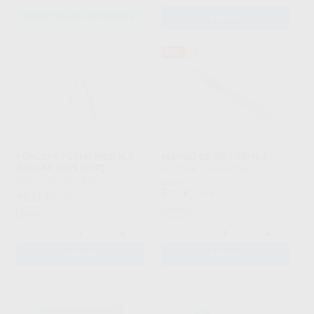
SELECCIONAR REFERENCIA
AÑADIR
52%
FÓRCEPS PEDIÁTRICO N.3
MANGO DE BISTURÍ N.3
(MOLAR SUPERIOR)
BESTDENT
|
Ref. 80206
PROCLINIC
|
Ref. 59674
Desde
3
,73
€
7,84 €
49
,31
€
69,21 €
Oferta
Oferta
-
+
-
+
AÑADIR
AÑADIR