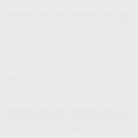
-
+
-
+
AÑADIR
AÑADIR
MANGO DE ESPEJO ACERO
PERIOSTOTOMO DOBLE
INOXIDABLE
BUSSER
MESTRA
|
Ref. 4201
HU-FRIEDY
|
Ref. 9158
12
97
,84
€
,85
€
-
+
-
+
AÑADIR
AÑADIR
53%