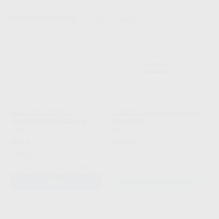
Estás en la página 7
Volver a la página 1
MANGO DE ESPEJO
CURETA COLUMBIA MANGO
ANATOMICO ROSCA C.S.
ERGOMAX
PROCLINIC
|
Ref. 59961
LM
|
Ref. Grupo
8
48
,16
€
11,45 €
,07
€
Oferta
-
+
AÑADIR
SELECCIONAR REFERENCIA