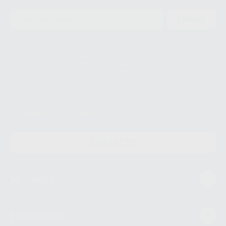
ENVIAR
Le informamos de que el Responsable del tratamiento de sus Datos
Personales es Proclinic S.A.U.. La Finalidad del tratamiento de sus Datos
Personales es el envío de información comercial. La legitimación para el
envío de la información comercial es su consentimiento prestado. Sus
datos únicamente serán cedidos a empresas vinculadas con Proclinic
S.A.U. que comercialicen productos similares del sector odontológico,
siempre bajo su consentimiento y no habrás cesión internacional de sus
Datos Personales. Podrá ejercitar los derechos de acceso, rectificación,
supresión, limitación y/o oposición al tratamiento de datos, entre otros, a
través de lopd@proclinic.es. Si desea conocer información adicional sobre
el tratamiento de datos personales, acceda a:
Protección de datos
CONTACTO
Mi cuenta
Estudiantes