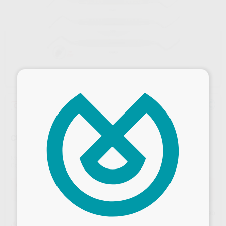
×
Oferta
¡Novedad!
CURETAS QUIRÚRGICAS DENTADAS
Marca
SIN MARCA
Contenido
1 unidad
Oferta
107,06 €
Comprando
1 unidad
te ahorras el
10%
Desbloquea todas tus ventajas
Precio web
¡Mejor oferta!