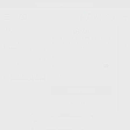
Stock de más de 15.000 productos
¡Hola!
Inicia sesión para ver los precios
del carrito con tus condiciones y
Proclinic
descuentos aplicados.
¿Todavía no tienes nuestra App?
¡Descárgala para ser siempre el primero en conocer nuestras
promociones y descuentos! Disponible en Google Play o App Store.
Google Play
Inicio
/
Clínica
/
Instrumental
/
Curetas quirúrgicas
/
CURETAS
¿Has olvidado tu contraseña?
QUIRÚRGICAS DENTADAS
Registrarme