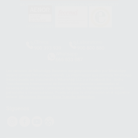
GA-2008/0342
SST-0118/2023
ER-0120/1997
GS-0001/2017
HCO-0060/2023
Clínica
Laboratorio
900 393 939
900 800 880
Whatsapp
665 533 087
Los servicios de WhatsApp Business son proporcionados por WhatsApp
Ireland Limited (WhatsApp Ireland). La información que controla WhatsApp
Ireland puede ser transferida a WhatsApp LLC y a Facebook Inc.. Dicha
Transferencia Internacional de Datos ofrece garantías adecuadas al
basarse en la Cláusula Contractual Tipo para la transferencia de datos
personales a terceros países. Puede ampliar la información en el siguiente
enlace:
WhatsApp Business Data Transfer Addendum
.
Síguenos