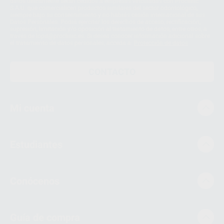
datos únicamente serán cedidos a empresas vinculadas con Proclinic
S.A.U. que comercialicen productos similares del sector odontológico,
siempre bajo su consentimiento y no habrás cesión internacional de sus
Datos Personales. Podrá ejercitar los derechos de acceso, rectificación,
supresión, limitación y/o oposición al tratamiento de datos, entre otros, a
través de lopd@proclinic.es. Si desea conocer información adicional sobre
el tratamiento de datos personales, acceda a:
Protección de datos
CONTACTO
Mi cuenta
Estudiantes
Conócenos
Guía de compra