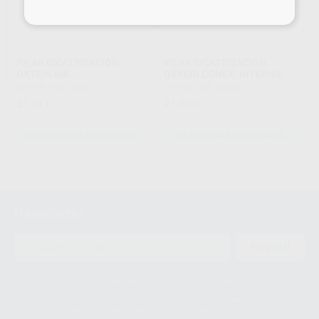
PILAR CICATRIZACIÓN
PILAR CICATRIZACIÓN
OXTEIN M8
OXTEIN CONEX. INTERNA
OXTEIN
|
Ref. Grupo
OXTEIN
|
Ref. Grupo
21
21
,10
€
,00
€
SELECCIONAR REFERENCIA
SELECCIONAR REFERENCIA
1
Newsletter
ENVIAR
Le informamos de que el Responsable del tratamiento de sus Datos
Personales es Proclinic S.A.U.. La Finalidad del tratamiento de sus Datos
Personales es el envío de información comercial. La legitimación para el
envío de la información comercial es su consentimiento prestado. Sus