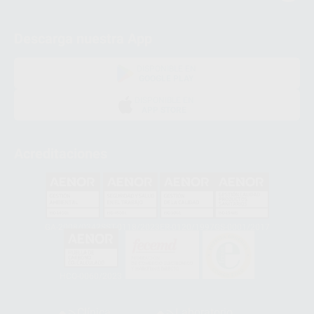
Descarga nuestra App
DISPONIBLE EN
GOOGLE PLAY
DISPONIBLE EN
APP STORE
Acreditaciones
GA-2008/0342
SST-0118/2023
ER-0120/1997
GS-0001/2017
HCO-0060/2023
Clínica
Laboratorio